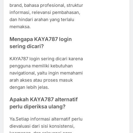
brand, bahasa profesional, struktur
informasi, relevansi pembahasan,
dan hindari arahan yang terlalu
memaksa.
Mengapa KAYA787 login
sering dicari?
KAYA787 login sering dicari karena
pengguna memiliki kebutuhan
navigational, yaitu ingin memahami
arah akses atau proses masuk
dengan lebih jelas.
Apakah KAYA787 alternatif
perlu diperiksa ulang?
Ya.Setiap informasi alternatif perlu
dievaluasi dari sisi konsistensi,