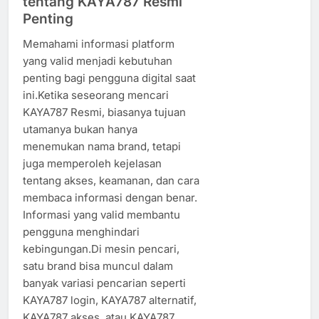
tentang KAYA787 Resmi
Penting
Memahami informasi platform
yang valid menjadi kebutuhan
penting bagi pengguna digital saat
ini.Ketika seseorang mencari
KAYA787 Resmi, biasanya tujuan
utamanya bukan hanya
menemukan nama brand, tetapi
juga memperoleh kejelasan
tentang akses, keamanan, dan cara
membaca informasi dengan benar.
Informasi yang valid membantu
pengguna menghindari
kebingungan.Di mesin pencari,
satu brand bisa muncul dalam
banyak variasi pencarian seperti
KAYA787 login, KAYA787 alternatif,
KAYA787 akses, atau KAYA787