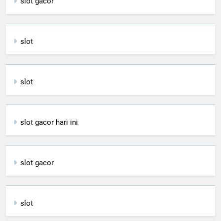
slot gacor
slot
slot
slot gacor hari ini
slot gacor
slot