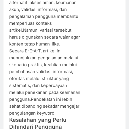
alternatif, akses aman, keamanan
akun, validasi informasi, dan
pengalaman pengguna membantu
memperluas konteks
artikel.Namun, variasi tersebut
harus digunakan secara wajar agar
konten tetap human-like.
Secara E-E-A-T, artikel ini
menunjukkan pengalaman melalui
skenario praktis, keahlian melalui
pembahasan validasi informasi,
otoritas melalui struktur yang
sistematis, dan kepercayaan
melalui penekanan pada keamanan
pengguna.Pendekatan ini lebih
sehat dibanding sekadar mengejar
pengulangan keyword.
Kesalahan yang Perlu
Dihindari Pengguna