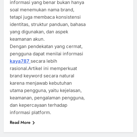
informasi yang benar bukan hanya
soal menemukan nama brand,
tetapi juga membaca konsistensi
identitas, struktur panduan, bahasa
yang digunakan, dan aspek
keamanan akun.
Dengan pendekatan yang cermat,
pengguna dapat menilai informasi
kaya787
secara lebih
rasional.Artikel ini memperkuat
brand keyword secara natural
karena menjawab kebutuhan
utama pengguna, yaitu kejelasan,
keamanan, pengalaman pengguna,
dan kepercayaan terhadap
informasi platform.
Read More