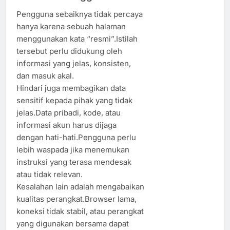
Pengguna sebaiknya tidak percaya
hanya karena sebuah halaman
menggunakan kata “resmi”.Istilah
tersebut perlu didukung oleh
informasi yang jelas, konsisten,
dan masuk akal.
Hindari juga membagikan data
sensitif kepada pihak yang tidak
jelas.Data pribadi, kode, atau
informasi akun harus dijaga
dengan hati-hati.Pengguna perlu
lebih waspada jika menemukan
instruksi yang terasa mendesak
atau tidak relevan.
Kesalahan lain adalah mengabaikan
kualitas perangkat.Browser lama,
koneksi tidak stabil, atau perangkat
yang digunakan bersama dapat