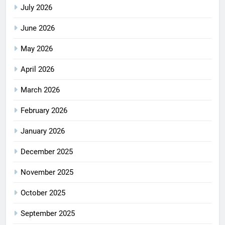
July 2026
June 2026
May 2026
April 2026
March 2026
February 2026
January 2026
December 2025
November 2025
October 2025
September 2025