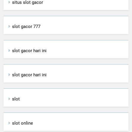
situs slot gacor
slot gacor 777
slot gacor hari ini
slot gacor hari ini
slot
slot online