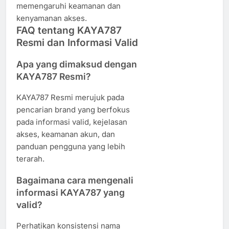
memengaruhi keamanan dan
kenyamanan akses.
FAQ tentang KAYA787
Resmi dan Informasi Valid
Apa yang dimaksud dengan
KAYA787 Resmi?
KAYA787 Resmi merujuk pada
pencarian brand yang berfokus
pada informasi valid, kejelasan
akses, keamanan akun, dan
panduan pengguna yang lebih
terarah.
Bagaimana cara mengenali
informasi KAYA787 yang
valid?
Perhatikan konsistensi nama