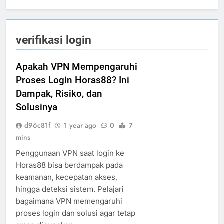
verifikasi login
Apakah VPN Mempengaruhi
Proses Login Horas88? Ini
Dampak, Risiko, dan
Solusinya
d96c81f
1 year ago
0
7
mins
Penggunaan VPN saat login ke
Horas88 bisa berdampak pada
keamanan, kecepatan akses,
hingga deteksi sistem. Pelajari
bagaimana VPN memengaruhi
proses login dan solusi agar tetap