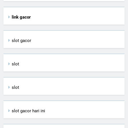
link gacor
slot gacor
slot
slot
slot gacor hari ini