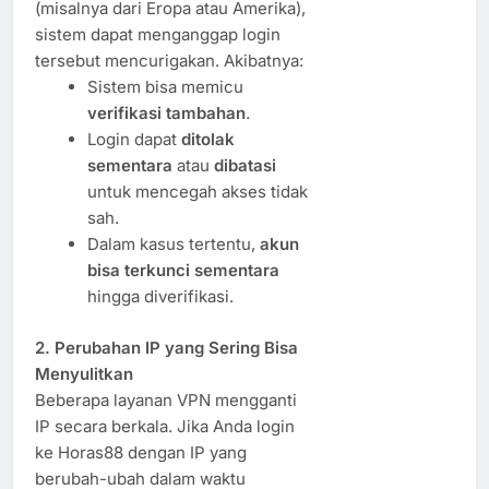
(misalnya dari Eropa atau Amerika),
sistem dapat menganggap login
tersebut mencurigakan. Akibatnya:
Sistem bisa memicu
verifikasi tambahan
.
Login dapat
ditolak
sementara
atau
dibatasi
untuk mencegah akses tidak
sah.
Dalam kasus tertentu,
akun
bisa terkunci sementara
hingga diverifikasi.
2. Perubahan IP yang Sering Bisa
Menyulitkan
Beberapa layanan VPN mengganti
IP secara berkala. Jika Anda login
ke Horas88 dengan IP yang
berubah-ubah dalam waktu