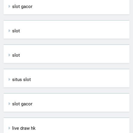
slot gacor
slot
slot
situs slot
slot gacor
live draw hk