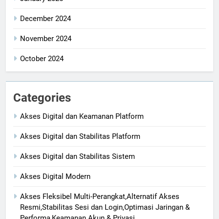
December 2024
November 2024
October 2024
Categories
Akses Digital dan Keamanan Platform
Akses Digital dan Stabilitas Platform
Akses Digital dan Stabilitas Sistem
Akses Digital Modern
Akses Fleksibel Multi-Perangkat,Alternatif Akses
Resmi,Stabilitas Sesi dan Login,Optimasi Jaringan &
Performa,Keamanan Akun & Privasi