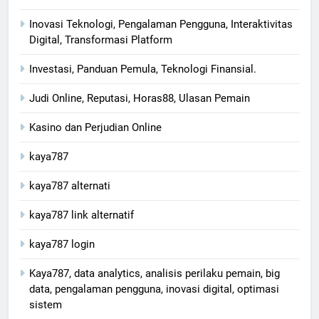
Inovasi Teknologi, Pengalaman Pengguna, Interaktivitas
Digital, Transformasi Platform
Investasi, Panduan Pemula, Teknologi Finansial.
Judi Online, Reputasi, Horas88, Ulasan Pemain
Kasino dan Perjudian Online
kaya787
kaya787 alternati
kaya787 link alternatif
kaya787 login
Kaya787, data analytics, analisis perilaku pemain, big
data, pengalaman pengguna, inovasi digital, optimasi
sistem