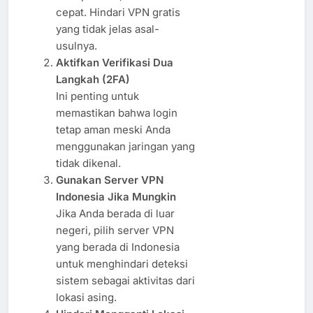
cepat. Hindari VPN gratis
yang tidak jelas asal-
usulnya.
Aktifkan Verifikasi Dua
Langkah (2FA)
Ini penting untuk
memastikan bahwa login
tetap aman meski Anda
menggunakan jaringan yang
tidak dikenal.
Gunakan Server VPN
Indonesia Jika Mungkin
Jika Anda berada di luar
negeri, pilih server VPN
yang berada di Indonesia
untuk menghindari deteksi
sistem sebagai aktivitas dari
lokasi asing.