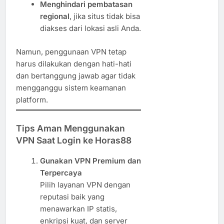
Menghindari pembatasan
regional
, jika situs tidak bisa
diakses dari lokasi asli Anda.
Namun, penggunaan VPN tetap
harus dilakukan dengan hati-hati
dan bertanggung jawab agar tidak
mengganggu sistem keamanan
platform.
Tips Aman Menggunakan
VPN Saat Login ke Horas88
Gunakan VPN Premium dan
Terpercaya
Pilih layanan VPN dengan
reputasi baik yang
menawarkan IP statis,
enkripsi kuat, dan server