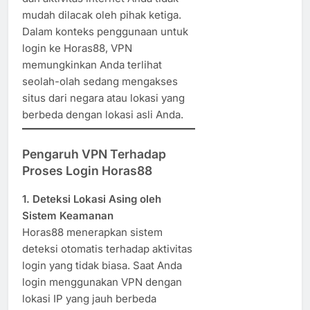
mudah dilacak oleh pihak ketiga.
Dalam konteks penggunaan untuk
login ke Horas88, VPN
memungkinkan Anda terlihat
seolah-olah sedang mengakses
situs dari negara atau lokasi yang
berbeda dengan lokasi asli Anda.
Pengaruh VPN Terhadap
Proses Login Horas88
1. Deteksi Lokasi Asing oleh
Sistem Keamanan
Horas88 menerapkan sistem
deteksi otomatis terhadap aktivitas
login yang tidak biasa. Saat Anda
login menggunakan VPN dengan
lokasi IP yang jauh berbeda