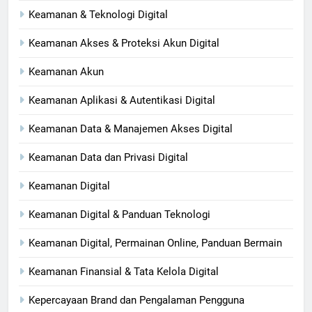
Keamanan & Teknologi Digital
Keamanan Akses & Proteksi Akun Digital
Keamanan Akun
Keamanan Aplikasi & Autentikasi Digital
Keamanan Data & Manajemen Akses Digital
Keamanan Data dan Privasi Digital
Keamanan Digital
Keamanan Digital & Panduan Teknologi
Keamanan Digital, Permainan Online, Panduan Bermain
Keamanan Finansial & Tata Kelola Digital
Kepercayaan Brand dan Pengalaman Pengguna