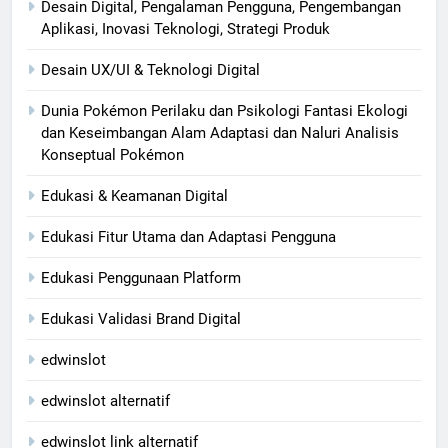
Desain Digital, Pengalaman Pengguna, Pengembangan
Aplikasi, Inovasi Teknologi, Strategi Produk
Desain UX/UI & Teknologi Digital
Dunia Pokémon Perilaku dan Psikologi Fantasi Ekologi
dan Keseimbangan Alam Adaptasi dan Naluri Analisis
Konseptual Pokémon
Edukasi & Keamanan Digital
Edukasi Fitur Utama dan Adaptasi Pengguna
Edukasi Penggunaan Platform
Edukasi Validasi Brand Digital
edwinslot
edwinslot alternatif
edwinslot link alternatif