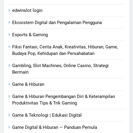
edwinslot login
Ekosistem Digital dan Pengalaman Pengguna
Esports & Gaming
Fiksi Fantasi, Cerita Anak, Kreativitas, Hiburan, Game,
Budaya Pop, Kehidupan dan Persahabatan
Gambling, Slot Machines, Online Casino, Strategi
Bermain
Game & Hiburan
Game & Hiburan Pengembangan Diri & Keterampilan
Produktivitas Tips & Trik Gaming
Game & Teknologi | Edukasi Digital
Game Digital & Hiburan — Panduan Pemula