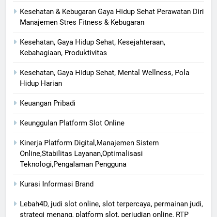
Kesehatan & Kebugaran Gaya Hidup Sehat Perawatan Diri
Manajemen Stres Fitness & Kebugaran
Kesehatan, Gaya Hidup Sehat, Kesejahteraan,
Kebahagiaan, Produktivitas
Kesehatan, Gaya Hidup Sehat, Mental Wellness, Pola
Hidup Harian
Keuangan Pribadi
Keunggulan Platform Slot Online
Kinerja Platform Digital,Manajemen Sistem
Online,Stabilitas Layanan,Optimalisasi
Teknologi,Pengalaman Pengguna
Kurasi Informasi Brand
Lebah4D, judi slot online, slot terpercaya, permainan judi,
strategi menang, platform slot, perjudian online, RTP