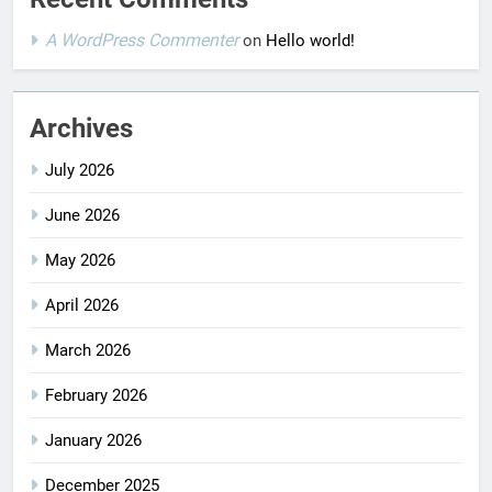
A WordPress Commenter
on
Hello world!
Archives
July 2026
June 2026
May 2026
April 2026
March 2026
February 2026
January 2026
December 2025