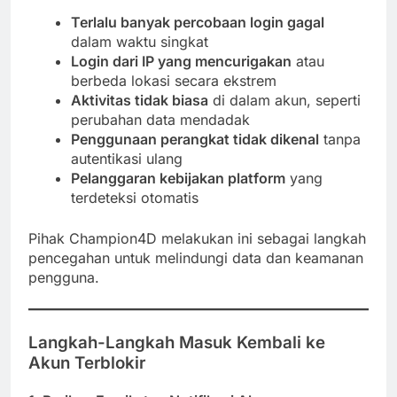
Terlalu banyak percobaan login gagal
dalam waktu singkat
Login dari IP yang mencurigakan
atau
berbeda lokasi secara ekstrem
Aktivitas tidak biasa
di dalam akun, seperti
perubahan data mendadak
Penggunaan perangkat tidak dikenal
tanpa
autentikasi ulang
Pelanggaran kebijakan platform
yang
terdeteksi otomatis
Pihak Champion4D melakukan ini sebagai langkah
pencegahan untuk melindungi data dan keamanan
pengguna.
Langkah-Langkah Masuk Kembali ke
Akun Terblokir