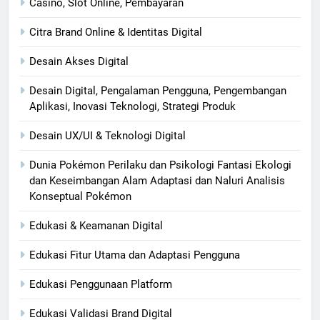
Casino, Slot Online, Pembayaran
Citra Brand Online & Identitas Digital
Desain Akses Digital
Desain Digital, Pengalaman Pengguna, Pengembangan
Aplikasi, Inovasi Teknologi, Strategi Produk
Desain UX/UI & Teknologi Digital
Dunia Pokémon Perilaku dan Psikologi Fantasi Ekologi
dan Keseimbangan Alam Adaptasi dan Naluri Analisis
Konseptual Pokémon
Edukasi & Keamanan Digital
Edukasi Fitur Utama dan Adaptasi Pengguna
Edukasi Penggunaan Platform
Edukasi Validasi Brand Digital