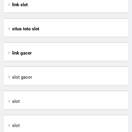
link slot
situs toto slot
link gacor
slot gacor
slot
slot