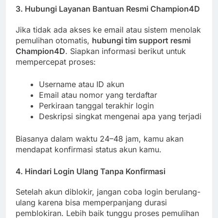
3. Hubungi Layanan Bantuan Resmi Champion4D
Jika tidak ada akses ke email atau sistem menolak
pemulihan otomatis,
hubungi tim support resmi
Champion4D
. Siapkan informasi berikut untuk
mempercepat proses:
Username atau ID akun
Email atau nomor yang terdaftar
Perkiraan tanggal terakhir login
Deskripsi singkat mengenai apa yang terjadi
Biasanya dalam waktu 24–48 jam, kamu akan
mendapat konfirmasi status akun kamu.
4. Hindari Login Ulang Tanpa Konfirmasi
Setelah akun diblokir, jangan coba login berulang-
ulang karena bisa memperpanjang durasi
pemblokiran. Lebih baik tunggu proses pemulihan