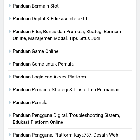
Panduan Bermain Slot
Panduan Digital & Edukasi Interaktif
Panduan Fitur, Bonus dan Promosi, Strategi Bermain
Online, Manajemen Modal, Tips Situs Judi
Panduan Game Online
Panduan Game untuk Pemula
Panduan Login dan Akses Platform
Panduan Pemain / Strategi & Tips / Tren Permainan
Panduan Pemula
Panduan Pengguna Digital, Troubleshooting Sistem,
Edukasi Platform Online
Panduan Pengguna, Platform Kaya787, Desain Web