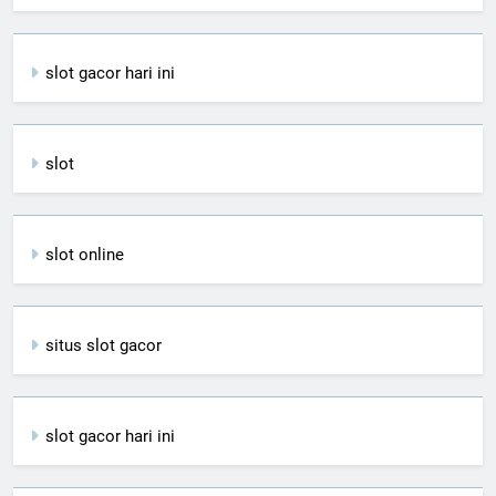
slot gacor hari ini
slot
slot online
situs slot gacor
slot gacor hari ini