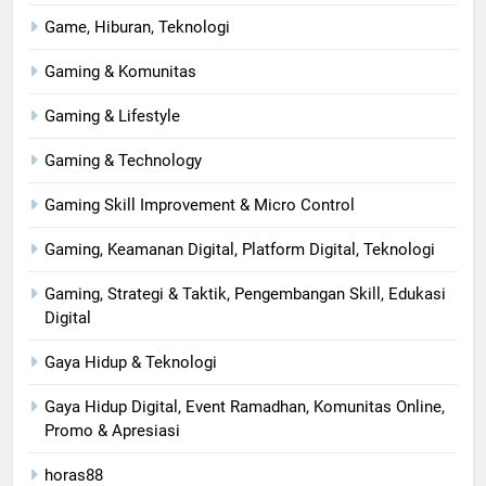
Game, Hiburan, Teknologi
Gaming & Komunitas
Gaming & Lifestyle
Gaming & Technology
Gaming Skill Improvement & Micro Control
Gaming, Keamanan Digital, Platform Digital, Teknologi
Gaming, Strategi & Taktik, Pengembangan Skill, Edukasi
Digital
Gaya Hidup & Teknologi
Gaya Hidup Digital, Event Ramadhan, Komunitas Online,
Promo & Apresiasi
horas88