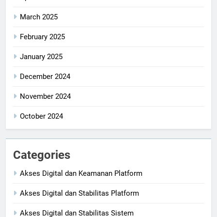
March 2025
February 2025
January 2025
December 2024
November 2024
October 2024
Categories
Akses Digital dan Keamanan Platform
Akses Digital dan Stabilitas Platform
Akses Digital dan Stabilitas Sistem