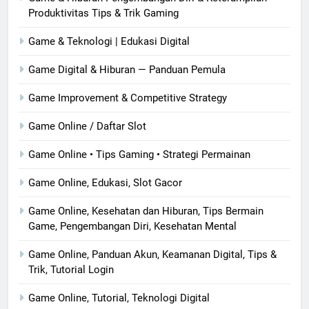
Produktivitas Tips & Trik Gaming
Game & Teknologi | Edukasi Digital
Game Digital & Hiburan — Panduan Pemula
Game Improvement & Competitive Strategy
Game Online / Daftar Slot
Game Online • Tips Gaming • Strategi Permainan
Game Online, Edukasi, Slot Gacor
Game Online, Kesehatan dan Hiburan, Tips Bermain
Game, Pengembangan Diri, Kesehatan Mental
Game Online, Panduan Akun, Keamanan Digital, Tips &
Trik, Tutorial Login
Game Online, Tutorial, Teknologi Digital