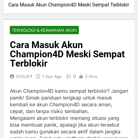
Cara Masuk Akun Champion4D Meski Sempat Terblokir
TEKNOLOGI & KEAMANAN AKUN
Cara Masuk Akun
Champion4D Meski Sempat
Terblokir
0
D96c81f
1 Year Ago
5 Mins
Akun Champion4D kamu sempat terblokir? Jangan
panik! Simak panduan lengkap untuk masuk
kembali ke akun Champion4D secara aman,
cepat, dan tanpa risiko tambahan.
Mengalami akun terblokir memang situasi yang
bisa membuat panik, apalagi jika akun tersebut
sudah kamu gunakan secara aktif dalam jangka