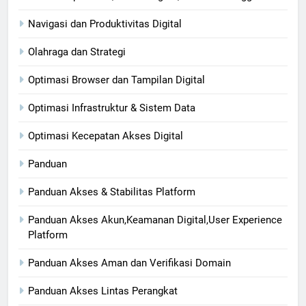
Navigasi dan Produktivitas Digital
Olahraga dan Strategi
Optimasi Browser dan Tampilan Digital
Optimasi Infrastruktur & Sistem Data
Optimasi Kecepatan Akses Digital
Panduan
Panduan Akses & Stabilitas Platform
Panduan Akses Akun,Keamanan Digital,User Experience
Platform
Panduan Akses Aman dan Verifikasi Domain
Panduan Akses Lintas Perangkat