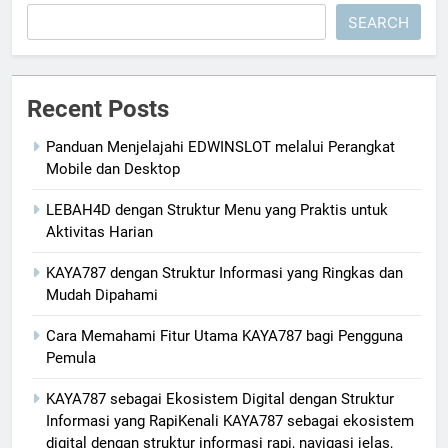
SEARCH
Recent Posts
Panduan Menjelajahi EDWINSLOT melalui Perangkat
Mobile dan Desktop
LEBAH4D dengan Struktur Menu yang Praktis untuk
Aktivitas Harian
KAYA787 dengan Struktur Informasi yang Ringkas dan
Mudah Dipahami
Cara Memahami Fitur Utama KAYA787 bagi Pengguna
Pemula
KAYA787 sebagai Ekosistem Digital dengan Struktur
Informasi yang RapiKenali KAYA787 sebagai ekosistem
digital dengan struktur informasi rapi, navigasi jelas,