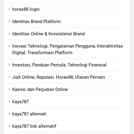
horas88 login
Identitas Brand Platform
Identitas Online & Konsistensi Brand
Inovasi Teknologi, Pengalaman Pengguna, Interaktivitas
Digital, Transformasi Platform
Investasi, Panduan Pemula, Teknologi Finansial.
Judi Online, Reputasi, Horas88, Ulasan Pemain
Kasino dan Perjudian Online
kaya787
kaya787 alternati
kaya787 link alternatif