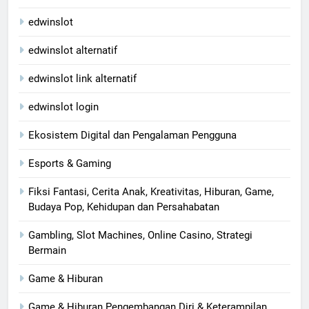
edwinslot
edwinslot alternatif
edwinslot link alternatif
edwinslot login
Ekosistem Digital dan Pengalaman Pengguna
Esports & Gaming
Fiksi Fantasi, Cerita Anak, Kreativitas, Hiburan, Game,
Budaya Pop, Kehidupan dan Persahabatan
Gambling, Slot Machines, Online Casino, Strategi
Bermain
Game & Hiburan
Game & Hiburan Pengembangan Diri & Keterampilan