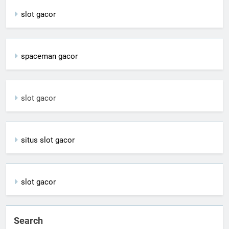
slot gacor
spaceman gacor
slot gacor
situs slot gacor
slot gacor
Search