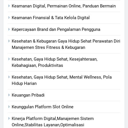
Keamanan Digital, Permainan Online, Panduan Bermain
Keamanan Finansial & Tata Kelola Digital
Kepercayaan Brand dan Pengalaman Pengguna
Kesehatan & Kebugaran Gaya Hidup Sehat Perawatan Diri
Manajemen Stres Fitness & Kebugaran
Kesehatan, Gaya Hidup Sehat, Kesejahteraan,
Kebahagiaan, Produktivitas
Kesehatan, Gaya Hidup Sehat, Mental Wellness, Pola
Hidup Harian
Keuangan Pribadi
Keunggulan Platform Slot Online
Kinerja Platform Digital,Manajemen Sistem
Online,Stabilitas Layanan,Optimalisasi