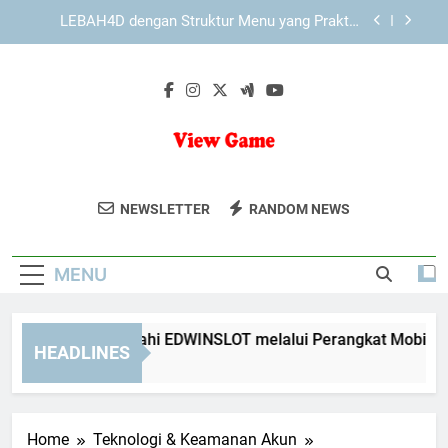
Skip
KAYA787 dengan Struktur Informasi yang Ringkas
to
dan Mudah Dipahami
content
Cara Memahami Fitur Utama KAYA787 bagi
Pengguna Pemula
Panduan Menjelajahi EDWINSLOT melalui
Perangkat Mobile dan Desktop
LEBAH4D dengan Struktur Menu yang Praktis
untuk Aktivitas Harian
View Game
Dapatkan Ulasan Dan Panduan Lengkap
KAYA787 dengan Struktur Informasi yang Ringkas
NEWSLETTER
RANDOM NEWS
dan Mudah Dipahami
Untuk Game Favorit Anda Di View Game.
Cara Memahami Fitur Utama KAYA787 bagi
Temukan Berita Terbaru, Tips, Dan Trik
Pengguna Pemula
MENU
Game Di Sini!
nduan Menjelajahi EDWINSLOT melalui Perangkat Mobile dan 
HEADLINES
eeks Ago
Home
Teknologi & Keamanan Akun