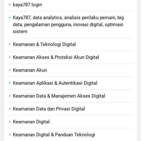
kaya787 login
Kaya787, data analytics, analisis perilaku pemain, big
data, pengalaman pengguna, inovasi digital, optimasi
sistem
Keamanan & Teknologi Digital
Keamanan Akses & Proteksi Akun Digital
Keamanan Akun
Keamanan Aplikasi & Autentikasi Digital
Keamanan Data & Manajemen Akses Digital
Keamanan Data dan Privasi Digital
Keamanan Digital
Keamanan Digital & Panduan Teknologi