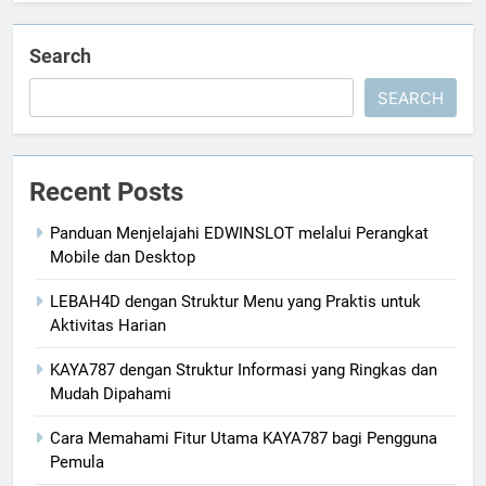
Search
SEARCH
Recent Posts
Panduan Menjelajahi EDWINSLOT melalui Perangkat
Mobile dan Desktop
LEBAH4D dengan Struktur Menu yang Praktis untuk
Aktivitas Harian
KAYA787 dengan Struktur Informasi yang Ringkas dan
Mudah Dipahami
Cara Memahami Fitur Utama KAYA787 bagi Pengguna
Pemula