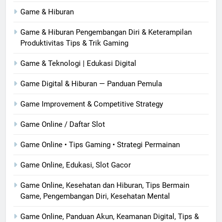
Game & Hiburan
Game & Hiburan Pengembangan Diri & Keterampilan
Produktivitas Tips & Trik Gaming
Game & Teknologi | Edukasi Digital
Game Digital & Hiburan — Panduan Pemula
Game Improvement & Competitive Strategy
Game Online / Daftar Slot
Game Online • Tips Gaming • Strategi Permainan
Game Online, Edukasi, Slot Gacor
Game Online, Kesehatan dan Hiburan, Tips Bermain
Game, Pengembangan Diri, Kesehatan Mental
Game Online, Panduan Akun, Keamanan Digital, Tips &