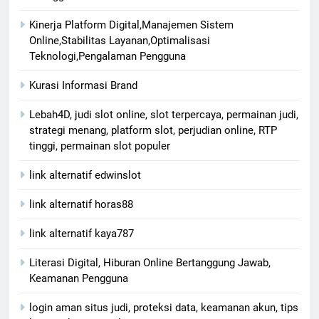
Kinerja Platform Digital,Manajemen Sistem
Online,Stabilitas Layanan,Optimalisasi
Teknologi,Pengalaman Pengguna
Kurasi Informasi Brand
Lebah4D, judi slot online, slot terpercaya, permainan judi,
strategi menang, platform slot, perjudian online, RTP
tinggi, permainan slot populer
link alternatif edwinslot
link alternatif horas88
link alternatif kaya787
Literasi Digital, Hiburan Online Bertanggung Jawab,
Keamanan Pengguna
login aman situs judi, proteksi data, keamanan akun, tips