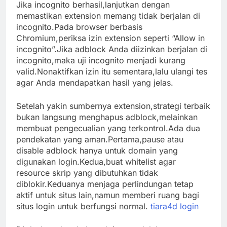
Jika incognito berhasil,lanjutkan dengan
memastikan extension memang tidak berjalan di
incognito.Pada browser berbasis
Chromium,periksa izin extension seperti “Allow in
incognito”.Jika adblock Anda diizinkan berjalan di
incognito,maka uji incognito menjadi kurang
valid.Nonaktifkan izin itu sementara,lalu ulangi tes
agar Anda mendapatkan hasil yang jelas.
Setelah yakin sumbernya extension,strategi terbaik
bukan langsung menghapus adblock,melainkan
membuat pengecualian yang terkontrol.Ada dua
pendekatan yang aman.Pertama,pause atau
disable adblock hanya untuk domain yang
digunakan login.Kedua,buat whitelist agar
resource skrip yang dibutuhkan tidak
diblokir.Keduanya menjaga perlindungan tetap
aktif untuk situs lain,namun memberi ruang bagi
situs login untuk berfungsi normal.
tiara4d login