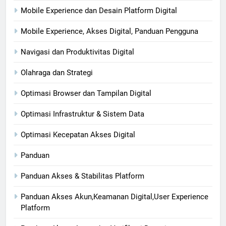
Mobile Experience dan Desain Platform Digital
Mobile Experience, Akses Digital, Panduan Pengguna
Navigasi dan Produktivitas Digital
Olahraga dan Strategi
Optimasi Browser dan Tampilan Digital
Optimasi Infrastruktur & Sistem Data
Optimasi Kecepatan Akses Digital
Panduan
Panduan Akses & Stabilitas Platform
Panduan Akses Akun,Keamanan Digital,User Experience
Platform