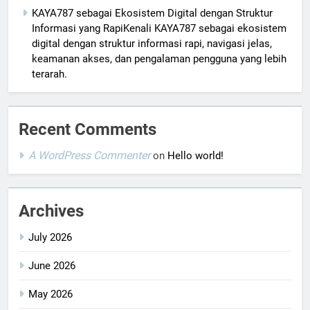
KAYA787 sebagai Ekosistem Digital dengan Struktur
Informasi yang RapiKenali KAYA787 sebagai ekosistem
digital dengan struktur informasi rapi, navigasi jelas,
keamanan akses, dan pengalaman pengguna yang lebih
terarah.
Recent Comments
A WordPress Commenter
on
Hello world!
Archives
July 2026
June 2026
May 2026