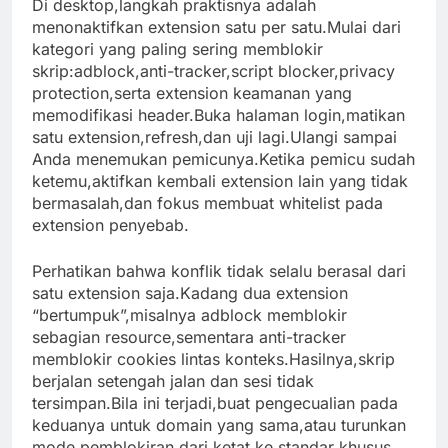
Di desktop,langkah praktisnya adalah
menonaktifkan extension satu per satu.Mulai dari
kategori yang paling sering memblokir
skrip:adblock,anti-tracker,script blocker,privacy
protection,serta extension keamanan yang
memodifikasi header.Buka halaman login,matikan
satu extension,refresh,dan uji lagi.Ulangi sampai
Anda menemukan pemicunya.Ketika pemicu sudah
ketemu,aktifkan kembali extension lain yang tidak
bermasalah,dan fokus membuat whitelist pada
extension penyebab.
Perhatikan bahwa konflik tidak selalu berasal dari
satu extension saja.Kadang dua extension
“bertumpuk”,misalnya adblock memblokir
sebagian resource,sementara anti-tracker
memblokir cookies lintas konteks.Hasilnya,skrip
berjalan setengah jalan dan sesi tidak
tersimpan.Bila ini terjadi,buat pengecualian pada
keduanya untuk domain yang sama,atau turunkan
mode pemblokiran dari ketat ke standar khusus