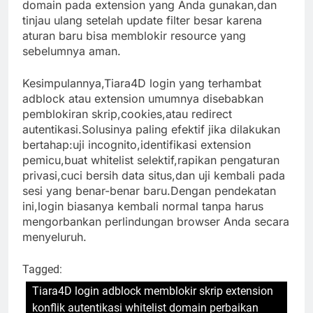
domain pada extension yang Anda gunakan,dan
tinjau ulang setelah update filter besar karena
aturan baru bisa memblokir resource yang
sebelumnya aman.
Kesimpulannya,Tiara4D login yang terhambat
adblock atau extension umumnya disebabkan
pemblokiran skrip,cookies,atau redirect
autentikasi.Solusinya paling efektif jika dilakukan
bertahap:uji incognito,identifikasi extension
pemicu,buat whitelist selektif,rapikan pengaturan
privasi,cuci bersih data situs,dan uji kembali pada
sesi yang benar-benar baru.Dengan pendekatan
ini,login biasanya kembali normal tanpa harus
mengorbankan perlindungan browser Anda secara
menyeluruh.
Tagged:
Tiara4D login adblock memblokir skrip extension
konflik autentikasi whitelist domain perbaikan