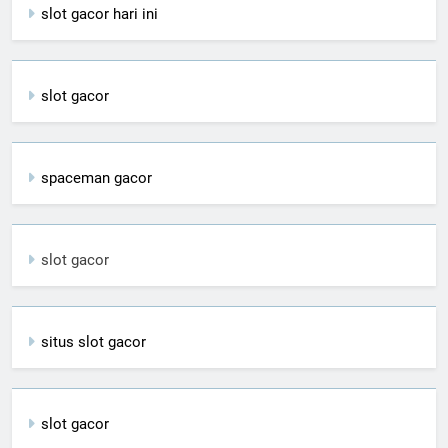
slot gacor hari ini
slot gacor
spaceman gacor
slot gacor
situs slot gacor
slot gacor