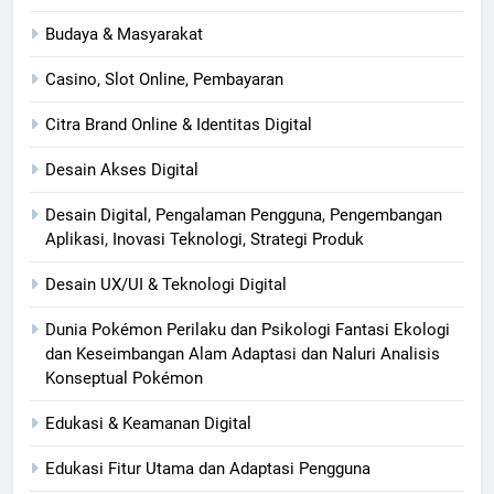
Budaya & Masyarakat
Casino, Slot Online, Pembayaran
Citra Brand Online & Identitas Digital
Desain Akses Digital
Desain Digital, Pengalaman Pengguna, Pengembangan
Aplikasi, Inovasi Teknologi, Strategi Produk
Desain UX/UI & Teknologi Digital
Dunia Pokémon Perilaku dan Psikologi Fantasi Ekologi
dan Keseimbangan Alam Adaptasi dan Naluri Analisis
Konseptual Pokémon
Edukasi & Keamanan Digital
Edukasi Fitur Utama dan Adaptasi Pengguna