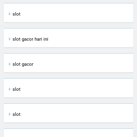
slot
slot gacor hari ini
slot gacor
slot
slot