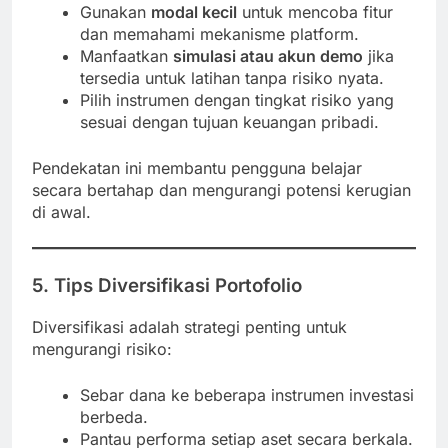
Gunakan
modal kecil
untuk mencoba fitur
dan memahami mekanisme platform.
Manfaatkan
simulasi atau akun demo
jika
tersedia untuk latihan tanpa risiko nyata.
Pilih instrumen dengan tingkat risiko yang
sesuai dengan tujuan keuangan pribadi.
Pendekatan ini membantu pengguna belajar
secara bertahap dan mengurangi potensi kerugian
di awal.
5. Tips Diversifikasi Portofolio
Diversifikasi adalah strategi penting untuk
mengurangi risiko:
Sebar dana ke beberapa instrumen investasi
berbeda.
Pantau performa setiap aset secara berkala.