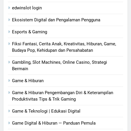
edwinslot login
Ekosistem Digital dan Pengalaman Pengguna
Esports & Gaming
Fiksi Fantasi, Cerita Anak, Kreativitas, Hiburan, Game,
Budaya Pop, Kehidupan dan Persahabatan
Gambling, Slot Machines, Online Casino, Strategi
Bermain
Game & Hiburan
Game & Hiburan Pengembangan Diri & Keterampilan
Produktivitas Tips & Trik Gaming
Game & Teknologi | Edukasi Digital
Game Digital & Hiburan — Panduan Pemula