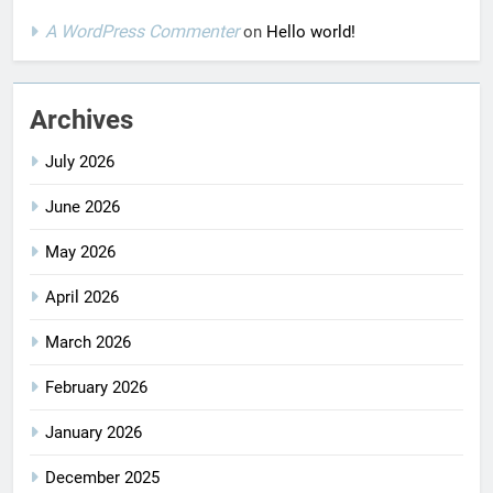
A WordPress Commenter
on
Hello world!
Archives
July 2026
June 2026
May 2026
April 2026
March 2026
February 2026
January 2026
December 2025