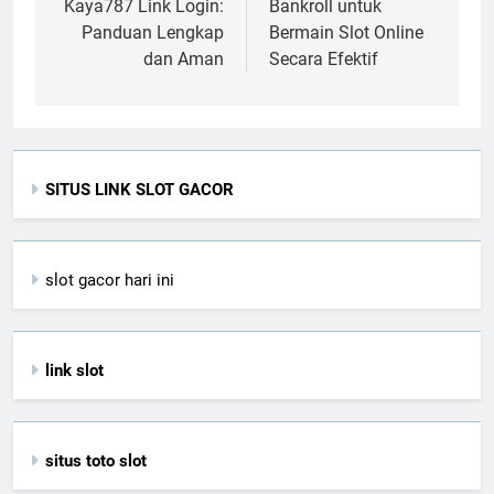
Kaya787 Link Login:
Bankroll untuk
Panduan Lengkap
Bermain Slot Online
dan Aman
Secara Efektif
SITUS LINK SLOT GACOR
slot gacor hari ini
link slot
situs toto slot