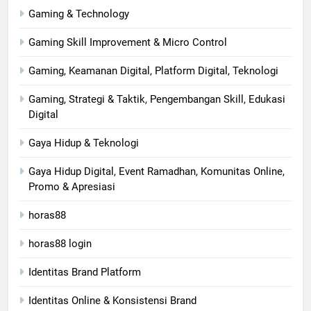
Gaming & Technology
Gaming Skill Improvement & Micro Control
Gaming, Keamanan Digital, Platform Digital, Teknologi
Gaming, Strategi & Taktik, Pengembangan Skill, Edukasi
Digital
Gaya Hidup & Teknologi
Gaya Hidup Digital, Event Ramadhan, Komunitas Online,
Promo & Apresiasi
horas88
horas88 login
Identitas Brand Platform
Identitas Online & Konsistensi Brand