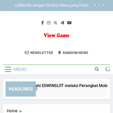
Skip
KAYA787 dengan Struktur Informasi yang Ringkas
to
dan Mudah Dipahami
content
Cara Memahami Fitur Utama KAYA787 bagi
Pengguna Pemula
Panduan Menjelajahi EDWINSLOT melalui
Perangkat Mobile dan Desktop
LEBAH4D dengan Struktur Menu yang Praktis
untuk Aktivitas Harian
View Game
Dapatkan Ulasan Dan Panduan Lengkap
KAYA787 dengan Struktur Informasi yang Ringkas
NEWSLETTER
RANDOM NEWS
dan Mudah Dipahami
Untuk Game Favorit Anda Di View Game.
Cara Memahami Fitur Utama KAYA787 bagi
Temukan Berita Terbaru, Tips, Dan Trik
Pengguna Pemula
MENU
Game Di Sini!
nduan Menjelajahi EDWINSLOT melalui Perangkat Mobile dan
HEADLINES
eeks Ago
Home