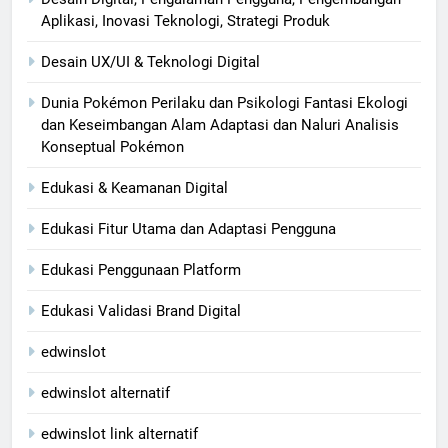
Aplikasi, Inovasi Teknologi, Strategi Produk
Desain UX/UI & Teknologi Digital
Dunia Pokémon Perilaku dan Psikologi Fantasi Ekologi
dan Keseimbangan Alam Adaptasi dan Naluri Analisis
Konseptual Pokémon
Edukasi & Keamanan Digital
Edukasi Fitur Utama dan Adaptasi Pengguna
Edukasi Penggunaan Platform
Edukasi Validasi Brand Digital
edwinslot
edwinslot alternatif
edwinslot link alternatif