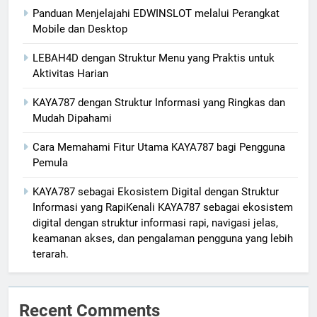
Panduan Menjelajahi EDWINSLOT melalui Perangkat
Mobile dan Desktop
LEBAH4D dengan Struktur Menu yang Praktis untuk
Aktivitas Harian
KAYA787 dengan Struktur Informasi yang Ringkas dan
Mudah Dipahami
Cara Memahami Fitur Utama KAYA787 bagi Pengguna
Pemula
KAYA787 sebagai Ekosistem Digital dengan Struktur
Informasi yang RapiKenali KAYA787 sebagai ekosistem
digital dengan struktur informasi rapi, navigasi jelas,
keamanan akses, dan pengalaman pengguna yang lebih
terarah.
Recent Comments