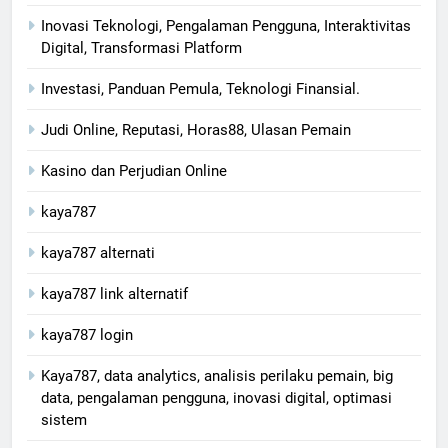
Inovasi Teknologi, Pengalaman Pengguna, Interaktivitas
Digital, Transformasi Platform
Investasi, Panduan Pemula, Teknologi Finansial.
Judi Online, Reputasi, Horas88, Ulasan Pemain
Kasino dan Perjudian Online
kaya787
kaya787 alternati
kaya787 link alternatif
kaya787 login
Kaya787, data analytics, analisis perilaku pemain, big
data, pengalaman pengguna, inovasi digital, optimasi
sistem