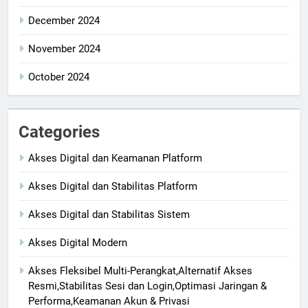
December 2024
November 2024
October 2024
Categories
Akses Digital dan Keamanan Platform
Akses Digital dan Stabilitas Platform
Akses Digital dan Stabilitas Sistem
Akses Digital Modern
Akses Fleksibel Multi-Perangkat,Alternatif Akses
Resmi,Stabilitas Sesi dan Login,Optimasi Jaringan &
Performa,Keamanan Akun & Privasi