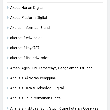
Akses Harian Digital
Akses Platform Digital
Akurasi Informasi Brand
alternatif edwinslot
alternatif kaya787
alternatif link edwinslot
Aman, Agen Judi Terpercaya, Pengalaman Taruhan
Analisis Aktivitas Pengguna
Analisis Data & Teknologi Digital
Analisis Fitur Permainan Digital
Analisis Fluktuasi Spin, Studi Ritme Putaran, Observasi