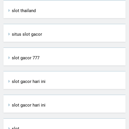
slot thailand
situs slot gacor
slot gacor 777
slot gacor hari ini
slot gacor hari ini
slot