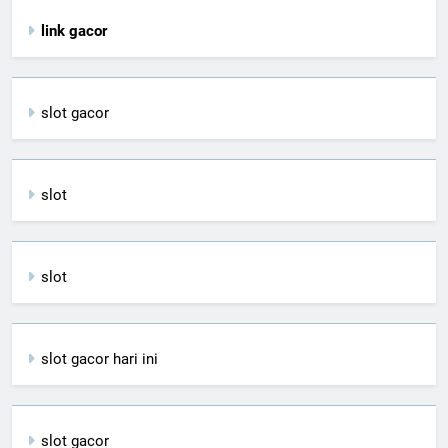
link gacor
slot gacor
slot
slot
slot gacor hari ini
slot gacor