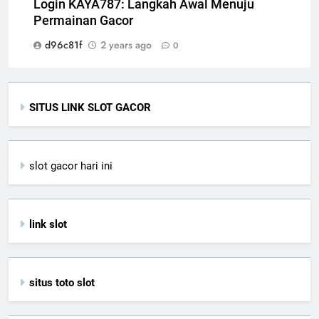
Login KAYA787: Langkah Awal Menuju
Permainan Gacor
d96c81f
2 years ago
0
SITUS LINK SLOT GACOR
slot gacor hari ini
link slot
situs toto slot