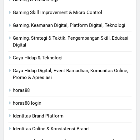
Gaming Skill Improvement & Micro Control
Gaming, Keamanan Digital, Platform Digital, Teknologi
Gaming, Strategi & Taktik, Pengembangan Skill, Edukasi
Digital
Gaya Hidup & Teknologi
Gaya Hidup Digital, Event Ramadhan, Komunitas Online,
Promo & Apresiasi
horas88
horas88 login
Identitas Brand Platform
Identitas Online & Konsistensi Brand