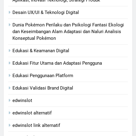
Desain UX/UI & Teknologi Digital
Dunia Pokémon Perilaku dan Psikologi Fantasi Ekologi
dan Keseimbangan Alam Adaptasi dan Naluri Analisis
Konseptual Pokémon
Edukasi & Keamanan Digital
Edukasi Fitur Utama dan Adaptasi Pengguna
Edukasi Penggunaan Platform
Edukasi Validasi Brand Digital
edwinslot
edwinslot alternatif
edwinslot link alternatif