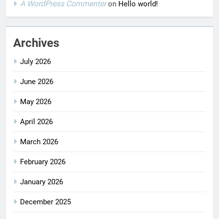
A WordPress Commenter
on
Hello world!
Archives
July 2026
June 2026
May 2026
April 2026
March 2026
February 2026
January 2026
December 2025