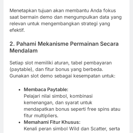
Menetapkan tujuan akan membantu Anda fokus
saat bermain demo dan mengumpulkan data yang
relevan untuk mengembangkan strategi yang
efektif.
2. Pahami Mekanisme Permainan Secara
Mendalam
Setiap slot memiliki aturan, tabel pembayaran
(paytable), dan fitur bonus yang berbeda.
Gunakan slot demo sebagai kesempatan untuk:
Membaca Paytable:
Pelajari nilai simbol, kombinasi
kemenangan, dan syarat untuk
mendapatkan bonus seperti free spins atau
fitur multipliers.
Memahami Fitur Khusus:
Kenali peran simbol Wild dan Scatter, serta