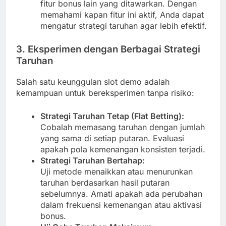
fitur bonus lain yang ditawarkan. Dengan
memahami kapan fitur ini aktif, Anda dapat
mengatur strategi taruhan agar lebih efektif.
3. Eksperimen dengan Berbagai Strategi
Taruhan
Salah satu keunggulan slot demo adalah
kemampuan untuk bereksperimen tanpa risiko:
Strategi Taruhan Tetap (Flat Betting):
Cobalah memasang taruhan dengan jumlah
yang sama di setiap putaran. Evaluasi
apakah pola kemenangan konsisten terjadi.
Strategi Taruhan Bertahap:
Uji metode menaikkan atau menurunkan
taruhan berdasarkan hasil putaran
sebelumnya. Amati apakah ada perubahan
dalam frekuensi kemenangan atau aktivasi
bonus.