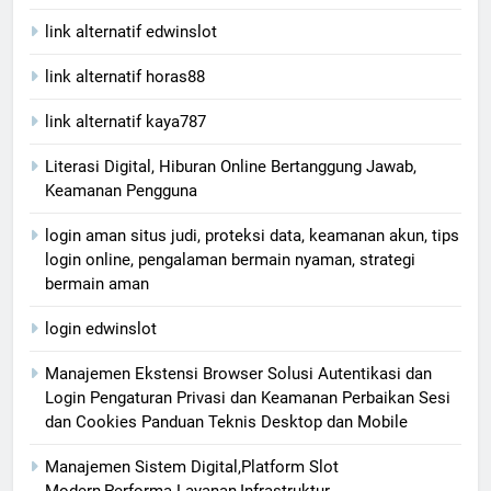
link alternatif edwinslot
link alternatif horas88
link alternatif kaya787
Literasi Digital, Hiburan Online Bertanggung Jawab,
Keamanan Pengguna
login aman situs judi, proteksi data, keamanan akun, tips
login online, pengalaman bermain nyaman, strategi
bermain aman
login edwinslot
Manajemen Ekstensi Browser Solusi Autentikasi dan
Login Pengaturan Privasi dan Keamanan Perbaikan Sesi
dan Cookies Panduan Teknis Desktop dan Mobile
Manajemen Sistem Digital,Platform Slot
Modern,Performa Layanan,Infrastruktur