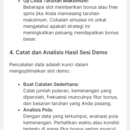
Uji Coba Taruhan Maksimum:
Beberapa slot memberikan bonus atau free
spins jika Anda memasang taruhan
maksimum. Cobalah simulasi ini untuk
mengetahui apakah strategi ini
meningkatkan peluang mendapatkan bonus
besar.
4. Catat dan Analisis Hasil Sesi Demo
Pencatatan data adalah kunci dalam
mengoptimalkan slot demo:
Buat Catatan Sederhana:
Catat jumlah putaran, kemenangan yang
diperoleh, frekuensi munculnya fitur bonus,
dan besaran taruhan yang Anda pasang.
Analisis Pola:
Dengan data yang terkumpul, evaluasi pola
kemenangan. Perhatikan waktu atau kondisi
tertentu di mana fitur bonus sering muncul.