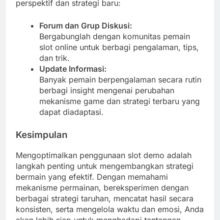
perspektif dan strategi baru:
Forum dan Grup Diskusi:
Bergabunglah dengan komunitas pemain
slot online untuk berbagi pengalaman, tips,
dan trik.
Update Informasi:
Banyak pemain berpengalaman secara rutin
berbagi insight mengenai perubahan
mekanisme game dan strategi terbaru yang
dapat diadaptasi.
Kesimpulan
Mengoptimalkan penggunaan slot demo adalah
langkah penting untuk mengembangkan strategi
bermain yang efektif. Dengan memahami
mekanisme permainan, bereksperimen dengan
berbagai strategi taruhan, mencatat hasil secara
konsisten, serta mengelola waktu dan emosi, Anda
akan lebih siap untuk menghadapi tantangan