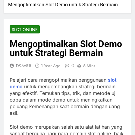
Mengoptimalkan Slot Demo untuk Strategi Bermain
SLOT ONLINE
Mengoptimalkan Slot Demo
untuk Strategi Bermain
0
D96c81f
1 Year Ago
6 Mins
Pelajari cara mengoptimalkan penggunaan
slot
demo
untuk mengembangkan strategi bermain
yang efektif. Temukan tips, trik, dan metode uji
coba dalam mode demo untuk meningkatkan
peluang kemenangan saat bermain dengan uang
asli.
Slot demo merupakan salah satu alat latihan yang
sangat berguna bagi para pemain slot online, baik