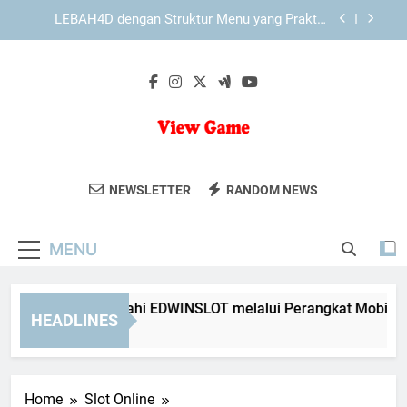
Skip
KAYA787 dengan Struktur Informasi yang Ringkas
to
dan Mudah Dipahami
content
Cara Memahami Fitur Utama KAYA787 bagi
Pengguna Pemula
Panduan Menjelajahi EDWINSLOT melalui
Perangkat Mobile dan Desktop
LEBAH4D dengan Struktur Menu yang Praktis
untuk Aktivitas Harian
View Game
Dapatkan Ulasan Dan Panduan Lengkap
KAYA787 dengan Struktur Informasi yang Ringkas
NEWSLETTER
RANDOM NEWS
dan Mudah Dipahami
Untuk Game Favorit Anda Di View Game.
Cara Memahami Fitur Utama KAYA787 bagi
Temukan Berita Terbaru, Tips, Dan Trik
Pengguna Pemula
MENU
Game Di Sini!
nduan Menjelajahi EDWINSLOT melalui Perangkat Mobile dan
HEADLINES
eeks Ago
Home
Slot Online