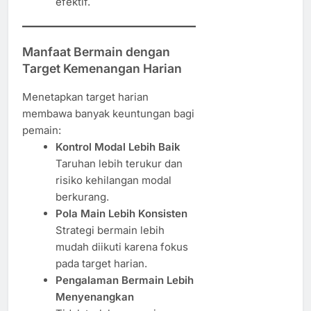
efektif.
Manfaat Bermain dengan
Target Kemenangan Harian
Menetapkan target harian
membawa banyak keuntungan bagi
pemain:
Kontrol Modal Lebih Baik
Taruhan lebih terukur dan
risiko kehilangan modal
berkurang.
Pola Main Lebih Konsisten
Strategi bermain lebih
mudah diikuti karena fokus
pada target harian.
Pengalaman Bermain Lebih
Menyenangkan