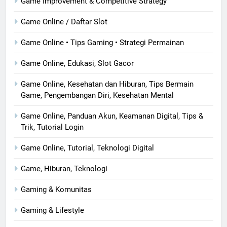
Game Improvement & Competitive Strategy
Game Online / Daftar Slot
Game Online • Tips Gaming • Strategi Permainan
Game Online, Edukasi, Slot Gacor
Game Online, Kesehatan dan Hiburan, Tips Bermain
Game, Pengembangan Diri, Kesehatan Mental
Game Online, Panduan Akun, Keamanan Digital, Tips &
Trik, Tutorial Login
Game Online, Tutorial, Teknologi Digital
Game, Hiburan, Teknologi
Gaming & Komunitas
Gaming & Lifestyle