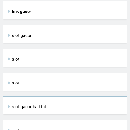
link gacor
slot gacor
slot
slot
slot gacor hari ini