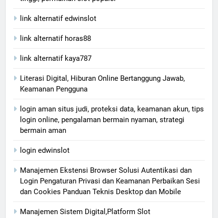
link alternatif edwinslot
link alternatif horas88
link alternatif kaya787
Literasi Digital, Hiburan Online Bertanggung Jawab,
Keamanan Pengguna
login aman situs judi, proteksi data, keamanan akun, tips
login online, pengalaman bermain nyaman, strategi
bermain aman
login edwinslot
Manajemen Ekstensi Browser Solusi Autentikasi dan
Login Pengaturan Privasi dan Keamanan Perbaikan Sesi
dan Cookies Panduan Teknis Desktop dan Mobile
Manajemen Sistem Digital,Platform Slot