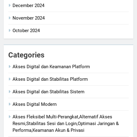
December 2024
November 2024
October 2024
Categories
Akses Digital dan Keamanan Platform
Akses Digital dan Stabilitas Platform
Akses Digital dan Stabilitas Sistem
Akses Digital Modern
Akses Fleksibel Multi-Perangkat,Alternatif Akses
Resmi,Stabilitas Sesi dan Login,Optimasi Jaringan &
Performa,Keamanan Akun & Privasi