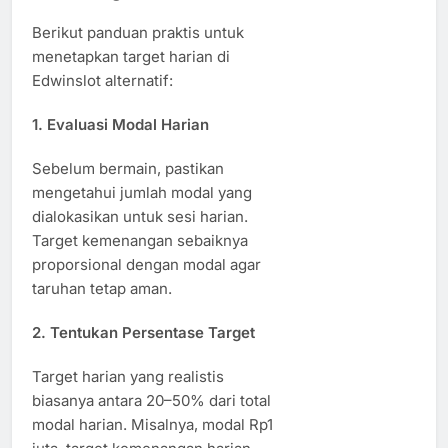
Berikut panduan praktis untuk
menetapkan target harian di
Edwinslot alternatif:
1.
Evaluasi Modal Harian
Sebelum bermain, pastikan
mengetahui jumlah modal yang
dialokasikan untuk sesi harian.
Target kemenangan sebaiknya
proporsional dengan modal agar
taruhan tetap aman.
2.
Tentukan Persentase Target
Target harian yang realistis
biasanya antara 20–50% dari total
modal harian. Misalnya, modal Rp1