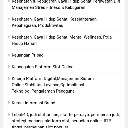
Kesehatan & Kebugaran Gaya Hidup Sehat Perawatan Diri
Manajemen Stres Fitness & Kebugaran
Kesehatan, Gaya Hidup Sehat, Kesejahteraan,
Kebahagiaan, Produktivitas
Kesehatan, Gaya Hidup Sehat, Mental Wellness, Pola
Hidup Harian
Keuangan Pribadi
Keunggulan Platform Slot Online
Kinerja Platform Digital,Manajemen Sistem
Online,Stabilitas Layanan,Optimalisasi
Teknologi,Pengalaman Pengguna
Kurasi Informasi Brand
Lebah4D, judi slot online, slot terpercaya, permainan judi,
strategi menang, platform slot, perjudian online, RTP
tinggi, permainan slot populer