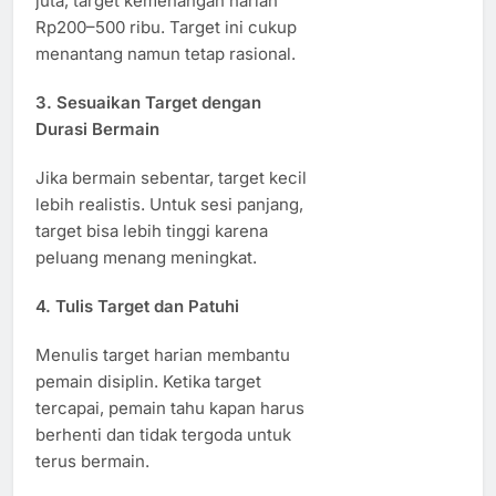
juta, target kemenangan harian
Rp200–500 ribu. Target ini cukup
menantang namun tetap rasional.
3.
Sesuaikan Target dengan
Durasi Bermain
Jika bermain sebentar, target kecil
lebih realistis. Untuk sesi panjang,
target bisa lebih tinggi karena
peluang menang meningkat.
4.
Tulis Target dan Patuhi
Menulis target harian membantu
pemain disiplin. Ketika target
tercapai, pemain tahu kapan harus
berhenti dan tidak tergoda untuk
terus bermain.