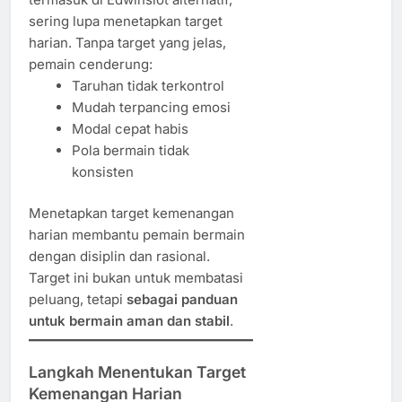
sering lupa menetapkan target
harian. Tanpa target yang jelas,
pemain cenderung:
Taruhan tidak terkontrol
Mudah terpancing emosi
Modal cepat habis
Pola bermain tidak
konsisten
Menetapkan target kemenangan
harian membantu pemain bermain
dengan disiplin dan rasional.
Target ini bukan untuk membatasi
peluang, tetapi
sebagai panduan
untuk bermain aman dan stabil
.
Langkah Menentukan Target
Kemenangan Harian