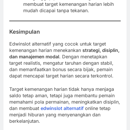
membuat target kemenangan harian lebih
mudah dicapai tanpa tekanan.
Kesimpulan
Edwinslot alternatif yang cocok untuk target
kemenangan harian menekankan
strategi, disiplin,
dan manajemen modal
. Dengan menetapkan
target realistis, mengatur taruhan dengan stabil,
dan memanfaatkan bonus secara bijak, pemain
dapat mencapai target harian secara terkontrol.
Target kemenangan harian tidak hanya menjaga
saldo tetap aman, tetapi juga membantu pemain
memahami pola permainan, meningkatkan disiplin,
dan membuat
edwinslot alternatif
online tetap
menjadi hiburan yang menyenangkan dan
berkelanjutan.