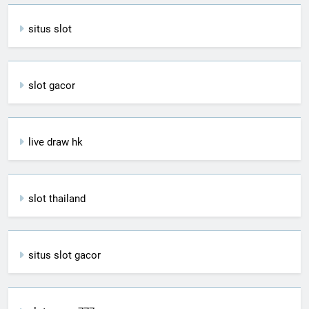
situs slot
slot gacor
live draw hk
slot thailand
situs slot gacor