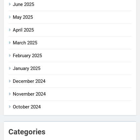
June 2025
May 2025
April 2025
March 2025
February 2025
January 2025
December 2024
November 2024
October 2024
Categories