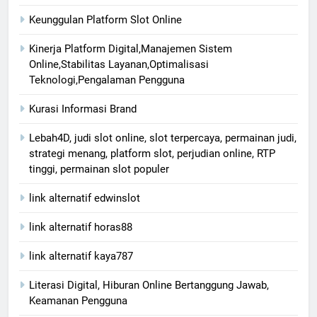
Keunggulan Platform Slot Online
Kinerja Platform Digital,Manajemen Sistem
Online,Stabilitas Layanan,Optimalisasi
Teknologi,Pengalaman Pengguna
Kurasi Informasi Brand
Lebah4D, judi slot online, slot terpercaya, permainan judi,
strategi menang, platform slot, perjudian online, RTP
tinggi, permainan slot populer
link alternatif edwinslot
link alternatif horas88
link alternatif kaya787
Literasi Digital, Hiburan Online Bertanggung Jawab,
Keamanan Pengguna