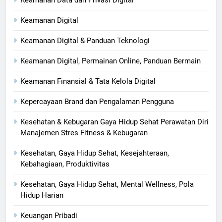
Keamanan Digital
Keamanan Digital & Panduan Teknologi
Keamanan Digital, Permainan Online, Panduan Bermain
Keamanan Finansial & Tata Kelola Digital
Kepercayaan Brand dan Pengalaman Pengguna
Kesehatan & Kebugaran Gaya Hidup Sehat Perawatan Diri
Manajemen Stres Fitness & Kebugaran
Kesehatan, Gaya Hidup Sehat, Kesejahteraan,
Kebahagiaan, Produktivitas
Kesehatan, Gaya Hidup Sehat, Mental Wellness, Pola
Hidup Harian
Keuangan Pribadi