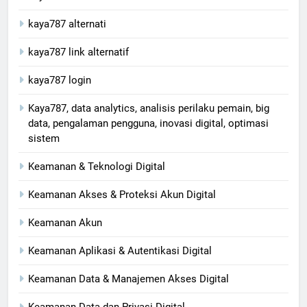
kaya787 alternati
kaya787 link alternatif
kaya787 login
Kaya787, data analytics, analisis perilaku pemain, big
data, pengalaman pengguna, inovasi digital, optimasi
sistem
Keamanan & Teknologi Digital
Keamanan Akses & Proteksi Akun Digital
Keamanan Akun
Keamanan Aplikasi & Autentikasi Digital
Keamanan Data & Manajemen Akses Digital
Keamanan Data dan Privasi Digital