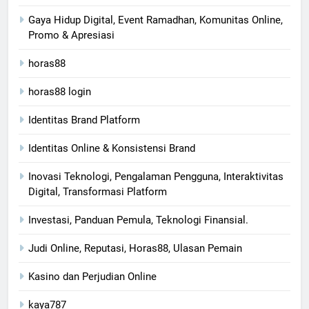
Gaya Hidup Digital, Event Ramadhan, Komunitas Online,
Promo & Apresiasi
horas88
horas88 login
Identitas Brand Platform
Identitas Online & Konsistensi Brand
Inovasi Teknologi, Pengalaman Pengguna, Interaktivitas
Digital, Transformasi Platform
Investasi, Panduan Pemula, Teknologi Finansial.
Judi Online, Reputasi, Horas88, Ulasan Pemain
Kasino dan Perjudian Online
kaya787