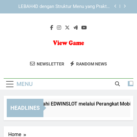
Skip
KAYA787 dengan Struktur Informasi yang Ringkas
to
dan Mudah Dipahami
content
Cara Memahami Fitur Utama KAYA787 bagi
Pengguna Pemula
Panduan Menjelajahi EDWINSLOT melalui
Perangkat Mobile dan Desktop
LEBAH4D dengan Struktur Menu yang Praktis
untuk Aktivitas Harian
View Game
Dapatkan Ulasan Dan Panduan Lengkap
KAYA787 dengan Struktur Informasi yang Ringkas
NEWSLETTER
RANDOM NEWS
dan Mudah Dipahami
Untuk Game Favorit Anda Di View Game.
Cara Memahami Fitur Utama KAYA787 bagi
Temukan Berita Terbaru, Tips, Dan Trik
Pengguna Pemula
MENU
Game Di Sini!
nduan Menjelajahi EDWINSLOT melalui Perangkat Mobile dan
HEADLINES
eeks Ago
Home