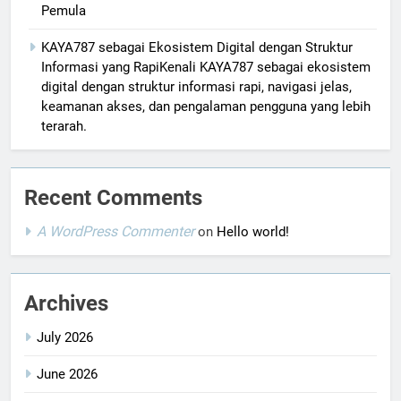
Pemula
KAYA787 sebagai Ekosistem Digital dengan Struktur
Informasi yang RapiKenali KAYA787 sebagai ekosistem
digital dengan struktur informasi rapi, navigasi jelas,
keamanan akses, dan pengalaman pengguna yang lebih
terarah.
Recent Comments
A WordPress Commenter
on
Hello world!
Archives
July 2026
June 2026