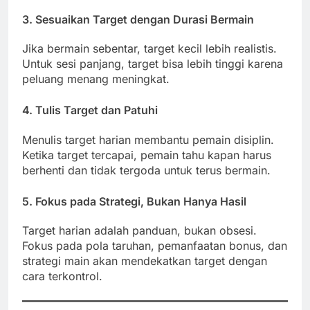
3.
Sesuaikan Target dengan Durasi Bermain
Jika bermain sebentar, target kecil lebih realistis.
Untuk sesi panjang, target bisa lebih tinggi karena
peluang menang meningkat.
4.
Tulis Target dan Patuhi
Menulis target harian membantu pemain disiplin.
Ketika target tercapai, pemain tahu kapan harus
berhenti dan tidak tergoda untuk terus bermain.
5.
Fokus pada Strategi, Bukan Hanya Hasil
Target harian adalah panduan, bukan obsesi.
Fokus pada pola taruhan, pemanfaatan bonus, dan
strategi main akan mendekatkan target dengan
cara terkontrol.