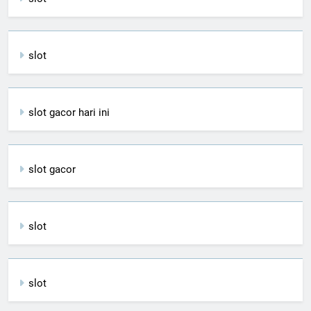
slot
slot gacor hari ini
slot gacor
slot
slot