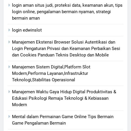
login aman situs judi, proteksi data, keamanan akun, tips
login online, pengalaman bermain nyaman, strategi
bermain aman
login edwinslot
Manajemen Ekstensi Browser Solusi Autentikasi dan
Login Pengaturan Privasi dan Keamanan Perbaikan Sesi
dan Cookies Panduan Teknis Desktop dan Mobile
Manajemen Sistem Digital,Platform Slot
Modern,Performa Layanan,Infrastruktur
Teknologi,Stabilitas Operasional
Manajemen Waktu Gaya Hidup Digital Produktivitas &
Edukasi Psikologi Remaja Teknologi & Kebiasaan
Modern
Mental dalam Permainan Game Online Tips Bermain
Game Pengalaman Bermain