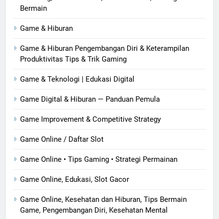
Bermain
Game & Hiburan
Game & Hiburan Pengembangan Diri & Keterampilan
Produktivitas Tips & Trik Gaming
Game & Teknologi | Edukasi Digital
Game Digital & Hiburan — Panduan Pemula
Game Improvement & Competitive Strategy
Game Online / Daftar Slot
Game Online • Tips Gaming • Strategi Permainan
Game Online, Edukasi, Slot Gacor
Game Online, Kesehatan dan Hiburan, Tips Bermain
Game, Pengembangan Diri, Kesehatan Mental