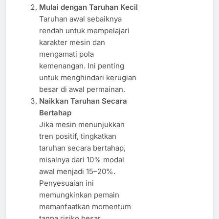
Mulai dengan Taruhan Kecil
Taruhan awal sebaiknya
rendah untuk mempelajari
karakter mesin dan
mengamati pola
kemenangan. Ini penting
untuk menghindari kerugian
besar di awal permainan.
Naikkan Taruhan Secara
Bertahap
Jika mesin menunjukkan
tren positif, tingkatkan
taruhan secara bertahap,
misalnya dari 10% modal
awal menjadi 15–20%.
Penyesuaian ini
memungkinkan pemain
memanfaatkan momentum
tanpa risiko besar.