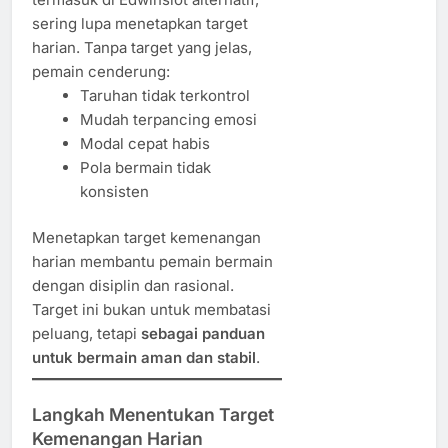
sering lupa menetapkan target
harian. Tanpa target yang jelas,
pemain cenderung:
Taruhan tidak terkontrol
Mudah terpancing emosi
Modal cepat habis
Pola bermain tidak
konsisten
Menetapkan target kemenangan
harian membantu pemain bermain
dengan disiplin dan rasional.
Target ini bukan untuk membatasi
peluang, tetapi
sebagai panduan
untuk bermain aman dan stabil
.
Langkah Menentukan Target
Kemenangan Harian