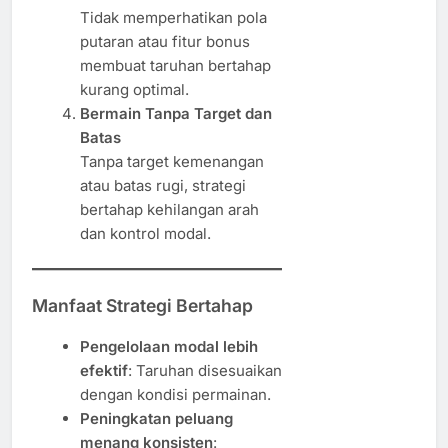
Tidak memperhatikan pola
putaran atau fitur bonus
membuat taruhan bertahap
kurang optimal.
Bermain Tanpa Target dan
Batas
Tanpa target kemenangan
atau batas rugi, strategi
bertahap kehilangan arah
dan kontrol modal.
Manfaat Strategi Bertahap
Pengelolaan modal lebih
efektif
: Taruhan disesuaikan
dengan kondisi permainan.
Peningkatan peluang
menang konsisten
: