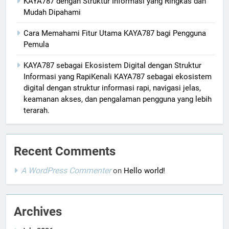
KAYA787 dengan Struktur Informasi yang Ringkas dan
Mudah Dipahami
Cara Memahami Fitur Utama KAYA787 bagi Pengguna
Pemula
KAYA787 sebagai Ekosistem Digital dengan Struktur
Informasi yang RapiKenali KAYA787 sebagai ekosistem
digital dengan struktur informasi rapi, navigasi jelas,
keamanan akses, dan pengalaman pengguna yang lebih
terarah.
Recent Comments
A WordPress Commenter
on
Hello world!
Archives