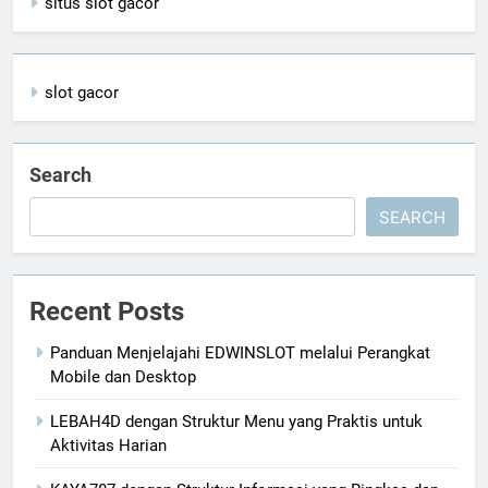
situs slot gacor
slot gacor
Search
SEARCH
Recent Posts
Panduan Menjelajahi EDWINSLOT melalui Perangkat
Mobile dan Desktop
LEBAH4D dengan Struktur Menu yang Praktis untuk
Aktivitas Harian