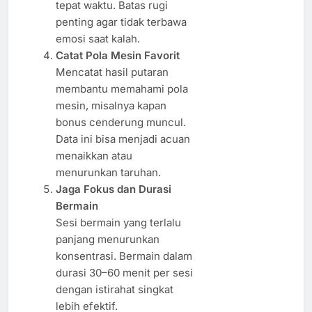
tepat waktu. Batas rugi
penting agar tidak terbawa
emosi saat kalah.
Catat Pola Mesin Favorit
Mencatat hasil putaran
membantu memahami pola
mesin, misalnya kapan
bonus cenderung muncul.
Data ini bisa menjadi acuan
menaikkan atau
menurunkan taruhan.
Jaga Fokus dan Durasi
Bermain
Sesi bermain yang terlalu
panjang menurunkan
konsentrasi. Bermain dalam
durasi 30–60 menit per sesi
dengan istirahat singkat
lebih efektif.