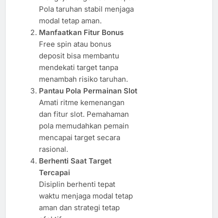
Pola taruhan stabil menjaga
modal tetap aman.
Manfaatkan Fitur Bonus
Free spin atau bonus
deposit bisa membantu
mendekati target tanpa
menambah risiko taruhan.
Pantau Pola Permainan Slot
Amati ritme kemenangan
dan fitur slot. Pemahaman
pola memudahkan pemain
mencapai target secara
rasional.
Berhenti Saat Target
Tercapai
Disiplin berhenti tepat
waktu menjaga modal tetap
aman dan strategi tetap