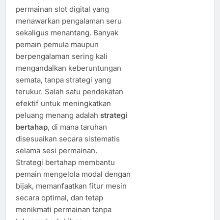
permainan slot digital yang
menawarkan pengalaman seru
sekaligus menantang. Banyak
pemain pemula maupun
berpengalaman sering kali
mengandalkan keberuntungan
semata, tanpa strategi yang
terukur. Salah satu pendekatan
efektif untuk meningkatkan
peluang menang adalah
strategi
bertahap
, di mana taruhan
disesuaikan secara sistematis
selama sesi permainan.
Strategi bertahap membantu
pemain mengelola modal dengan
bijak, memanfaatkan fitur mesin
secara optimal, dan tetap
menikmati permainan tanpa