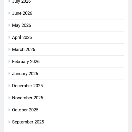
July 2026
June 2026
May 2026
April 2026
March 2026
February 2026
January 2026
December 2025
November 2025
October 2025
September 2025