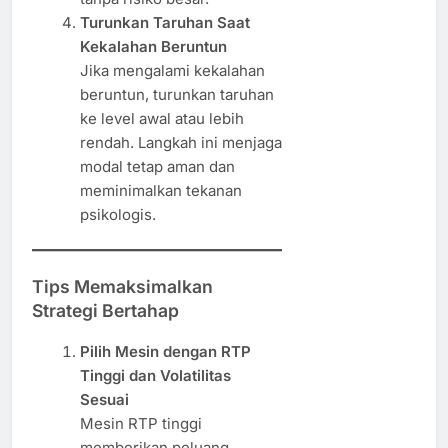
Turunkan Taruhan Saat
Kekalahan Beruntun
Jika mengalami kekalahan
beruntun, turunkan taruhan
ke level awal atau lebih
rendah. Langkah ini menjaga
modal tetap aman dan
meminimalkan tekanan
psikologis.
Tips Memaksimalkan
Strategi Bertahap
Pilih Mesin dengan RTP
Tinggi dan Volatilitas
Sesuai
Mesin RTP tinggi
memberikan peluang