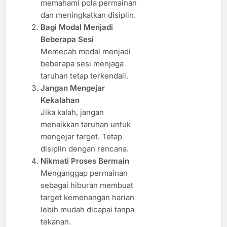
memahami pola permainan
dan meningkatkan disiplin.
Bagi Modal Menjadi
Beberapa Sesi
Memecah modal menjadi
beberapa sesi menjaga
taruhan tetap terkendali.
Jangan Mengejar
Kekalahan
Jika kalah, jangan
menaikkan taruhan untuk
mengejar target. Tetap
disiplin dengan rencana.
Nikmati Proses Bermain
Menganggap permainan
sebagai hiburan membuat
target kemenangan harian
lebih mudah dicapai tanpa
tekanan.