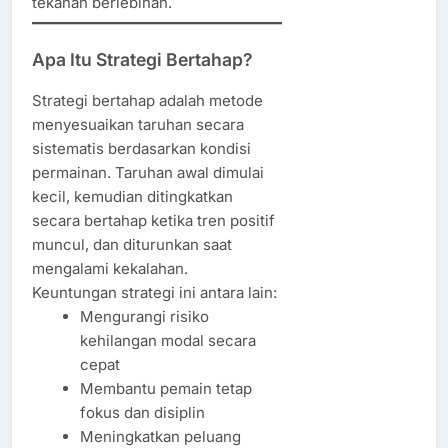
tekanan berlebihan.
Apa Itu Strategi Bertahap?
Strategi bertahap adalah metode
menyesuaikan taruhan secara
sistematis berdasarkan kondisi
permainan. Taruhan awal dimulai
kecil, kemudian ditingkatkan
secara bertahap ketika tren positif
muncul, dan diturunkan saat
mengalami kekalahan.
Keuntungan strategi ini antara lain:
Mengurangi risiko
kehilangan modal secara
cepat
Membantu pemain tetap
fokus dan disiplin
Meningkatkan peluang