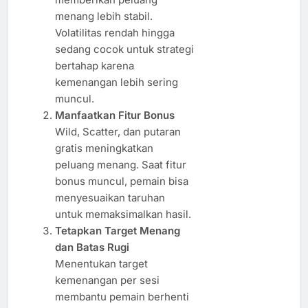
menang lebih stabil.
Volatilitas rendah hingga
sedang cocok untuk strategi
bertahap karena
kemenangan lebih sering
muncul.
Manfaatkan Fitur Bonus
Wild, Scatter, dan putaran
gratis meningkatkan
peluang menang. Saat fitur
bonus muncul, pemain bisa
menyesuaikan taruhan
untuk memaksimalkan hasil.
Tetapkan Target Menang
dan Batas Rugi
Menentukan target
kemenangan per sesi
membantu pemain berhenti