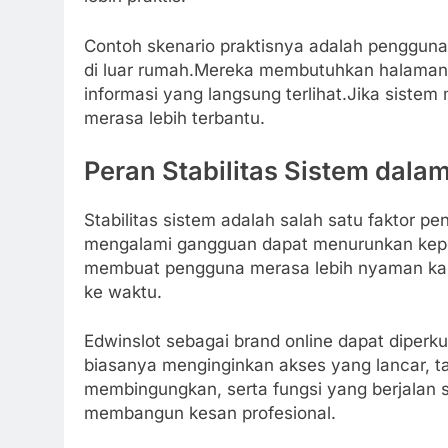
Contoh skenario praktisnya adalah penggun
di luar rumah.Mereka membutuhkan halaman y
informasi yang langsung terlihat.Jika sist
merasa lebih terbantu.
Peran Stabilitas Sistem da
Stabilitas sistem adalah salah satu faktor pe
mengalami gangguan dapat menurunkan kepe
membuat pengguna merasa lebih nyaman kare
ke waktu.
Edwinslot sebagai brand online dapat diperk
biasanya menginginkan akses yang lancar, t
membingungkan, serta fungsi yang berjalan s
membangun kesan profesional.