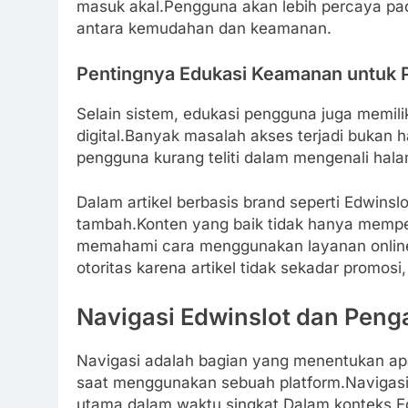
masuk akal.Pengguna akan lebih percaya p
antara kemudahan dan keamanan.
Pentingnya Edukasi Keamanan untuk
Selain sistem, edukasi pengguna juga memil
digital.Banyak masalah akses terjadi bukan h
pengguna kurang teliti dalam mengenali hal
Dalam artikel berbasis brand seperti Edwinsl
tambah.Konten yang baik tidak hanya memp
memahami cara menggunakan layanan online 
otoritas karena artikel tidak sekadar promos
Navigasi Edwinslot dan Pen
Navigasi adalah bagian yang menentukan a
saat menggunakan sebuah platform.Navigas
utama dalam waktu singkat.Dalam konteks Ed