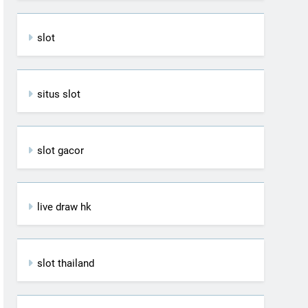
slot
situs slot
slot gacor
live draw hk
slot thailand