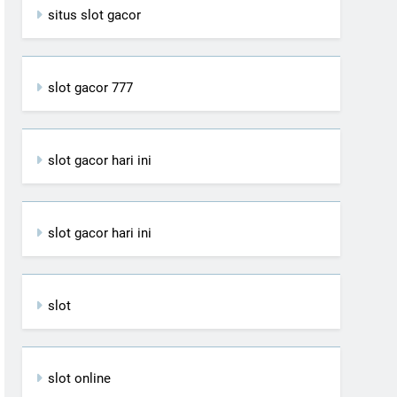
situs slot gacor
slot gacor 777
slot gacor hari ini
slot gacor hari ini
slot
slot online