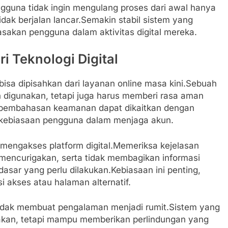
engguna tidak ingin mengulang proses dari awal hanya
dak berjalan lancar.Semakin stabil sistem yang
sakan pengguna dalam aktivitas digital mereka.
 Teknologi Digital
isa dipisahkan dari layanan online masa kini.Sebuah
 digunakan, tetapi juga harus memberi rasa aman
 pembahasan keamanan dapat dikaitkan dengan
n kebiasaan pengguna dalam menjaga akun.
 mengakses platform digital.Memeriksa kejelasan
 mencurigakan, serta tidak membagikan informasi
asar yang perlu dilakukan.Kebiasaan ini penting,
 akses atau halaman alternatif.
idak membuat pengalaman menjadi rumit.Sistem yang
nakan, tetapi mampu memberikan perlindungan yang