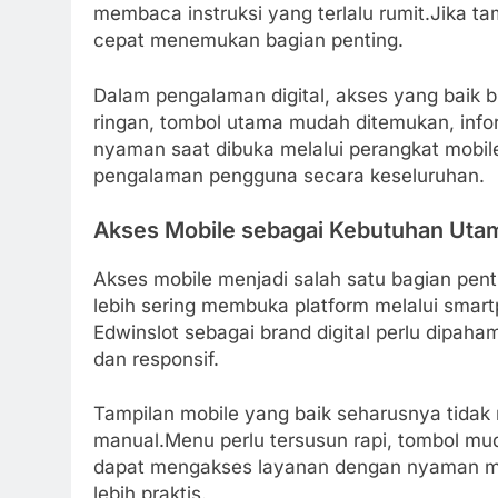
membaca instruksi yang terlalu rumit.Jika t
cepat menemukan bagian penting.
Dalam pengalaman digital, akses yang baik b
ringan, tombol utama mudah ditemukan, informa
nyaman saat dibuka melalui perangkat mobile.
pengalaman pengguna secara keseluruhan.
Akses Mobile sebagai Kebutuhan Uta
Akses mobile menjadi salah satu bagian pen
lebih sering membuka platform melalui smartp
Edwinslot sebagai brand digital perlu dipa
dan responsif.
Tampilan mobile yang baik seharusnya tida
manual.Menu perlu tersusun rapi, tombol mu
dapat mengakses layanan dengan nyaman me
lebih praktis.