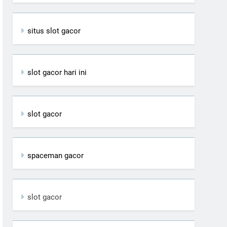
situs slot gacor
slot gacor hari ini
slot gacor
spaceman gacor
slot gacor