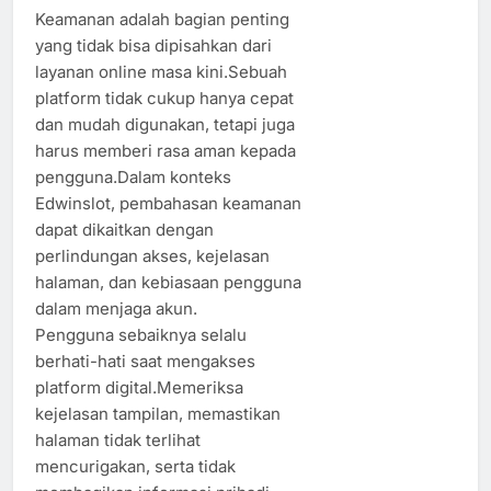
Keamanan adalah bagian penting
yang tidak bisa dipisahkan dari
layanan online masa kini.Sebuah
platform tidak cukup hanya cepat
dan mudah digunakan, tetapi juga
harus memberi rasa aman kepada
pengguna.Dalam konteks
Edwinslot, pembahasan keamanan
dapat dikaitkan dengan
perlindungan akses, kejelasan
halaman, dan kebiasaan pengguna
dalam menjaga akun.
Pengguna sebaiknya selalu
berhati-hati saat mengakses
platform digital.Memeriksa
kejelasan tampilan, memastikan
halaman tidak terlihat
mencurigakan, serta tidak