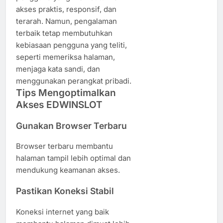
akses praktis, responsif, dan
terarah. Namun, pengalaman
terbaik tetap membutuhkan
kebiasaan pengguna yang teliti,
seperti memeriksa halaman,
menjaga kata sandi, dan
menggunakan perangkat pribadi.
Tips Mengoptimalkan
Akses EDWINSLOT
Gunakan Browser Terbaru
Browser terbaru membantu
halaman tampil lebih optimal dan
mendukung keamanan akses.
Pastikan Koneksi Stabil
Koneksi internet yang baik