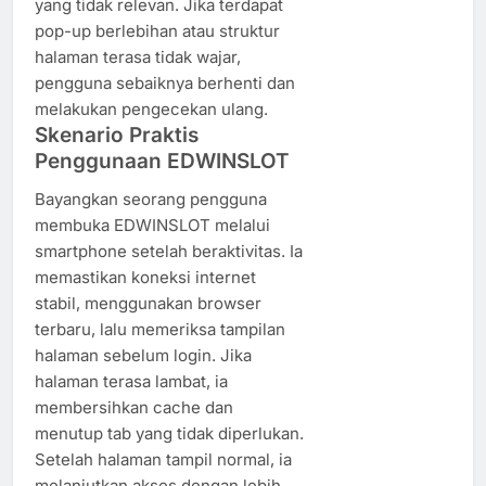
yang tidak relevan. Jika terdapat
pop-up berlebihan atau struktur
halaman terasa tidak wajar,
pengguna sebaiknya berhenti dan
melakukan pengecekan ulang.
Skenario Praktis
Penggunaan EDWINSLOT
Bayangkan seorang pengguna
membuka EDWINSLOT melalui
smartphone setelah beraktivitas. Ia
memastikan koneksi internet
stabil, menggunakan browser
terbaru, lalu memeriksa tampilan
halaman sebelum login. Jika
halaman terasa lambat, ia
membersihkan cache dan
menutup tab yang tidak diperlukan.
Setelah halaman tampil normal, ia
melanjutkan akses dengan lebih