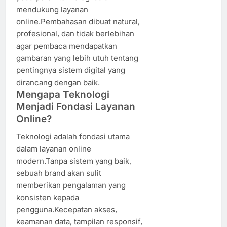
mendukung layanan
online.Pembahasan dibuat natural,
profesional, dan tidak berlebihan
agar pembaca mendapatkan
gambaran yang lebih utuh tentang
pentingnya sistem digital yang
dirancang dengan baik.
Mengapa Teknologi
Menjadi Fondasi Layanan
Online?
Teknologi adalah fondasi utama
dalam layanan online
modern.Tanpa sistem yang baik,
sebuah brand akan sulit
memberikan pengalaman yang
konsisten kepada
pengguna.Kecepatan akses,
keamanan data, tampilan responsif,