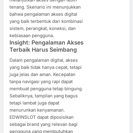
tenang. Skenario ini menunjukkan
bahwa pengalaman akses digital
yang baik terbentuk dari kombinasi
sistem, perangkat, koneksi, dan
kebiasaan pengguna.
Insight: Pengalaman Akses
Terbaik Harus Seimbang
Dalam pengalaman digital, akses
yang baik tidak hanya cepat, tetapi
juga jelas dan aman. Kecepatan
tanpa navigasi yang rapi dapat
membuat pengguna tetap bingung.
Sebaliknya, tampilan yang bagus
tetapi lambat juga dapat
menurunkan kenyamanan.
EDWINSLOT dapat diposisikan
sebagai brand yang relevan bagi
pengguna yang membutuhkan