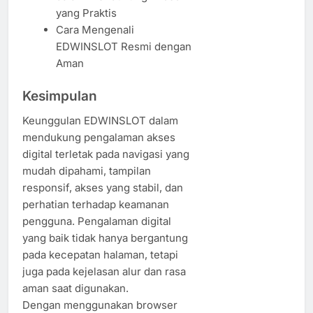
yang Praktis
Cara Mengenali
EDWINSLOT Resmi dengan
Aman
Kesimpulan
Keunggulan EDWINSLOT dalam
mendukung pengalaman akses
digital terletak pada navigasi yang
mudah dipahami, tampilan
responsif, akses yang stabil, dan
perhatian terhadap keamanan
pengguna. Pengalaman digital
yang baik tidak hanya bergantung
pada kecepatan halaman, tetapi
juga pada kejelasan alur dan rasa
aman saat digunakan.
Dengan menggunakan browser