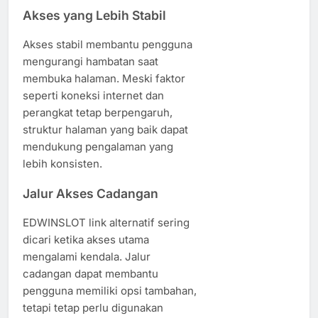
Akses yang Lebih Stabil
Akses stabil membantu pengguna
mengurangi hambatan saat
membuka halaman. Meski faktor
seperti koneksi internet dan
perangkat tetap berpengaruh,
struktur halaman yang baik dapat
mendukung pengalaman yang
lebih konsisten.
Jalur Akses Cadangan
EDWINSLOT link alternatif sering
dicari ketika akses utama
mengalami kendala. Jalur
cadangan dapat membantu
pengguna memiliki opsi tambahan,
tetapi tetap perlu digunakan