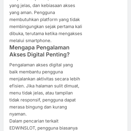
yang jelas, dan kebiasaan akses
yang aman. Pengguna
membutuhkan platform yang tidak
membingungkan sejak pertama kali
dibuka, terutama ketika mengakses
melalui smartphone.
Mengapa Pengalaman
Akses Digital Penting?
Pengalaman akses digital yang
baik membantu pengguna
menjalankan aktivitas secara lebih
efisien. Jika halaman sulit dimuat,
menu tidak jelas, atau tampilan
tidak responsif, pengguna dapat
merasa bingung dan kurang
nyaman.
Dalam pencarian terkait
EDWINSLOT, pengguna biasanya