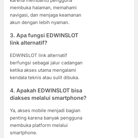
karena membantu pengguna
membuka halaman, memahami
navigasi, dan menjaga keamanan
akun dengan lebih nyaman.
3. Apa fungsi EDWINSLOT
link alternatif?
EDWINSLOT link alternatif
berfungsi sebagai jalur cadangan
ketika akses utama mengalami
kendala teknis atau sulit dibuka.
4. Apakah EDWINSLOT bisa
diakses melalui smartphone?
Ya, akses mobile menjadi bagian
penting karena banyak pengguna
membuka platform melalui
smartphone.