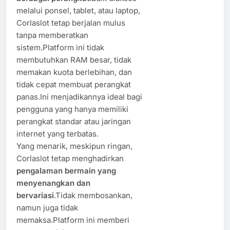
melalui ponsel, tablet, atau laptop,
Corlaslot tetap berjalan mulus
tanpa memberatkan
sistem.Platform ini tidak
membutuhkan RAM besar, tidak
memakan kuota berlebihan, dan
tidak cepat membuat perangkat
panas.Ini menjadikannya ideal bagi
pengguna yang hanya memiliki
perangkat standar atau jaringan
internet yang terbatas.
Yang menarik, meskipun ringan,
Corlaslot tetap menghadirkan
pengalaman bermain yang
menyenangkan dan
bervariasi
.Tidak membosankan,
namun juga tidak
memaksa.Platform ini memberi