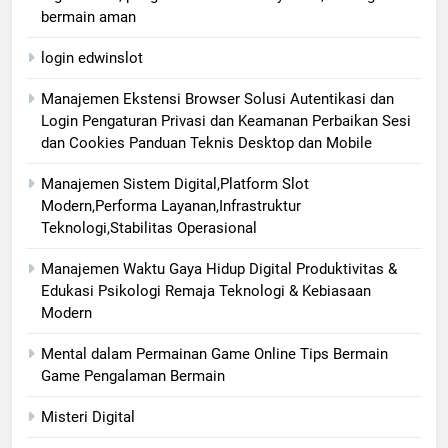
bermain aman
login edwinslot
Manajemen Ekstensi Browser Solusi Autentikasi dan
Login Pengaturan Privasi dan Keamanan Perbaikan Sesi
dan Cookies Panduan Teknis Desktop dan Mobile
Manajemen Sistem Digital,Platform Slot
Modern,Performa Layanan,Infrastruktur
Teknologi,Stabilitas Operasional
Manajemen Waktu Gaya Hidup Digital Produktivitas &
Edukasi Psikologi Remaja Teknologi & Kebiasaan
Modern
Mental dalam Permainan Game Online Tips Bermain
Game Pengalaman Bermain
Misteri Digital