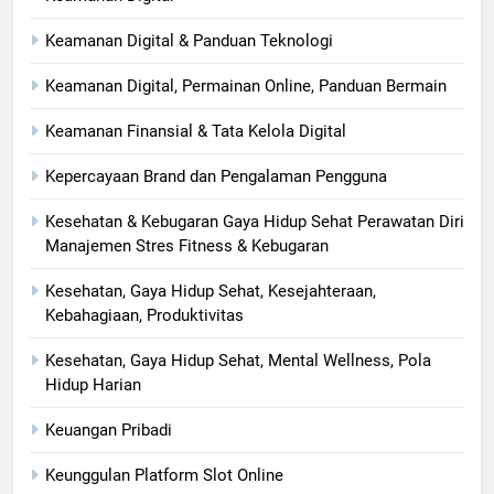
Keamanan Digital & Panduan Teknologi
Keamanan Digital, Permainan Online, Panduan Bermain
Keamanan Finansial & Tata Kelola Digital
Kepercayaan Brand dan Pengalaman Pengguna
Kesehatan & Kebugaran Gaya Hidup Sehat Perawatan Diri
Manajemen Stres Fitness & Kebugaran
Kesehatan, Gaya Hidup Sehat, Kesejahteraan,
Kebahagiaan, Produktivitas
Kesehatan, Gaya Hidup Sehat, Mental Wellness, Pola
Hidup Harian
Keuangan Pribadi
Keunggulan Platform Slot Online