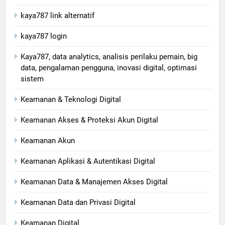
kaya787 link alternatif
kaya787 login
Kaya787, data analytics, analisis perilaku pemain, big
data, pengalaman pengguna, inovasi digital, optimasi
sistem
Keamanan & Teknologi Digital
Keamanan Akses & Proteksi Akun Digital
Keamanan Akun
Keamanan Aplikasi & Autentikasi Digital
Keamanan Data & Manajemen Akses Digital
Keamanan Data dan Privasi Digital
Keamanan Digital