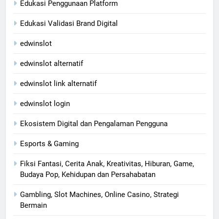
Edukasi Penggunaan Platform
Edukasi Validasi Brand Digital
edwinslot
edwinslot alternatif
edwinslot link alternatif
edwinslot login
Ekosistem Digital dan Pengalaman Pengguna
Esports & Gaming
Fiksi Fantasi, Cerita Anak, Kreativitas, Hiburan, Game,
Budaya Pop, Kehidupan dan Persahabatan
Gambling, Slot Machines, Online Casino, Strategi
Bermain