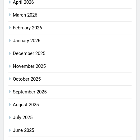
April 2026
March 2026
February 2026
January 2026
December 2025
November 2025
October 2025
September 2025
August 2025
July 2025
June 2025