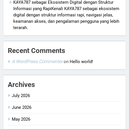
KAYA787 sebagai Ekosistem Digital dengan Struktur
Informasi yang RapiKenali KAYA787 sebagai ekosistem
digital dengan struktur informasi rapi, navigasi jelas,
keamanan akses, dan pengalaman pengguna yang lebih
terarah.
Recent Comments
A WordPress Commenter
on
Hello world!
Archives
July 2026
June 2026
May 2026