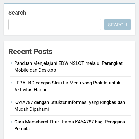
Search
SEARCH
Recent Posts
Panduan Menjelajahi EDWINSLOT melalui Perangkat
Mobile dan Desktop
LEBAH4D dengan Struktur Menu yang Praktis untuk
Aktivitas Harian
KAYA787 dengan Struktur Informasi yang Ringkas dan
Mudah Dipahami
Cara Memahami Fitur Utama KAYA787 bagi Pengguna
Pemula