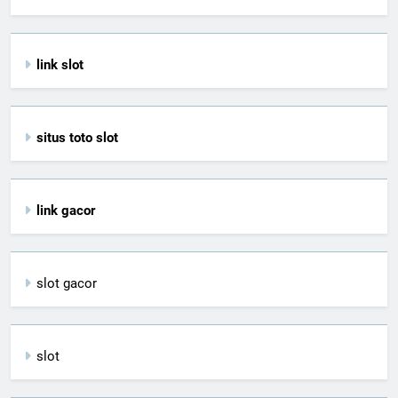
link slot
situs toto slot
link gacor
slot gacor
slot