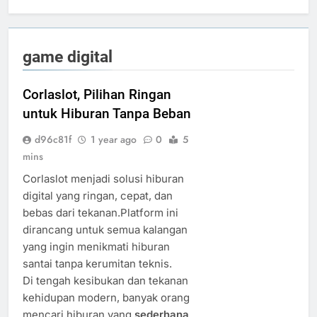
game digital
Corlaslot, Pilihan Ringan
untuk Hiburan Tanpa Beban
d96c81f
1 year ago
0
5
mins
Corlaslot menjadi solusi hiburan
digital yang ringan, cepat, dan
bebas dari tekanan.Platform ini
dirancang untuk semua kalangan
yang ingin menikmati hiburan
santai tanpa kerumitan teknis.
Di tengah kesibukan dan tekanan
kehidupan modern, banyak orang
mencari hiburan yang
sederhana