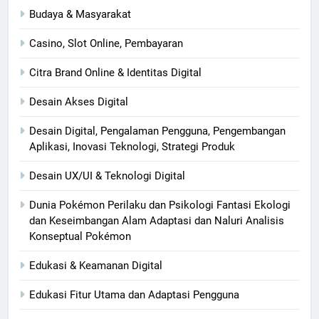
Budaya & Masyarakat
Casino, Slot Online, Pembayaran
Citra Brand Online & Identitas Digital
Desain Akses Digital
Desain Digital, Pengalaman Pengguna, Pengembangan
Aplikasi, Inovasi Teknologi, Strategi Produk
Desain UX/UI & Teknologi Digital
Dunia Pokémon Perilaku dan Psikologi Fantasi Ekologi
dan Keseimbangan Alam Adaptasi dan Naluri Analisis
Konseptual Pokémon
Edukasi & Keamanan Digital
Edukasi Fitur Utama dan Adaptasi Pengguna