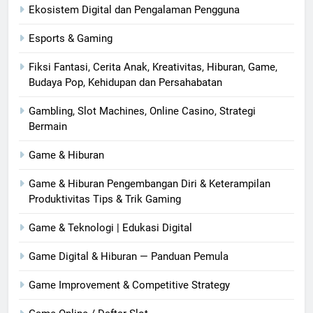
Ekosistem Digital dan Pengalaman Pengguna
Esports & Gaming
Fiksi Fantasi, Cerita Anak, Kreativitas, Hiburan, Game,
Budaya Pop, Kehidupan dan Persahabatan
Gambling, Slot Machines, Online Casino, Strategi
Bermain
Game & Hiburan
Game & Hiburan Pengembangan Diri & Keterampilan
Produktivitas Tips & Trik Gaming
Game & Teknologi | Edukasi Digital
Game Digital & Hiburan — Panduan Pemula
Game Improvement & Competitive Strategy