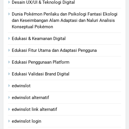
Desain UX/UI & Teknologi Digital
Dunia Pokémon Perilaku dan Psikologi Fantasi Ekologi
dan Keseimbangan Alam Adaptasi dan Naluri Analisis
Konseptual Pokémon
Edukasi & Keamanan Digital
Edukasi Fitur Utama dan Adaptasi Pengguna
Edukasi Penggunaan Platform
Edukasi Validasi Brand Digital
edwinslot
edwinslot alternatif
edwinslot link alternatif
edwinslot login