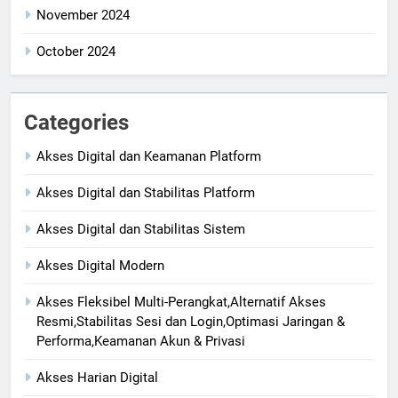
November 2024
October 2024
Categories
Akses Digital dan Keamanan Platform
Akses Digital dan Stabilitas Platform
Akses Digital dan Stabilitas Sistem
Akses Digital Modern
Akses Fleksibel Multi-Perangkat,Alternatif Akses
Resmi,Stabilitas Sesi dan Login,Optimasi Jaringan &
Performa,Keamanan Akun & Privasi
Akses Harian Digital