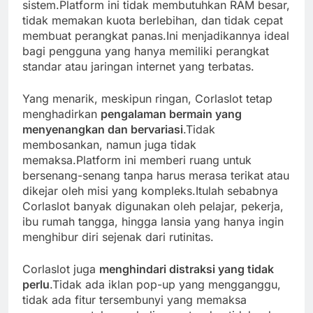
sistem.Platform ini tidak membutuhkan RAM besar,
tidak memakan kuota berlebihan, dan tidak cepat
membuat perangkat panas.Ini menjadikannya ideal
bagi pengguna yang hanya memiliki perangkat
standar atau jaringan internet yang terbatas.
Yang menarik, meskipun ringan, Corlaslot tetap
menghadirkan
pengalaman bermain yang
menyenangkan dan bervariasi
.Tidak
membosankan, namun juga tidak
memaksa.Platform ini memberi ruang untuk
bersenang-senang tanpa harus merasa terikat atau
dikejar oleh misi yang kompleks.Itulah sebabnya
Corlaslot banyak digunakan oleh pelajar, pekerja,
ibu rumah tangga, hingga lansia yang hanya ingin
menghibur diri sejenak dari rutinitas.
Corlaslot juga
menghindari distraksi yang tidak
perlu
.Tidak ada iklan pop-up yang mengganggu,
tidak ada fitur tersembunyi yang memaksa