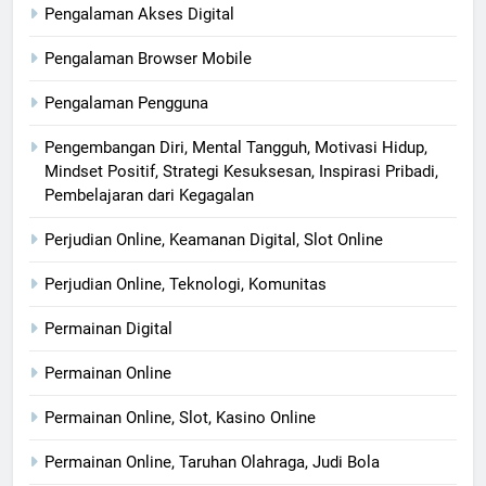
Pengalaman Akses Digital
Pengalaman Browser Mobile
Pengalaman Pengguna
Pengembangan Diri, Mental Tangguh, Motivasi Hidup,
Mindset Positif, Strategi Kesuksesan, Inspirasi Pribadi,
Pembelajaran dari Kegagalan
Perjudian Online, Keamanan Digital, Slot Online
Perjudian Online, Teknologi, Komunitas
Permainan Digital
Permainan Online
Permainan Online, Slot, Kasino Online
Permainan Online, Taruhan Olahraga, Judi Bola