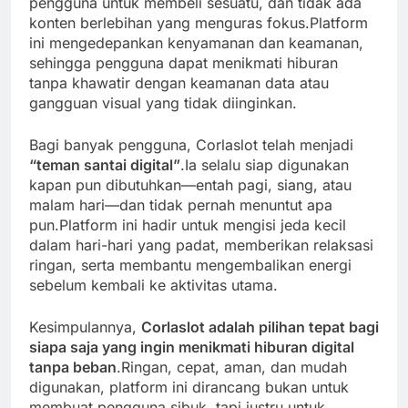
pengguna untuk membeli sesuatu, dan tidak ada
konten berlebihan yang menguras fokus.Platform
ini mengedepankan kenyamanan dan keamanan,
sehingga pengguna dapat menikmati hiburan
tanpa khawatir dengan keamanan data atau
gangguan visual yang tidak diinginkan.
Bagi banyak pengguna, Corlaslot telah menjadi
“teman santai digital”
.Ia selalu siap digunakan
kapan pun dibutuhkan—entah pagi, siang, atau
malam hari—dan tidak pernah menuntut apa
pun.Platform ini hadir untuk mengisi jeda kecil
dalam hari-hari yang padat, memberikan relaksasi
ringan, serta membantu mengembalikan energi
sebelum kembali ke aktivitas utama.
Kesimpulannya,
Corlaslot adalah pilihan tepat bagi
siapa saja yang ingin menikmati hiburan digital
tanpa beban
.Ringan, cepat, aman, dan mudah
digunakan, platform ini dirancang bukan untuk
membuat pengguna sibuk, tapi justru untuk