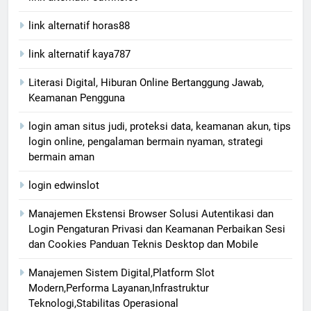
link alternatif horas88
link alternatif kaya787
Literasi Digital, Hiburan Online Bertanggung Jawab,
Keamanan Pengguna
login aman situs judi, proteksi data, keamanan akun, tips
login online, pengalaman bermain nyaman, strategi
bermain aman
login edwinslot
Manajemen Ekstensi Browser Solusi Autentikasi dan
Login Pengaturan Privasi dan Keamanan Perbaikan Sesi
dan Cookies Panduan Teknis Desktop dan Mobile
Manajemen Sistem Digital,Platform Slot
Modern,Performa Layanan,Infrastruktur
Teknologi,Stabilitas Operasional