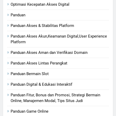
Optimasi Kecepatan Akses Digital
Panduan
Panduan Akses & Stabilitas Platform
Panduan Akses Akun,Keamanan Digital,User Experience
Platform
Panduan Akses Aman dan Verifikasi Domain
Panduan Akses Lintas Perangkat
Panduan Bermain Slot
Panduan Digital & Edukasi Interaktif
Panduan Fitur, Bonus dan Promosi, Strategi Bermain
Online, Manajemen Modal, Tips Situs Judi
Panduan Game Online