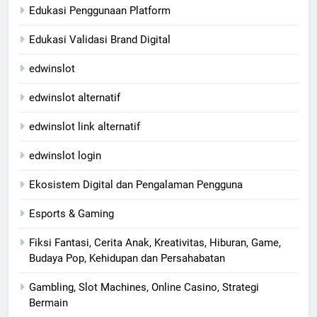
Edukasi Penggunaan Platform
Edukasi Validasi Brand Digital
edwinslot
edwinslot alternatif
edwinslot link alternatif
edwinslot login
Ekosistem Digital dan Pengalaman Pengguna
Esports & Gaming
Fiksi Fantasi, Cerita Anak, Kreativitas, Hiburan, Game,
Budaya Pop, Kehidupan dan Persahabatan
Gambling, Slot Machines, Online Casino, Strategi
Bermain