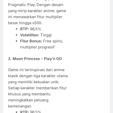
Pragmatic Play. Dengan desain
yang mirip karakter anime, game
ini menawarkan fitur multiplier
besar hingga x500.
RTP:
96,5%
Volatilitas:
Tinggi
Fitur Bonus:
Free spins,
multiplier progresif
2. Moon Princess – Play’n GO
Game ini terinspirasi dari anime
klasik dengan tiga karakter utama
yang memiliki kekuatan unik.
Setiap karakter memberikan fitur
khusus yang membantu
meningkatkan peluang
kemenangan.
RTP:
96,5%