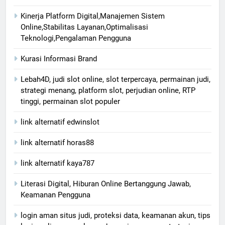
Kinerja Platform Digital,Manajemen Sistem
Online,Stabilitas Layanan,Optimalisasi
Teknologi,Pengalaman Pengguna
Kurasi Informasi Brand
Lebah4D, judi slot online, slot terpercaya, permainan judi,
strategi menang, platform slot, perjudian online, RTP
tinggi, permainan slot populer
link alternatif edwinslot
link alternatif horas88
link alternatif kaya787
Literasi Digital, Hiburan Online Bertanggung Jawab,
Keamanan Pengguna
login aman situs judi, proteksi data, keamanan akun, tips