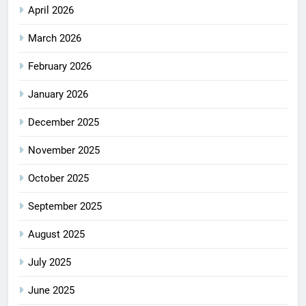
April 2026
March 2026
February 2026
January 2026
December 2025
November 2025
October 2025
September 2025
August 2025
July 2025
June 2025