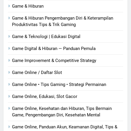
Game & Hiburan
Game & Hiburan Pengembangan Diri & Keterampilan
Produktivitas Tips & Trik Gaming
Game & Teknologi | Edukasi Digital
Game Digital & Hiburan — Panduan Pemula
Game Improvement & Competitive Strategy
Game Online / Daftar Slot
Game Online • Tips Gaming • Strategi Permainan
Game Online, Edukasi, Slot Gacor
Game Online, Kesehatan dan Hiburan, Tips Bermain
Game, Pengembangan Diri, Kesehatan Mental
Game Online, Panduan Akun, Keamanan Digital, Tips &