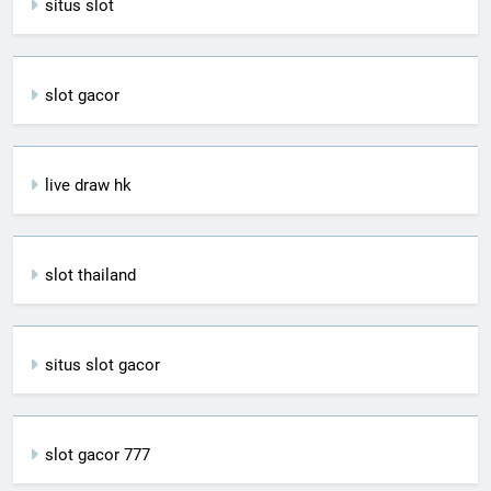
situs slot
slot gacor
live draw hk
slot thailand
situs slot gacor
slot gacor 777