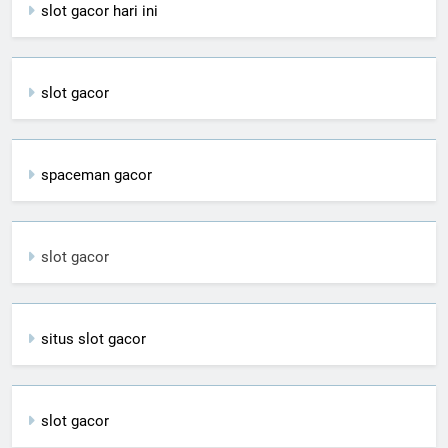
slot gacor hari ini
slot gacor
spaceman gacor
slot gacor
situs slot gacor
slot gacor