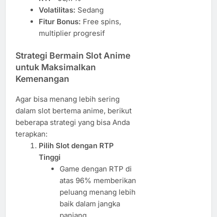
Volatilitas:
Sedang
Fitur Bonus:
Free spins,
multiplier progresif
Strategi Bermain Slot Anime
untuk Maksimalkan
Kemenangan
Agar bisa menang lebih sering
dalam slot bertema anime, berikut
beberapa strategi yang bisa Anda
terapkan:
Pilih Slot dengan RTP
Tinggi
Game dengan RTP di
atas 96% memberikan
peluang menang lebih
baik dalam jangka
panjang.