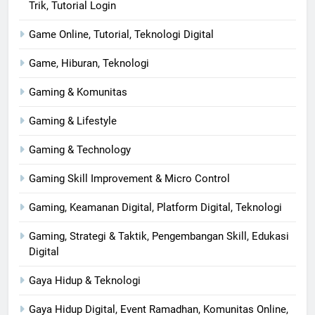
Trik, Tutorial Login
Game Online, Tutorial, Teknologi Digital
Game, Hiburan, Teknologi
Gaming & Komunitas
Gaming & Lifestyle
Gaming & Technology
Gaming Skill Improvement & Micro Control
Gaming, Keamanan Digital, Platform Digital, Teknologi
Gaming, Strategi & Taktik, Pengembangan Skill, Edukasi
Digital
Gaya Hidup & Teknologi
Gaya Hidup Digital, Event Ramadhan, Komunitas Online,