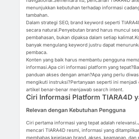
navigational.Sementara itu, pencarian TIARA4D alte
menunjukkan kebutuhan terhadap informasi cadang
tambahan.
Dalam strategi SEO, brand keyword seperti TIARA4
secara natural.Penyebutan brand harus muncul ses
pembahasan, bukan dipaksa dalam setiap kalimat.Ko
banyak mengulang keyword justru dapat menurun
pembaca.
Konten yang baik harus membantu pengguna memah
informasi.Apa ciri informasi platform yang tepat
panduan akses dengan aman?Apa yang perlu diwas
mengikuti instruksi?Pertanyaan seperti ini menjadi
artikel benar-benar menjawab search intent.
Ciri Informasi Platform TIARA4D 
Relevan dengan Kebutuhan Pengguna
Ciri pertama informasi yang tepat adalah relevansi
mencari TIARA4D resmi, informasi yang ditampilka
membahas kejelasan brand, akses, keamanan, dan