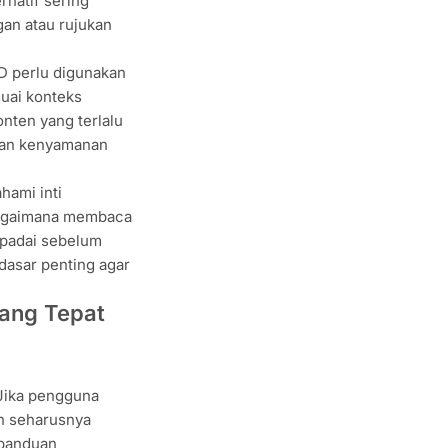
rnatif sering
an atau rujukan
D perlu digunakan
uai konteks
nten yang terlalu
kan kenyamanan
ami inti
?Bagaimana membaca
padai sebelum
 dasar penting agar
yang Tepat
.Jika pengguna
n seharusnya
 panduan