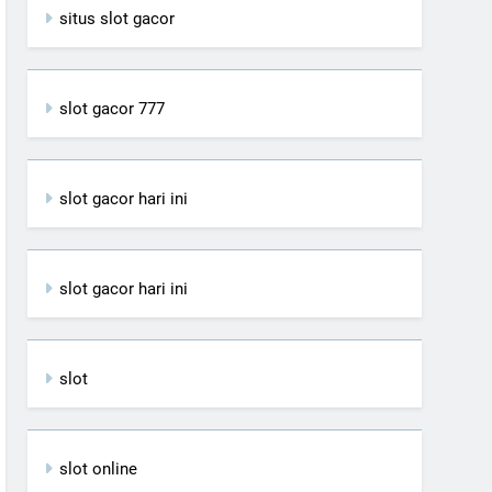
situs slot gacor
slot gacor 777
slot gacor hari ini
slot gacor hari ini
slot
slot online