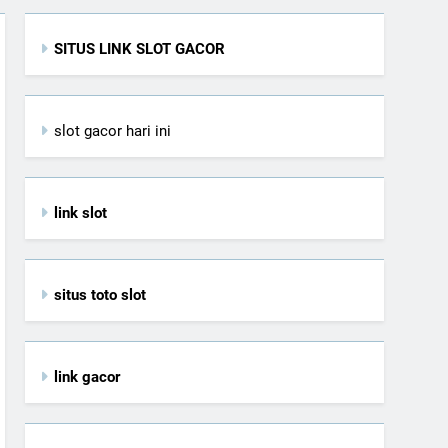
SITUS LINK SLOT GACOR
slot gacor hari ini
link slot
situs toto slot
link gacor