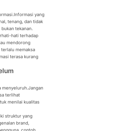
ormasi.Informasi yang
l, tenang, dan tidak
 bukan tekanan.
hati-hati terhadap
 atau mendorong
g terlalu memaksa
asi terasa kurang
belum
a menyeluruh.Jangan
a terlihat
tuk menilai kualitas
ki struktur yang
ngenalan brand,
pengguna, contoh