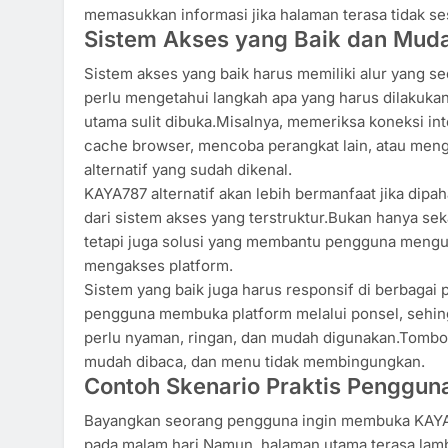
memasukkan informasi jika halaman terasa tidak se
Sistem Akses yang Baik dan Mud
Sistem akses yang baik harus memiliki alur yang 
perlu mengetahui langkah apa yang harus dilakukan
utama sulit dibuka.Misalnya, memeriksa koneksi i
cache browser, mencoba perangkat lain, atau meng
alternatif yang sudah dikenal.
KAYA787 alternatif akan lebih bermanfaat jika dipa
dari sistem akses yang terstruktur.Bukan hanya sek
tetapi juga solusi yang membantu pengguna mengu
mengakses platform.
Sistem yang baik juga harus responsif di berbagai
pengguna membuka platform melalui ponsel, sehin
perlu nyaman, ringan, dan mudah digunakan.Tombol 
mudah dibaca, dan menu tidak membingungkan.
Contoh Skenario Praktis Penggun
Bayangkan seorang pengguna ingin membuka KAYA
pada malam hari.Namun, halaman utama terasa lamb