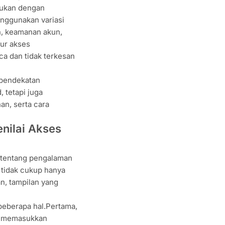
kukan dengan
nggunakan variasi
in, keamanan akun,
lur akses
ca dan tidak terkesan
 pendekatan
, tetapi juga
an, serta cara
nilai Akses
 tentang pengalaman
 tidak cukup hanya
n, tampilan yang
beberapa hal.Pertama,
ri memasukkan