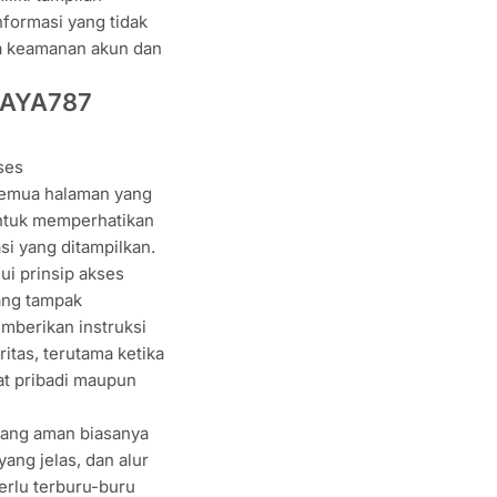
nformasi yang tidak
ga keamanan akun dan
KAYA787
ses
semua halaman yang
 untuk memperhatikan
si yang ditampilkan.
ui prinsip akses
ang tampak
emberikan instruksi
itas, terutama ketika
at pribadi maupun
yang aman biasanya
ang jelas, dan alur
rlu terburu-buru