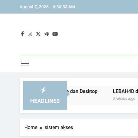
Skip
August 7, 2026
4:30:34 AM
to
content
Vi
Dapatkan 
 Perangkat Mobile dan Desktop
LEBAH4D dengan Struktu
2 Weeks Ago
HEADLINES
Home
sistem akses