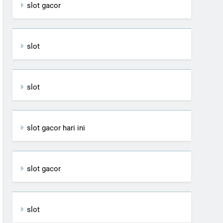
slot gacor
slot
slot
slot gacor hari ini
slot gacor
slot