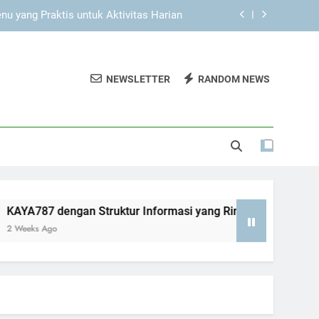
u yang Praktis untuk Aktivitas Harian
masi yang Ringkas dan Mudah Dipahami
Utama KAYA787 bagi Pengguna Pemula
NEWSLETTER
RANDOM NEWS
elalui Perangkat Mobile dan Desktop
Game. Temukan Berita Terbaru, Tips, Dan Trik Game Di Sini!
u yang Praktis untuk Aktivitas Harian
masi yang Ringkas dan Mudah Dipahami
Utama KAYA787 bagi Pengguna Pemula
ngan Struktur Informasi yang Ringkas dan Mudah Dipahami