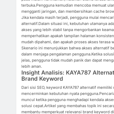
terbuka.Pengguna kemudian mencoba memuat ulan
mengganti jaringan, dan membersihkan cache brow
Jika kendala masih terjadi, pengguna mulai menca
alternatif.Dalam situasi ini, kebutuhan utamanya 
akses yang lebih stabil tanpa mengorbankan keam
memperhatikan apakah tampilan halaman konsisten,
mudah dipahami, dan apakah proses akses terasa w
Skenario ini menunjukkan bahwa akses alternatif b
dalam menjaga pengalaman pengguna.Ketika solusi
jelas, pengguna tidak mudah panik dan dapat meng
lebih aman.
Insight Analisis: KAYA787 Alterna
Brand Keyword
Dari sisi SEO, keyword KAYA787 alternatif memiliki 
mencerminkan kebutuhan nyata pengguna.Pencaria
muncul ketika pengguna menghadapi kendala aks
solusi cepat.Artikel yang membahas topik ini secara
membantu memperkuat relevansi brand keyword di