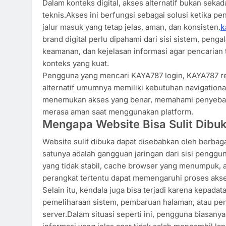
Dalam konteks digital, akses alternatif bukan seka
teknis.Akses ini berfungsi sebagai solusi ketika
jalur masuk yang tetap jelas, aman, dan konsisten.
k
brand digital perlu dipahami dari sisi sistem, pen
keamanan, dan kejelasan informasi agar pencarian t
konteks yang kuat.
Pengguna yang mencari KAYA787 login, KAYA787 r
alternatif umumnya memiliki kebutuhan navigationa
menemukan akses yang benar, memahami penyebab 
merasa aman saat menggunakan platform.
Mengapa Website Bisa Sulit Dibu
Website sulit dibuka dapat disebabkan oleh berbaga
satunya adalah gangguan jaringan dari sisi penggun
yang tidak stabil, cache browser yang menumpuk, 
perangkat tertentu dapat memengaruhi proses akse
Selain itu, kendala juga bisa terjadi karena kepadata
pemeliharaan sistem, pembaruan halaman, atau pen
server.Dalam situasi seperti ini, pengguna biasan