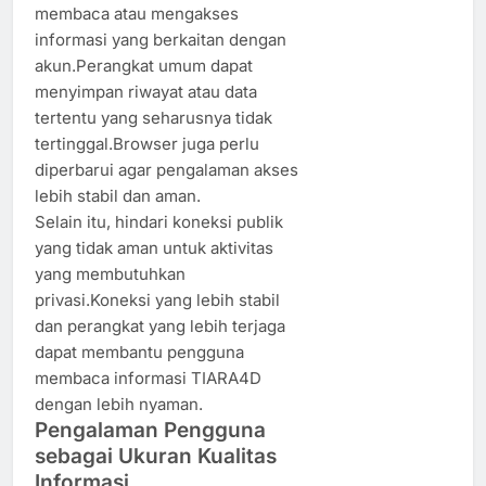
membaca atau mengakses
informasi yang berkaitan dengan
akun.Perangkat umum dapat
menyimpan riwayat atau data
tertentu yang seharusnya tidak
tertinggal.Browser juga perlu
diperbarui agar pengalaman akses
lebih stabil dan aman.
Selain itu, hindari koneksi publik
yang tidak aman untuk aktivitas
yang membutuhkan
privasi.Koneksi yang lebih stabil
dan perangkat yang lebih terjaga
dapat membantu pengguna
membaca informasi TIARA4D
dengan lebih nyaman.
Pengalaman Pengguna
sebagai Ukuran Kualitas
Informasi