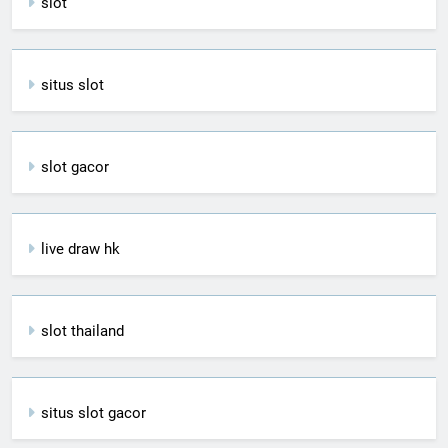
slot
situs slot
slot gacor
live draw hk
slot thailand
situs slot gacor