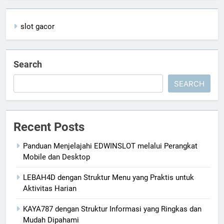
slot gacor
Search
SEARCH
Recent Posts
Panduan Menjelajahi EDWINSLOT melalui Perangkat
Mobile dan Desktop
LEBAH4D dengan Struktur Menu yang Praktis untuk
Aktivitas Harian
KAYA787 dengan Struktur Informasi yang Ringkas dan
Mudah Dipahami