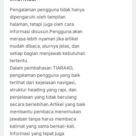
Pengalaman pengguna tidak hanya
dipengaruhi oleh tampilan
halaman, tetapi juga oleh cara
informasi disusun.Pengguna akan
merasa lebih nyaman jika artikel
mudah dibaca, alurnya jelas, dan
setiap bagian menjawab kebutuhan
tertentu.
Dalam pembahasan TIARA4D,
pengalaman pengguna yang baik
terlihat dari kejelasan navigasi,
struktur heading yang rapi, dan
penjelasan yang tidak berulang
secara berlebihan.Artikel yang baik
membantu pembaca menemukan
jawaban tanpa harus membaca
kalimat yang sama berkali-kali.
Informasi yang tepat juga