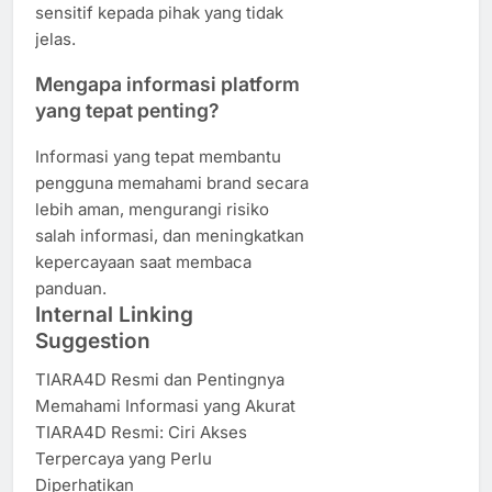
sensitif kepada pihak yang tidak
jelas.
Mengapa informasi platform
yang tepat penting?
Informasi yang tepat membantu
pengguna memahami brand secara
lebih aman, mengurangi risiko
salah informasi, dan meningkatkan
kepercayaan saat membaca
panduan.
Internal Linking
Suggestion
TIARA4D Resmi dan Pentingnya
Memahami Informasi yang Akurat
TIARA4D Resmi: Ciri Akses
Terpercaya yang Perlu
Diperhatikan