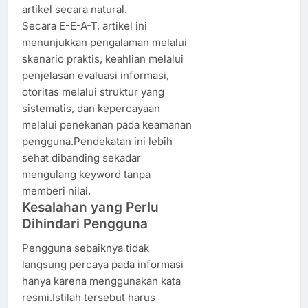
artikel secara natural.
Secara E-E-A-T, artikel ini
menunjukkan pengalaman melalui
skenario praktis, keahlian melalui
penjelasan evaluasi informasi,
otoritas melalui struktur yang
sistematis, dan kepercayaan
melalui penekanan pada keamanan
pengguna.Pendekatan ini lebih
sehat dibanding sekadar
mengulang keyword tanpa
memberi nilai.
Kesalahan yang Perlu
Dihindari Pengguna
Pengguna sebaiknya tidak
langsung percaya pada informasi
hanya karena menggunakan kata
resmi.Istilah tersebut harus