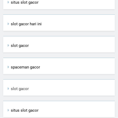
situs slot gacor
slot gacor hari ini
slot gacor
spaceman gacor
slot gacor
situs slot gacor