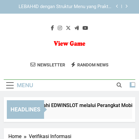
Skip
KAYA787 dengan Struktur Informasi yang Ringkas
to
dan Mudah Dipahami
content
Cara Memahami Fitur Utama KAYA787 bagi
Pengguna Pemula
Panduan Menjelajahi EDWINSLOT melalui
Perangkat Mobile dan Desktop
LEBAH4D dengan Struktur Menu yang Praktis
untuk Aktivitas Harian
View Game
Dapatkan Ulasan Dan Panduan Lengkap
KAYA787 dengan Struktur Informasi yang Ringkas
NEWSLETTER
RANDOM NEWS
dan Mudah Dipahami
Untuk Game Favorit Anda Di View Game.
Cara Memahami Fitur Utama KAYA787 bagi
Temukan Berita Terbaru, Tips, Dan Trik
Pengguna Pemula
MENU
Game Di Sini!
nduan Menjelajahi EDWINSLOT melalui Perangkat Mobile dan 
HEADLINES
eeks Ago
Home
Verifikasi Informasi