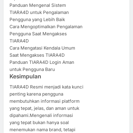
Panduan Mengenal Sistem
TIARA4D untuk Pengalaman
Pengguna yang Lebih Baik
Cara Mengoptimalkan Pengalaman
Pengguna Saat Mengakses
TIARA4D
Cara Mengatasi Kendala Umum
Saat Mengakses TIARA4D
Panduan TIARA4D Login Aman
untuk Pengguna Baru
Kesimpulan
TIARA4D Resmi menjadi kata kunci
penting karena pengguna
membutuhkan informasi platform
yang tepat, jelas, dan aman untuk
dipahami.Mengenali informasi
yang tepat bukan hanya soal
menemukan nama brand, tetapi