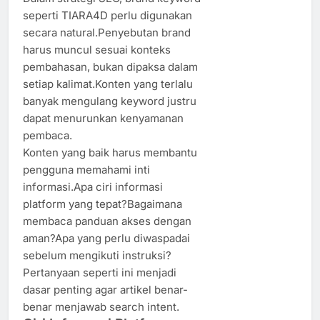
seperti TIARA4D perlu digunakan
secara natural.Penyebutan brand
harus muncul sesuai konteks
pembahasan, bukan dipaksa dalam
setiap kalimat.Konten yang terlalu
banyak mengulang keyword justru
dapat menurunkan kenyamanan
pembaca.
Konten yang baik harus membantu
pengguna memahami inti
informasi.Apa ciri informasi
platform yang tepat?Bagaimana
membaca panduan akses dengan
aman?Apa yang perlu diwaspadai
sebelum mengikuti instruksi?
Pertanyaan seperti ini menjadi
dasar penting agar artikel benar-
benar menjawab search intent.