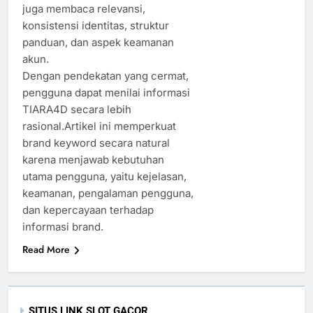
juga membaca relevansi,
konsistensi identitas, struktur
panduan, dan aspek keamanan
akun.
Dengan pendekatan yang cermat,
pengguna dapat menilai informasi
TIARA4D secara lebih
rasional.Artikel ini memperkuat
brand keyword secara natural
karena menjawab kebutuhan
utama pengguna, yaitu kejelasan,
keamanan, pengalaman pengguna,
dan kepercayaan terhadap
informasi brand.
Read More
SITUS LINK SLOT GACOR