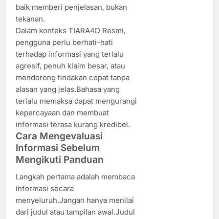
baik memberi penjelasan, bukan
tekanan.
Dalam konteks TIARA4D Resmi,
pengguna perlu berhati-hati
terhadap informasi yang terlalu
agresif, penuh klaim besar, atau
mendorong tindakan cepat tanpa
alasan yang jelas.Bahasa yang
terlalu memaksa dapat mengurangi
kepercayaan dan membuat
informasi terasa kurang kredibel.
Cara Mengevaluasi
Informasi Sebelum
Mengikuti Panduan
Langkah pertama adalah membaca
informasi secara
menyeluruh.Jangan hanya menilai
dari judul atau tampilan awal.Judul