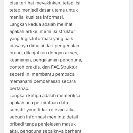
bisa terlihat meyakinkan, tetapi isi
tetap menjadi dasar utama untuk
menilai kualitas informasi.
Langkah kedua adalah melihat
apakah artikel memiliki struktur
yang logis.Informasi yang baik
biasanya dimulai dari pengenalan
brand, dilanjutkan dengan akses,
keamanan, pengalaman pengguna,
contoh praktis, dan FAQ.Struktur
seperti ini membantu pembaca
memahami pembahasan secara
bertahap.
Langkah ketiga adalah memeriksa
apakah ada permintaan data
sensitif yang tidak relevan.Jika
sebuah informasi meminta detail
pribadi tanpa penjelasan masuk
akal, pengguna sebaiknya berhenti