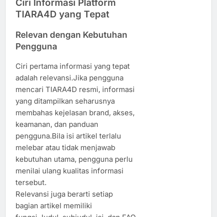
Ciri Informasi Platform
TIARA4D yang Tepat
Relevan dengan Kebutuhan
Pengguna
Ciri pertama informasi yang tepat
adalah relevansi.Jika pengguna
mencari TIARA4D resmi, informasi
yang ditampilkan seharusnya
membahas kejelasan brand, akses,
keamanan, dan panduan
pengguna.Bila isi artikel terlalu
melebar atau tidak menjawab
kebutuhan utama, pengguna perlu
menilai ulang kualitas informasi
tersebut.
Relevansi juga berarti setiap
bagian artikel memiliki