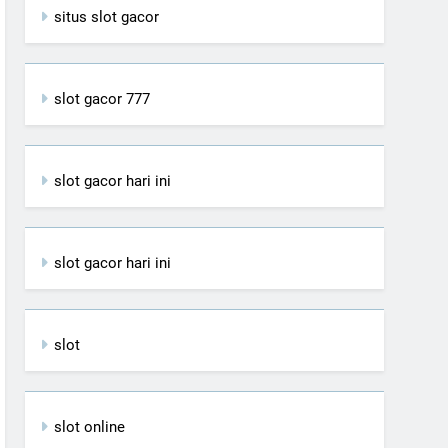
situs slot gacor
slot gacor 777
slot gacor hari ini
slot gacor hari ini
slot
slot online