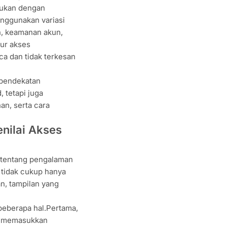
kukan dengan
nggunakan variasi
in, keamanan akun,
lur akses
ca dan tidak terkesan
 pendekatan
, tetapi juga
an, serta cara
nilai Akses
 tentang pengalaman
 tidak cukup hanya
n, tampilan yang
beberapa hal.Pertama,
ri memasukkan