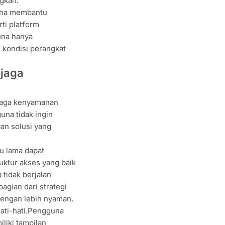
ngkah.
rena membantu
ti platform
una hanya
 kondisi perangkat
njaga
njaga kenyamanan
una tidak ingin
n solusi yang
lu lama dapat
ktur akses yang baik
 tidak berjalan
agian dari strategi
engan lebih nyaman.
hati-hati.Pengguna
liki tampilan