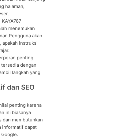
g halaman,
ser.
ri KAYA787
adalah menemukan
anan.Pengguna akan
 apakah instruksi
ajar.
erperan penting
 tersedia dengan
ambil langkah yang
tif dan SEO
nilai penting karena
n ini biasanya
es dan membutuhkan
 informatif dapat
 Google.