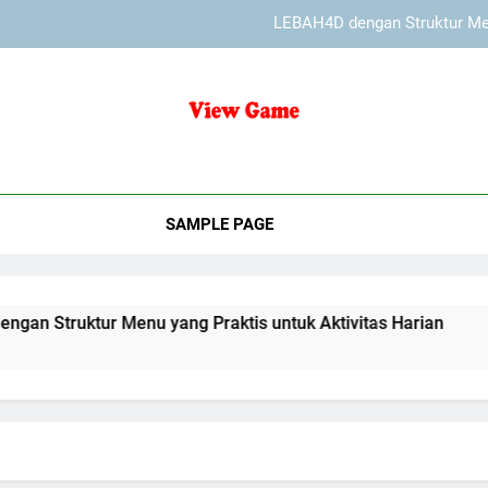
LEBAH4D dengan Struktur Men
KAYA787 dengan Struktur Infor
Cara Memahami Fitur 
ew Game
Panduan Menjelajahi EDWINSLOT m
Ulasan Dan Panduan Lengkap Untuk Game Favorit Anda Di View 
LEBAH4D dengan Struktur Men
SAMPLE PAGE
KAYA787 dengan Struktur Infor
Cara Memahami Fitur 
r Menu yang Praktis untuk Aktivitas Harian
KAYA787 de
3 Weeks Ago