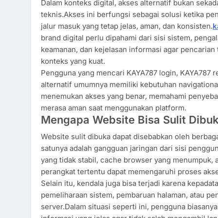
Dalam konteks digital, akses alternatif bukan seka
teknis.Akses ini berfungsi sebagai solusi ketika
jalur masuk yang tetap jelas, aman, dan konsisten.
k
brand digital perlu dipahami dari sisi sistem, pen
keamanan, dan kejelasan informasi agar pencarian t
konteks yang kuat.
Pengguna yang mencari KAYA787 login, KAYA787 r
alternatif umumnya memiliki kebutuhan navigationa
menemukan akses yang benar, memahami penyebab 
merasa aman saat menggunakan platform.
Mengapa Website Bisa Sulit Dibu
Website sulit dibuka dapat disebabkan oleh berbaga
satunya adalah gangguan jaringan dari sisi penggun
yang tidak stabil, cache browser yang menumpuk, 
perangkat tertentu dapat memengaruhi proses akse
Selain itu, kendala juga bisa terjadi karena kepadata
pemeliharaan sistem, pembaruan halaman, atau pen
server.Dalam situasi seperti ini, pengguna biasan