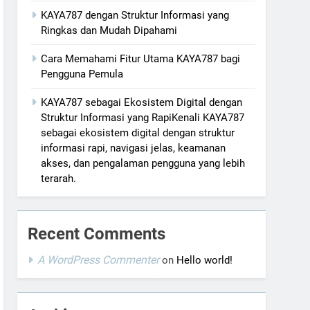
KAYA787 dengan Struktur Informasi yang
Ringkas dan Mudah Dipahami
Cara Memahami Fitur Utama KAYA787 bagi
Pengguna Pemula
KAYA787 sebagai Ekosistem Digital dengan
Struktur Informasi yang RapiKenali KAYA787
sebagai ekosistem digital dengan struktur
informasi rapi, navigasi jelas, keamanan
akses, dan pengalaman pengguna yang lebih
terarah.
Recent Comments
A WordPress Commenter
on
Hello world!