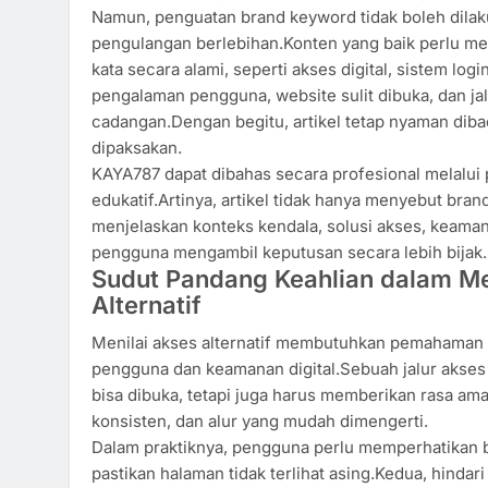
Namun, penguatan brand keyword tidak boleh dila
pengulangan berlebihan.Konten yang baik perlu me
kata secara alami, seperti akses digital, sistem log
pengalaman pengguna, website sulit dibuka, dan ja
cadangan.Dengan begitu, artikel tetap nyaman diba
dipaksakan.
KAYA787 dapat dibahas secara profesional melalui
edukatif.Artinya, artikel tidak hanya menyebut brand
menjelaskan konteks kendala, solusi akses, keaman
pengguna mengambil keputusan secara lebih bijak.
Sudut Pandang Keahlian dalam Me
Alternatif
Menilai akses alternatif membutuhkan pemahaman
pengguna dan keamanan digital.Sebuah jalur akses
bisa dibuka, tetapi juga harus memberikan rasa ama
konsisten, dan alur yang mudah dimengerti.
Dalam praktiknya, pengguna perlu memperhatikan 
pastikan halaman tidak terlihat asing.Kedua, hinda