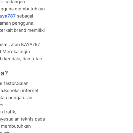
dar cadangan
 pengguna membutuhkan
aya787
sebagai
galaman pengguna,
erkait brand memiliki
esmi, atau KAYA787
l.Mereka ingin
kendala, dan tetap
ka?
i faktor.Salah
a.Koneksi internet
atau pengaturan
s.
n trafik,
yesuaian teknis pada
ya membutuhkan