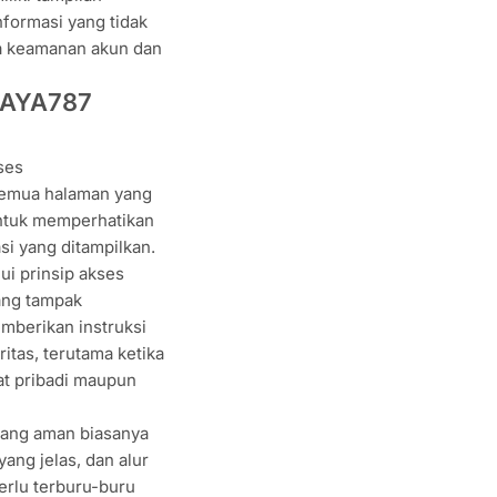
nformasi yang tidak
ga keamanan akun dan
KAYA787
ses
semua halaman yang
 untuk memperhatikan
si yang ditampilkan.
ui prinsip akses
ang tampak
emberikan instruksi
itas, terutama ketika
at pribadi maupun
yang aman biasanya
ang jelas, dan alur
rlu terburu-buru