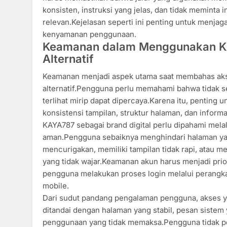
konsisten, instruksi yang jelas, dan tidak meminta i
relevan.Kejelasan seperti ini penting untuk menja
kenyamanan penggunaan.
Keamanan dalam Menggunakan 
Alternatif
Keamanan menjadi aspek utama saat membahas ak
alternatif.Pengguna perlu memahami bahwa tidak 
terlihat mirip dapat dipercaya.Karena itu, penting
konsistensi tampilan, struktur halaman, dan informa
KAYA787 sebagai brand digital perlu dipahami melal
aman.Pengguna sebaiknya menghindari halaman y
mencurigakan, memiliki tampilan tidak rapi, atau m
yang tidak wajar.Keamanan akun harus menjadi prior
pengguna melakukan proses login melalui perangk
mobile.
Dari sudut pandang pengalaman pengguna, akses 
ditandai dengan halaman yang stabil, pesan sistem y
penggunaan yang tidak memaksa.Pengguna tidak pe