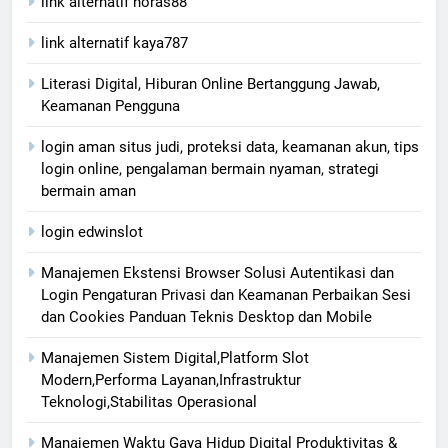
link alternatif horas88
link alternatif kaya787
Literasi Digital, Hiburan Online Bertanggung Jawab,
Keamanan Pengguna
login aman situs judi, proteksi data, keamanan akun, tips
login online, pengalaman bermain nyaman, strategi
bermain aman
login edwinslot
Manajemen Ekstensi Browser Solusi Autentikasi dan
Login Pengaturan Privasi dan Keamanan Perbaikan Sesi
dan Cookies Panduan Teknis Desktop dan Mobile
Manajemen Sistem Digital,Platform Slot
Modern,Performa Layanan,Infrastruktur
Teknologi,Stabilitas Operasional
Manajemen Waktu Gaya Hidup Digital Produktivitas &