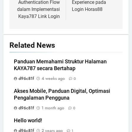
Authentication Flow
Experience pada
dalam Implementasi
Login Horas88
Kaya787 Link Login
Related News
Panduan Memahami Struktur Halaman
KAYA787 secara Bertahap
d96c81f
4 weeks ago
0
Akses Mobile, Panduan Digital, Optimasi
Pengalaman Pengguna
d96c81f
1 month ago
0
Hello world!
d96c81f
2 years ago
1