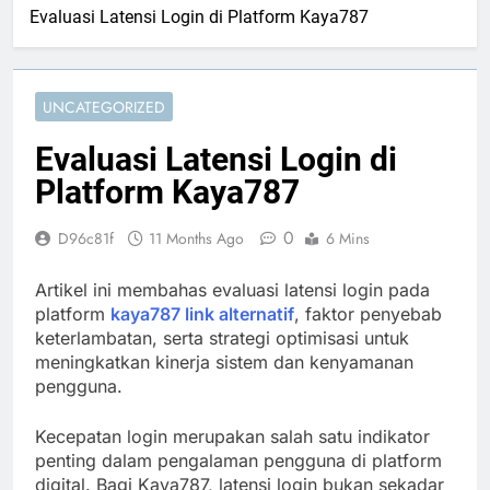
Evaluasi Latensi Login di Platform Kaya787
UNCATEGORIZED
Evaluasi Latensi Login di
Platform Kaya787
0
D96c81f
11 Months Ago
6 Mins
Artikel ini membahas evaluasi latensi login pada
platform
kaya787 link alternatif
, faktor penyebab
keterlambatan, serta strategi optimisasi untuk
meningkatkan kinerja sistem dan kenyamanan
pengguna.
Kecepatan login merupakan salah satu indikator
penting dalam pengalaman pengguna di platform
digital. Bagi Kaya787, latensi login bukan sekadar