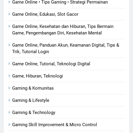
Game Online • Tips Gaming • Strategi Permainan
Game Online, Edukasi, Slot Gacor
Game Online, Kesehatan dan Hiburan, Tips Bermain
Game, Pengembangan Diri, Kesehatan Mental
Game Online, Panduan Akun, Keamanan Digital, Tips &
Trik, Tutorial Login
Game Online, Tutorial, Teknologi Digital
Game, Hiburan, Teknologi
Gaming & Komunitas
Gaming & Lifestyle
Gaming & Technology
Gaming Skill Improvement & Micro Control