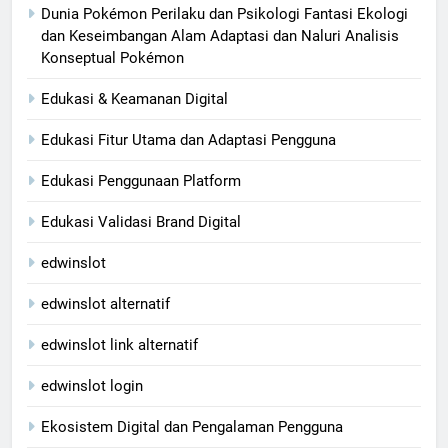
Dunia Pokémon Perilaku dan Psikologi Fantasi Ekologi
dan Keseimbangan Alam Adaptasi dan Naluri Analisis
Konseptual Pokémon
Edukasi & Keamanan Digital
Edukasi Fitur Utama dan Adaptasi Pengguna
Edukasi Penggunaan Platform
Edukasi Validasi Brand Digital
edwinslot
edwinslot alternatif
edwinslot link alternatif
edwinslot login
Ekosistem Digital dan Pengalaman Pengguna