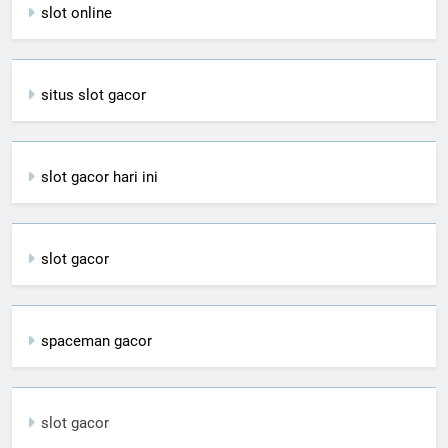
slot online
situs slot gacor
slot gacor hari ini
slot gacor
spaceman gacor
slot gacor