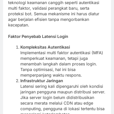
teknologi keamanan canggih seperti autentikasi
multi faktor, validasi perangkat baru, serta
proteksi bot. Semua mekanisme ini harus diatur
agar berjalan efisien tanpa mengorbankan
kecepatan.
Faktor Penyebab Latensi Login
Kompleksitas Autentikasi
Implementasi multi faktor autentikasi (MFA)
memperkuat keamanan, tetapi juga
menambah langkah dalam proses login.
Tanpa optimisasi, hal ini bisa
memperpanjang waktu respons.
Infrastruktur Jaringan
Latensi sering kali dipengaruhi oleh kondisi
jaringan pengguna maupun distribusi server.
Jika server login belum didistribusikan
secara merata melalui CDN atau edge
computing, pengguna di lokasi tertentu bisa