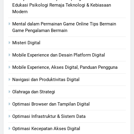
Edukasi Psikologi Remaja Teknologi & Kebiasaan
Modern
Mental dalam Permainan Game Online Tips Bermain
Game Pengalaman Bermain
Misteri Digital
Mobile Experience dan Desain Platform Digital
Mobile Experience, Akses Digital, Panduan Pengguna
Navigasi dan Produktivitas Digital
Olahraga dan Strategi
Optimasi Browser dan Tampilan Digital
Optimasi Infrastruktur & Sistem Data
Optimasi Kecepatan Akses Digital