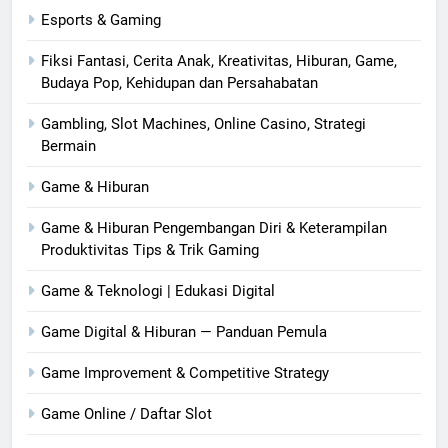
Esports & Gaming
Fiksi Fantasi, Cerita Anak, Kreativitas, Hiburan, Game,
Budaya Pop, Kehidupan dan Persahabatan
Gambling, Slot Machines, Online Casino, Strategi
Bermain
Game & Hiburan
Game & Hiburan Pengembangan Diri & Keterampilan
Produktivitas Tips & Trik Gaming
Game & Teknologi | Edukasi Digital
Game Digital & Hiburan — Panduan Pemula
Game Improvement & Competitive Strategy
Game Online / Daftar Slot