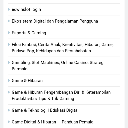
edwinslot login
Ekosistem Digital dan Pengalaman Pengguna
Esports & Gaming
Fiksi Fantasi, Cerita Anak, Kreativitas, Hiburan, Game,
Budaya Pop, Kehidupan dan Persahabatan
Gambling, Slot Machines, Online Casino, Strategi
Bermain
Game & Hiburan
Game & Hiburan Pengembangan Diri & Keterampilan
Produktivitas Tips & Trik Gaming
Game & Teknologi | Edukasi Digital
Game Digital & Hiburan — Panduan Pemula