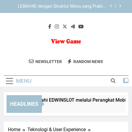
Skip
KAYA787 dengan Struktur Informasi yang Ringkas
to
dan Mudah Dipahami
content
Cara Memahami Fitur Utama KAYA787 bagi
Pengguna Pemula
Panduan Menjelajahi EDWINSLOT melalui
Perangkat Mobile dan Desktop
LEBAH4D dengan Struktur Menu yang Praktis
untuk Aktivitas Harian
View Game
Dapatkan Ulasan Dan Panduan Lengkap
KAYA787 dengan Struktur Informasi yang Ringkas
NEWSLETTER
RANDOM NEWS
dan Mudah Dipahami
Untuk Game Favorit Anda Di View Game.
Cara Memahami Fitur Utama KAYA787 bagi
Temukan Berita Terbaru, Tips, Dan Trik
Pengguna Pemula
MENU
Game Di Sini!
nduan Menjelajahi EDWINSLOT melalui Perangkat Mobile dan 
HEADLINES
eeks Ago
Home
Teknologi & User Experience