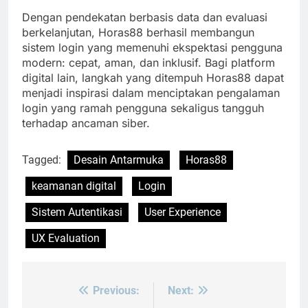
Dengan pendekatan berbasis data dan evaluasi
berkelanjutan, Horas88 berhasil membangun
sistem login yang memenuhi ekspektasi pengguna
modern: cepat, aman, dan inklusif. Bagi platform
digital lain, langkah yang ditempuh Horas88 dapat
menjadi inspirasi dalam menciptakan pengalaman
login yang ramah pengguna sekaligus tangguh
terhadap ancaman siber.
Tagged:
Desain Antarmuka
Horas88
keamanan digital
Login
Sistem Autentikasi
User Experience
UX Evaluation
Previous:
Next:
Post