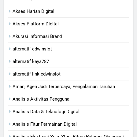
Akses Harian Digital
Akses Platform Digital
Akurasi Informasi Brand
alternatif edwinslot
alternatif kaya787
alternatif link edwinslot
Aman, Agen Judi Terpercaya, Pengalaman Taruhan
Analisis Aktivitas Pengguna
Analisis Data & Teknologi Digital
Analisis Fitur Permainan Digital
Analisis Fluktuasi Spin, Studi Ritme Putaran, Observasi