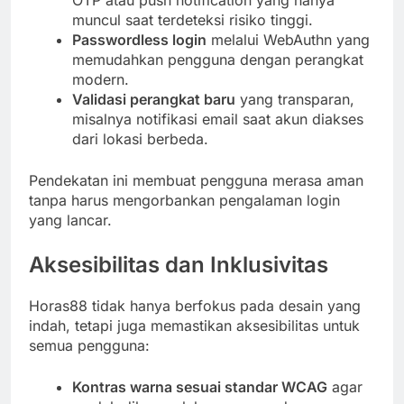
muncul saat terdeteksi risiko tinggi.
Passwordless login
melalui WebAuthn yang
memudahkan pengguna dengan perangkat
modern.
Validasi perangkat baru
yang transparan,
misalnya notifikasi email saat akun diakses
dari lokasi berbeda.
Pendekatan ini membuat pengguna merasa aman
tanpa harus mengorbankan pengalaman login
yang lancar.
Aksesibilitas dan Inklusivitas
Horas88 tidak hanya berfokus pada desain yang
indah, tetapi juga memastikan aksesibilitas untuk
semua pengguna:
Kontras warna sesuai standar WCAG
agar