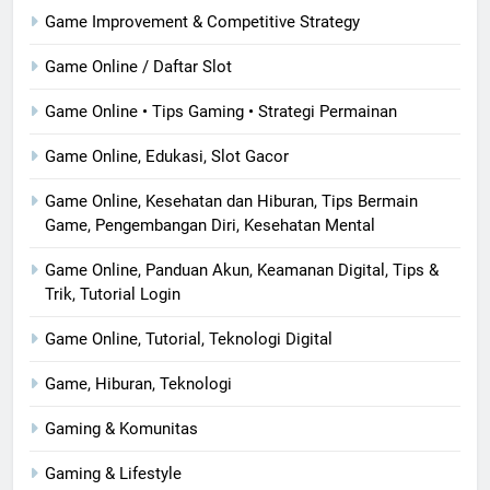
Game Improvement & Competitive Strategy
Game Online / Daftar Slot
Game Online • Tips Gaming • Strategi Permainan
Game Online, Edukasi, Slot Gacor
Game Online, Kesehatan dan Hiburan, Tips Bermain
Game, Pengembangan Diri, Kesehatan Mental
Game Online, Panduan Akun, Keamanan Digital, Tips &
Trik, Tutorial Login
Game Online, Tutorial, Teknologi Digital
Game, Hiburan, Teknologi
Gaming & Komunitas
Gaming & Lifestyle