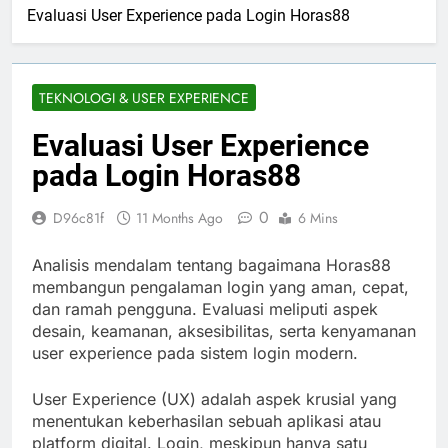
Evaluasi User Experience pada Login Horas88
TEKNOLOGI & USER EXPERIENCE
Evaluasi User Experience
pada Login Horas88
0
D96c81f
11 Months Ago
6 Mins
Analisis mendalam tentang bagaimana Horas88
membangun pengalaman login yang aman, cepat,
dan ramah pengguna. Evaluasi meliputi aspek
desain, keamanan, aksesibilitas, serta kenyamanan
user experience pada sistem login modern.
User Experience (UX) adalah aspek krusial yang
menentukan keberhasilan sebuah aplikasi atau
platform digital. Login, meskipun hanya satu