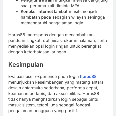
Pengguna awam
mungkin merasa canggung
saat pertama kali diminta MFA.
Koneksi internet lambat
masih menjadi
hambatan pada sebagian wilayah sehingga
memengaruhi pengalaman login.
Horas88 merespons dengan menambahkan
panduan singkat, optimisasi ukuran halaman, serta
menyediakan opsi login ringan untuk perangkat
dengan keterbatasan jaringan.
Kesimpulan
Evaluasi user experience pada login
horas88
menunjukkan keseimbangan yang matang antara
desain antarmuka sederhana, performa cepat,
keamanan berlapis, dan aksesibilitas. Horas88
tidak hanya menghadirkan login sebagai pintu
masuk sistem, tetapi juga sebagai fondasi
pengalaman pengguna yang positif.