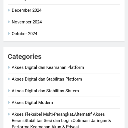
December 2024
November 2024
October 2024
Categories
Akses Digital dan Keamanan Platform
Akses Digital dan Stabilitas Platform
Akses Digital dan Stabilitas Sistem
Akses Digital Modern
Akses Fleksibel Multi-Perangkat,Alternatif Akses
Resmi,Stabilitas Sesi dan Login,Optimasi Jaringan &
Performa,Keamanan Akun & Privasi