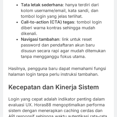
Tata letak sederhana
: hanya terdiri dari
kolom username/email, kata sandi, dan
tombol login yang jelas terlihat.
Call-to-action (CTA) tegas
: tombol login
diberi warna kontras sehingga mudah
dikenali.
Navigasi tambahan
: link untuk reset
password dan pendaftaran akun baru
disusun secara rapi agar mudah ditemukan
tanpa mengganggu fokus utama.
Hasilnya, pengguna baru dapat memahami fungsi
halaman login tanpa perlu instruksi tambahan.
Kecepatan dan Kinerja Sistem
Login yang cepat adalah indikator penting dalam
evaluasi UX. Horas88 mengoptimalkan performa
sistem dengan menerapkan caching cerdas dan
API responsif sehingga waktu autentikasi rata-rata