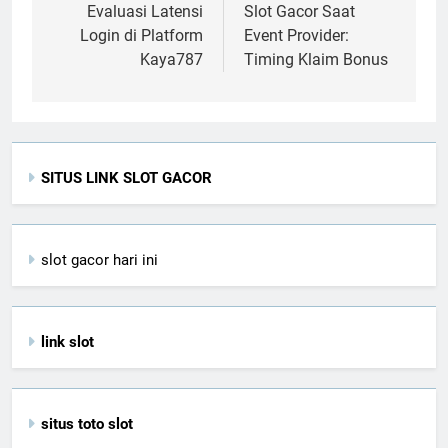
navigation
Evaluasi Latensi
Slot Gacor Saat
Login di Platform
Event Provider:
Kaya787
Timing Klaim Bonus
SITUS LINK SLOT GACOR
slot gacor hari ini
link slot
situs toto slot