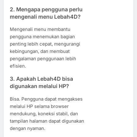
2. Mengapa pengguna perlu
mengenali menu Lebah4D?
Mengenali menu membantu
pengguna menemukan bagian
penting lebih cepat, mengurangi
kebingungan, dan membuat
pengalaman penggunaan lebih
efisien.
3. Apakah Lebah4D bisa
digunakan melalui HP?
Bisa. Pengguna dapat mengakses
melalui HP selama browser
mendukung, koneksi stabil, dan
tampilan halaman dapat digunakan
dengan nyaman.