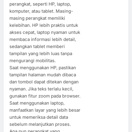
perangkat, seperti HP, laptop,
komputer, atau tablet. Masing-
masing perangkat memiliki
kelebihan. HP lebih praktis untuk
akses cepat, laptop nyaman untuk
membaca informasi lebih detail,
sedangkan tablet memberi
tampilan yang lebih luas tanpa
mengurangi mobilitas.
Saat menggunakan HP, pastikan
tampilan halaman mudah dibaca
dan tombol dapat ditekan dengan
nyaman. Jika teks terlalu kecil,
gunakan fitur zoom pada browser.
Saat menggunakan laptop,
manfaatkan layar yang lebih besar
untuk memeriksa detail data
sebelum melanjutkan proses.
Apa pun perangkat yang