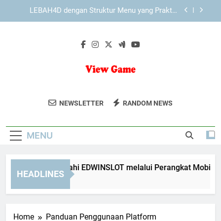
Skip
KAYA787 dengan Struktur Informasi yang Ringkas
to
dan Mudah Dipahami
content
Cara Memahami Fitur Utama KAYA787 bagi
Pengguna Pemula
Panduan Menjelajahi EDWINSLOT melalui
Perangkat Mobile dan Desktop
LEBAH4D dengan Struktur Menu yang Praktis
untuk Aktivitas Harian
View Game
Dapatkan Ulasan Dan Panduan Lengkap
KAYA787 dengan Struktur Informasi yang Ringkas
NEWSLETTER
RANDOM NEWS
dan Mudah Dipahami
Untuk Game Favorit Anda Di View Game.
Cara Memahami Fitur Utama KAYA787 bagi
Temukan Berita Terbaru, Tips, Dan Trik
Pengguna Pemula
MENU
Game Di Sini!
duan Menjelajahi EDWINSLOT melalui Perangkat Mobile dan 
HEADLINES
eeks Ago
Home
Panduan Penggunaan Platform