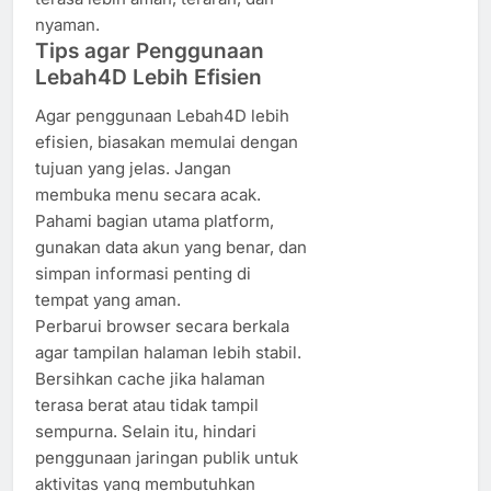
nyaman.
Tips agar Penggunaan
Lebah4D Lebih Efisien
Agar penggunaan Lebah4D lebih
efisien, biasakan memulai dengan
tujuan yang jelas. Jangan
membuka menu secara acak.
Pahami bagian utama platform,
gunakan data akun yang benar, dan
simpan informasi penting di
tempat yang aman.
Perbarui browser secara berkala
agar tampilan halaman lebih stabil.
Bersihkan cache jika halaman
terasa berat atau tidak tampil
sempurna. Selain itu, hindari
penggunaan jaringan publik untuk
aktivitas yang membutuhkan