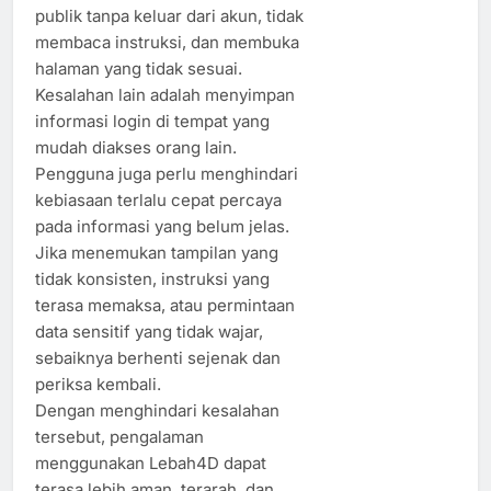
publik tanpa keluar dari akun, tidak
membaca instruksi, dan membuka
halaman yang tidak sesuai.
Kesalahan lain adalah menyimpan
informasi login di tempat yang
mudah diakses orang lain.
Pengguna juga perlu menghindari
kebiasaan terlalu cepat percaya
pada informasi yang belum jelas.
Jika menemukan tampilan yang
tidak konsisten, instruksi yang
terasa memaksa, atau permintaan
data sensitif yang tidak wajar,
sebaiknya berhenti sejenak dan
periksa kembali.
Dengan menghindari kesalahan
tersebut, pengalaman
menggunakan Lebah4D dapat
terasa lebih aman, terarah, dan