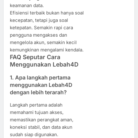
keamanan data.
Efisiensi terbaik bukan hanya soal
kecepatan, tetapi juga soal
ketepatan. Semakin rapi cara
pengguna mengakses dan
mengelola akun, semakin kecil
kemungkinan mengalami kendala.
FAQ Seputar Cara
Menggunakan Lebah4D
1. Apa langkah pertama
menggunakan Lebah4D
dengan lebih terarah?
Langkah pertama adalah
memahami tujuan akses,
memastikan perangkat aman,
koneksi stabil, dan data akun
sudah siap digunakan.