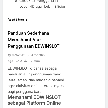
Checklist Penggunaan
Lebah4D agar Lebih Efisien
Read More
Panduan Sederhana
Memahami Alur
Penggunaan EDWINSLOT
d96c81f
3 months
ago
0
17 mins
EDWINSLOT dibahas sebagai
panduan alur penggunaan yang
jelas, aman, dan mudah dipahami
agar aktivitas online terasa nyaman
bagi pengguna baru
Memahami EDWINSLOT
sebagai Platform Online