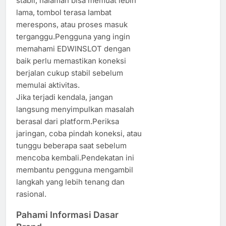
stabil, halaman bisa memuat lebih
lama, tombol terasa lambat
merespons, atau proses masuk
terganggu.Pengguna yang ingin
memahami EDWINSLOT dengan
baik perlu memastikan koneksi
berjalan cukup stabil sebelum
memulai aktivitas.
Jika terjadi kendala, jangan
langsung menyimpulkan masalah
berasal dari platform.Periksa
jaringan, coba pindah koneksi, atau
tunggu beberapa saat sebelum
mencoba kembali.Pendekatan ini
membantu pengguna mengambil
langkah yang lebih tenang dan
rasional.
Pahami Informasi Dasar