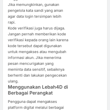
Jika memungkinkan, gunakan
pengelola kata sandi yang aman
agar data login tersimpan lebih
rapi.
Kode verifikasi juga harus dijaga.
Jangan pernah memberikan kode
verifikasi kepada orang lain karena
kode tersebut dapat digunakan
untuk mengakses atau mengubah
informasi akun. Jika menerima
pesan mencurigakan yang
meminta data sensitif, sebaiknya
berhenti dan lakukan pengecekan
ulang.
Menggunakan Lebah4D di
Berbagai Perangkat
Pengguna dapat mengakses
platform digital melalui berbagai