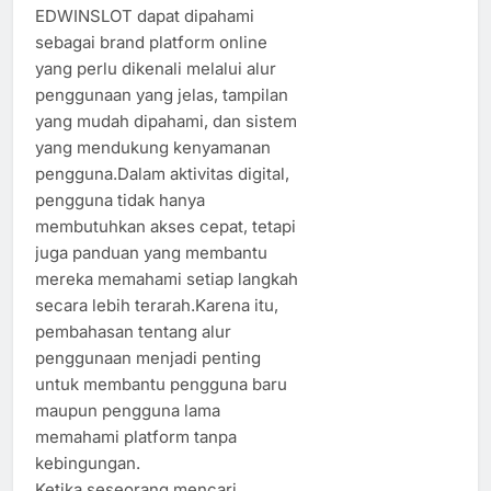
EDWINSLOT dapat dipahami
sebagai brand platform online
yang perlu dikenali melalui alur
penggunaan yang jelas, tampilan
yang mudah dipahami, dan sistem
yang mendukung kenyamanan
pengguna.Dalam aktivitas digital,
pengguna tidak hanya
membutuhkan akses cepat, tetapi
juga panduan yang membantu
mereka memahami setiap langkah
secara lebih terarah.Karena itu,
pembahasan tentang alur
penggunaan menjadi penting
untuk membantu pengguna baru
maupun pengguna lama
memahami platform tanpa
kebingungan.
Ketika seseorang mencari