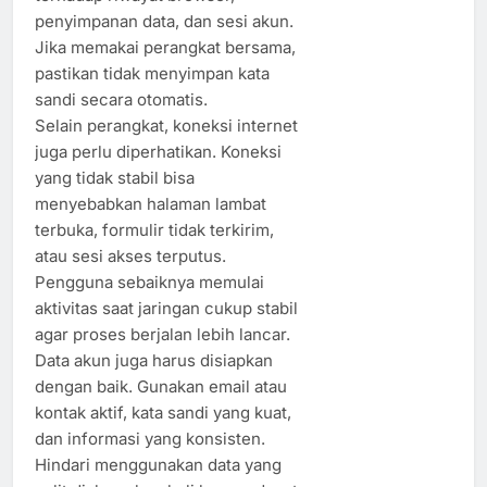
penyimpanan data, dan sesi akun.
Jika memakai perangkat bersama,
pastikan tidak menyimpan kata
sandi secara otomatis.
Selain perangkat, koneksi internet
juga perlu diperhatikan. Koneksi
yang tidak stabil bisa
menyebabkan halaman lambat
terbuka, formulir tidak terkirim,
atau sesi akses terputus.
Pengguna sebaiknya memulai
aktivitas saat jaringan cukup stabil
agar proses berjalan lebih lancar.
Data akun juga harus disiapkan
dengan baik. Gunakan email atau
kontak aktif, kata sandi yang kuat,
dan informasi yang konsisten.
Hindari menggunakan data yang