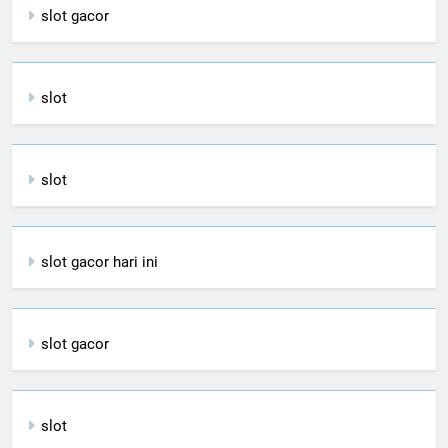
slot gacor
slot
slot
slot gacor hari ini
slot gacor
slot