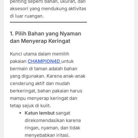
penting seperti bahan, ukuran, dan
aksesori yang mendukung aktivitas
di luar ruangan.
1. Pilih Bahan yang Nyaman
dan Menyerap Keringat
Kunci utama dalam memilih
pakaian
CHAMPION4D
untuk
bermain di taman adalah bahan
yang digunakan. Karena anak-anak
cenderung aktif dan mudah
berkeringat, bahan pakaian harus
mampu menyerap keringat dan
tetap sejuk di kulit.
Katun lembut
sangat
direkomendasikan karena
ringan, nyaman, dan tidak
menyebabkan iritasi.