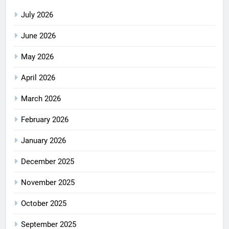
July 2026
June 2026
May 2026
April 2026
March 2026
February 2026
January 2026
December 2025
November 2025
October 2025
September 2025