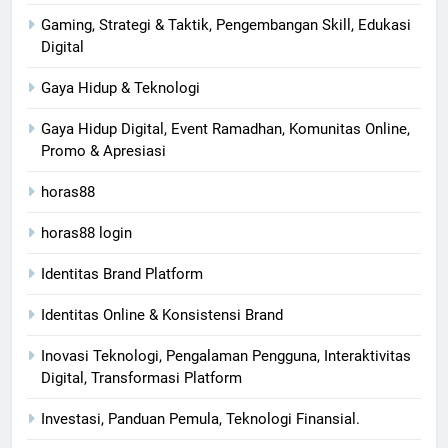
Gaming, Strategi & Taktik, Pengembangan Skill, Edukasi
Digital
Gaya Hidup & Teknologi
Gaya Hidup Digital, Event Ramadhan, Komunitas Online,
Promo & Apresiasi
horas88
horas88 login
Identitas Brand Platform
Identitas Online & Konsistensi Brand
Inovasi Teknologi, Pengalaman Pengguna, Interaktivitas
Digital, Transformasi Platform
Investasi, Panduan Pemula, Teknologi Finansial.