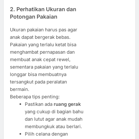
2. Perhatikan Ukuran dan
Potongan Pakaian
Ukuran pakaian harus pas agar
anak dapat bergerak bebas.
Pakaian yang terlalu ketat bisa
menghambat pernapasan dan
membuat anak cepat rewel,
sementara pakaian yang terlalu
longgar bisa membuatnya
tersangkut pada peralatan
bermain.
Beberapa tips penting:
Pastikan ada
ruang gerak
yang cukup di bagian bahu
dan lutut agar anak mudah
membungkuk atau berlari.
Pilih celana dengan