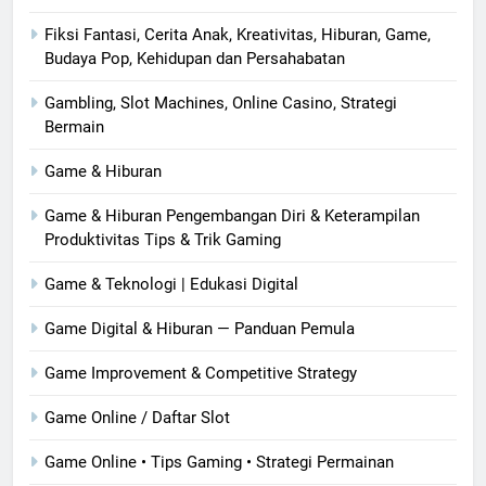
Fiksi Fantasi, Cerita Anak, Kreativitas, Hiburan, Game,
Budaya Pop, Kehidupan dan Persahabatan
Gambling, Slot Machines, Online Casino, Strategi
Bermain
Game & Hiburan
Game & Hiburan Pengembangan Diri & Keterampilan
Produktivitas Tips & Trik Gaming
Game & Teknologi | Edukasi Digital
Game Digital & Hiburan — Panduan Pemula
Game Improvement & Competitive Strategy
Game Online / Daftar Slot
Game Online • Tips Gaming • Strategi Permainan