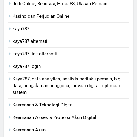
Judi Online, Reputasi, Horas88, Ulasan Pemain
Kasino dan Perjudian Online
kaya787
kaya787 alternati
kaya787 link alternatif
kaya787 login
Kaya787, data analytics, analisis perilaku pemain, big
data, pengalaman pengguna, inovasi digital, optimasi
sistem
Keamanan & Teknologi Digital
Keamanan Akses & Proteksi Akun Digital
Keamanan Akun