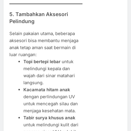
5. Tambahkan Aksesori
Pelindung
Selain pakaian utama, beberapa
aksesori bisa membantu menjaga
anak tetap aman saat bermain di
luar ruangan:
Topi bertepi lebar
untuk
melindungi kepala dan
wajah dari sinar matahari
langsung.
Kacamata hitam anak
dengan perlindungan UV
untuk mencegah silau dan
menjaga kesehatan mata.
Tabir surya khusus anak
untuk melindungi kulit dari