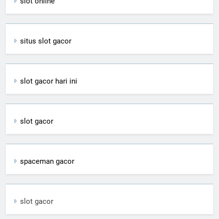
slot online
situs slot gacor
slot gacor hari ini
slot gacor
spaceman gacor
slot gacor