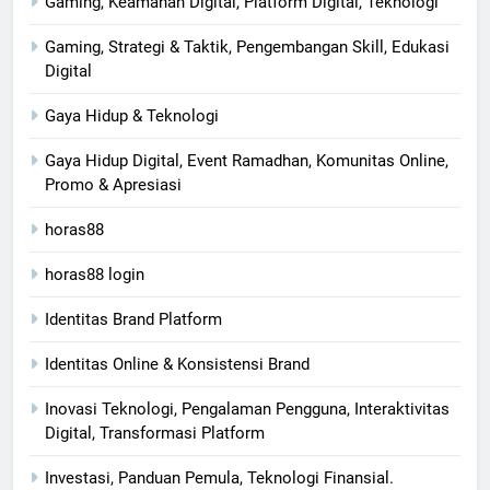
Gaming, Keamanan Digital, Platform Digital, Teknologi
Gaming, Strategi & Taktik, Pengembangan Skill, Edukasi
Digital
Gaya Hidup & Teknologi
Gaya Hidup Digital, Event Ramadhan, Komunitas Online,
Promo & Apresiasi
horas88
horas88 login
Identitas Brand Platform
Identitas Online & Konsistensi Brand
Inovasi Teknologi, Pengalaman Pengguna, Interaktivitas
Digital, Transformasi Platform
Investasi, Panduan Pemula, Teknologi Finansial.