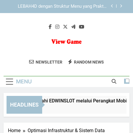
Skip
KAYA787 dengan Struktur Informasi yang Ringkas
to
dan Mudah Dipahami
content
Cara Memahami Fitur Utama KAYA787 bagi
Pengguna Pemula
Panduan Menjelajahi EDWINSLOT melalui
Perangkat Mobile dan Desktop
LEBAH4D dengan Struktur Menu yang Praktis
untuk Aktivitas Harian
View Game
Dapatkan Ulasan Dan Panduan Lengkap
KAYA787 dengan Struktur Informasi yang Ringkas
NEWSLETTER
RANDOM NEWS
dan Mudah Dipahami
Untuk Game Favorit Anda Di View Game.
Cara Memahami Fitur Utama KAYA787 bagi
Temukan Berita Terbaru, Tips, Dan Trik
Pengguna Pemula
MENU
Game Di Sini!
nduan Menjelajahi EDWINSLOT melalui Perangkat Mobile dan
HEADLINES
eeks Ago
Home
Optimasi Infrastruktur & Sistem Data