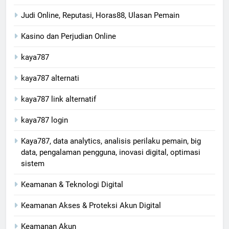
Judi Online, Reputasi, Horas88, Ulasan Pemain
Kasino dan Perjudian Online
kaya787
kaya787 alternati
kaya787 link alternatif
kaya787 login
Kaya787, data analytics, analisis perilaku pemain, big
data, pengalaman pengguna, inovasi digital, optimasi
sistem
Keamanan & Teknologi Digital
Keamanan Akses & Proteksi Akun Digital
Keamanan Akun