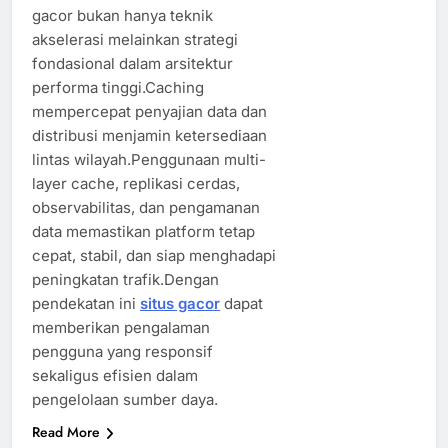
gacor bukan hanya teknik
akselerasi melainkan strategi
fondasional dalam arsitektur
performa tinggi.Caching
mempercepat penyajian data dan
distribusi menjamin ketersediaan
lintas wilayah.Penggunaan multi-
layer cache, replikasi cerdas,
observabilitas, dan pengamanan
data memastikan platform tetap
cepat, stabil, dan siap menghadapi
peningkatan trafik.Dengan
pendekatan ini
situs gacor
dapat
memberikan pengalaman
pengguna yang responsif
sekaligus efisien dalam
pengelolaan sumber daya.
Read More