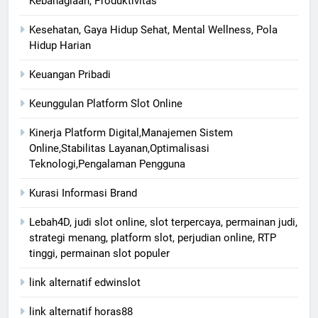
Kebahagiaan, Produktivitas
Kesehatan, Gaya Hidup Sehat, Mental Wellness, Pola
Hidup Harian
Keuangan Pribadi
Keunggulan Platform Slot Online
Kinerja Platform Digital,Manajemen Sistem
Online,Stabilitas Layanan,Optimalisasi
Teknologi,Pengalaman Pengguna
Kurasi Informasi Brand
Lebah4D, judi slot online, slot terpercaya, permainan judi,
strategi menang, platform slot, perjudian online, RTP
tinggi, permainan slot populer
link alternatif edwinslot
link alternatif horas88