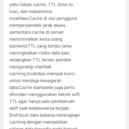
yaitu lokasi cache, TTL (time to
live), dan mekanisme
invalidasi.Cache di sisi pengguna
memperpendek jarak akses
sementara cache di server
meminimalkan kerja ulang
backend.TTL yang terlalu lama
meningkatkan risiko data basi
sedangkan TTL terlalu pendek
mengurangi manfaat
caching.Invalidasi menjadi kunci
untuk menjaga kesegaran
data.Cache stampede juga perlu
dihindari menggunakan teknik soft
TTL agar hanya satu pembaruan
aktif saat kedaluwarsa terjadi.
Distribusi data bekerja melengkapi
caching dengan memastikan
salinan data tersedia pada banyak