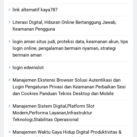
link alternatif kaya787
Literasi Digital, Hiburan Online Bertanggung Jawab,
Keamanan Pengguna
login aman situs judi, proteksi data, keamanan akun, tips
login online, pengalaman bermain nyaman, strategi
bermain aman
login edwinslot
Manajemen Ekstensi Browser Solusi Autentikasi dan
Login Pengaturan Privasi dan Keamanan Perbaikan Sesi
dan Cookies Panduan Teknis Desktop dan Mobile
Manajemen Sistem Digital,Platform Slot
Modern,Performa Layanan,Infrastruktur
Teknologi,Stabilitas Operasional
Manajemen Waktu Gaya Hidup Digital Produktivitas &