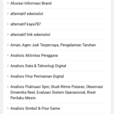
Akurasi Informasi Brand
alternatif edwinslot
alternatif kaya787
alternatif link edwinslot
Aman, Agen Judi Terpercaya, Pengalaman Taruhan
Analisis Aktivitas Pengguna
Analisis Data & Teknologi Digital
Analisis Fitur Permainan Digital
Analisis Fluktuasi Spin, Studi Ritme Putaran, Observasi
Dinamika Reel, Evaluasi Sistem Operasional, Riset
Perilaku Mesin
Analisis Simbol & Fitur Game