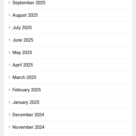
September 2025
August 2025
July 2025
June 2025
May 2025
April 2025
March 2025
February 2025
January 2025
December 2024
November 2024