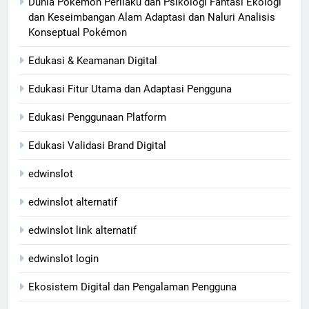
Dunia Pokémon Perilaku dan Psikologi Fantasi Ekologi
dan Keseimbangan Alam Adaptasi dan Naluri Analisis
Konseptual Pokémon
Edukasi & Keamanan Digital
Edukasi Fitur Utama dan Adaptasi Pengguna
Edukasi Penggunaan Platform
Edukasi Validasi Brand Digital
edwinslot
edwinslot alternatif
edwinslot link alternatif
edwinslot login
Ekosistem Digital dan Pengalaman Pengguna