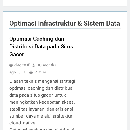
Optimasi Infrastruktur & Sistem Data
Optimasi Caching dan
Distribusi Data pada Situs
Gacor
d96c81f
10 months
ago
0
7 mins
Ulasan teknis mengenai strategi
optimasi caching dan distribusi
data pada situs gacor untuk
meningkatkan kecepatan akses,
stabilitas layanan, dan efisiensi
sumber daya melalui arsitektur
cloud-native.
Optimasi caching dan distribusi