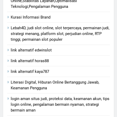
Online,Stabilitas Layanan,Optimalisasi
Teknologi,Pengalaman Pengguna
Kurasi Informasi Brand
Lebah4D, judi slot online, slot terpercaya, permainan judi,
strategi menang, platform slot, perjudian online, RTP
tinggi, permainan slot populer
link alternatif edwinslot
link alternatif horas88
link alternatif kaya787
Literasi Digital, Hiburan Online Bertanggung Jawab,
Keamanan Pengguna
login aman situs judi, proteksi data, keamanan akun, tips
login online, pengalaman bermain nyaman, strategi
bermain aman