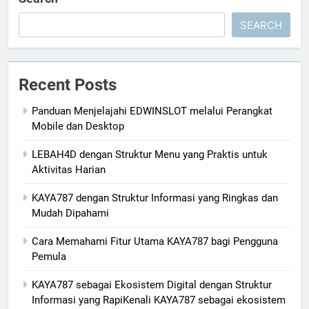
SEARCH
Recent Posts
Panduan Menjelajahi EDWINSLOT melalui Perangkat
Mobile dan Desktop
LEBAH4D dengan Struktur Menu yang Praktis untuk
Aktivitas Harian
KAYA787 dengan Struktur Informasi yang Ringkas dan
Mudah Dipahami
Cara Memahami Fitur Utama KAYA787 bagi Pengguna
Pemula
KAYA787 sebagai Ekosistem Digital dengan Struktur
Informasi yang RapiKenali KAYA787 sebagai ekosistem