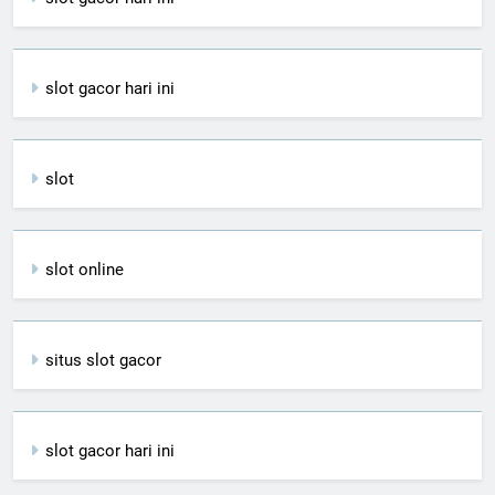
slot gacor hari ini
slot
slot online
situs slot gacor
slot gacor hari ini