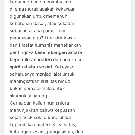
konsumerisme menimbulkan
dilema moral: apakah kekayaan
digunakan untuk memenuhi
kebutuhan dasar, atau sekadar
sebagai sarana pamer dan
pemuasan ego? Literatur klasik
dan filsafat humanis menekankan
pentingnya
keseimbangan antara
kepemilikan materi dan nilai-nilai
spiritual atau sosial
. Kekayaan
seharusnya menjadi alat untuk
meningkatkan kualitas hidup,
bukan semata-mata untuk
akumulasi barang.
Cerita dan kajian humaniora
menunjukkan bahwa kepuasan
sejati tidak selalu berasal dari
kepemilikan materi. Kreativitas,
hubungan sosial, pengalaman, dan