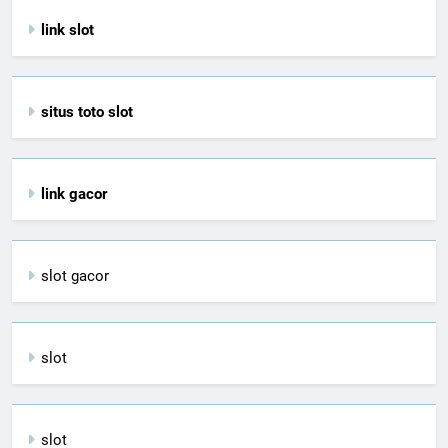
link slot
situs toto slot
link gacor
slot gacor
slot
slot