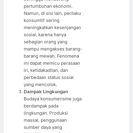
pertumbuhan ekonomi.
Namun, di sisi lain, perilaku
konsumtif sering
meningkatkan kesenjangan
sosial, karena hanya
sebagian orang yang
mampu mengakses barang-
barang mewah. Fenomena
ini dapat memicu perasaan
iri, ketidakadilan, dan
perbedaan status sosial
yang mencolok.
Dampak Lingkungan
Budaya konsumerisme juga
berdampak pada
lingkungan. Produksi
massal, penggunaan
sumber daya yang