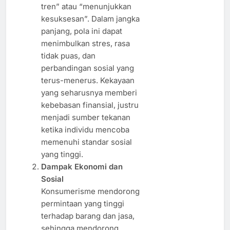
tren” atau “menunjukkan
kesuksesan”. Dalam jangka
panjang, pola ini dapat
menimbulkan stres, rasa
tidak puas, dan
perbandingan sosial yang
terus-menerus. Kekayaan
yang seharusnya memberi
kebebasan finansial, justru
menjadi sumber tekanan
ketika individu mencoba
memenuhi standar sosial
yang tinggi.
Dampak Ekonomi dan
Sosial
Konsumerisme mendorong
permintaan yang tinggi
terhadap barang dan jasa,
sehingga mendorong