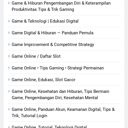
Game & Hiburan Pengembangan Diri & Keterampilan
Produktivitas Tips & Trik Gaming
Game & Teknologi | Edukasi Digital
Game Digital & Hiburan — Panduan Pemula
Game Improvement & Competitive Strategy
Game Online / Daftar Slot
Game Online • Tips Gaming • Strategi Permainan
Game Online, Edukasi, Slot Gacor
Game Online, Kesehatan dan Hiburan, Tips Bermain
Game, Pengembangan Diri, Kesehatan Mental
Game Online, Panduan Akun, Keamanan Digital, Tips &
Trik, Tutorial Login
Game Online, Tutorial, Teknologi Digital