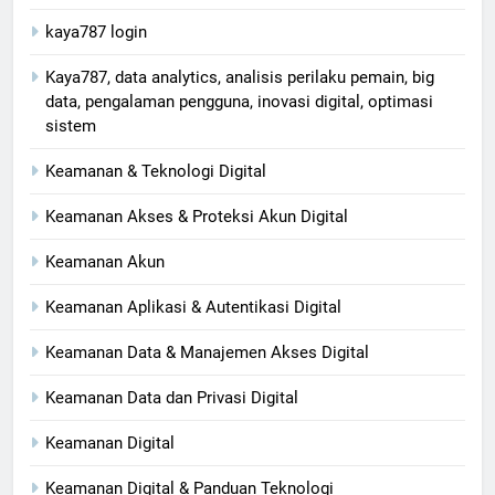
kaya787 login
Kaya787, data analytics, analisis perilaku pemain, big
data, pengalaman pengguna, inovasi digital, optimasi
sistem
Keamanan & Teknologi Digital
Keamanan Akses & Proteksi Akun Digital
Keamanan Akun
Keamanan Aplikasi & Autentikasi Digital
Keamanan Data & Manajemen Akses Digital
Keamanan Data dan Privasi Digital
Keamanan Digital
Keamanan Digital & Panduan Teknologi