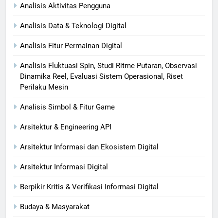
Analisis Aktivitas Pengguna
Analisis Data & Teknologi Digital
Analisis Fitur Permainan Digital
Analisis Fluktuasi Spin, Studi Ritme Putaran, Observasi
Dinamika Reel, Evaluasi Sistem Operasional, Riset
Perilaku Mesin
Analisis Simbol & Fitur Game
Arsitektur & Engineering API
Arsitektur Informasi dan Ekosistem Digital
Arsitektur Informasi Digital
Berpikir Kritis & Verifikasi Informasi Digital
Budaya & Masyarakat