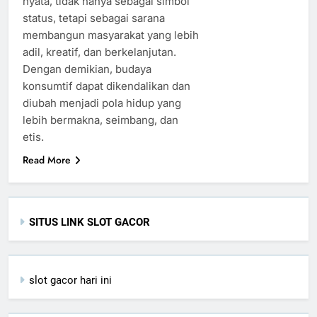
nyata, tidak hanya sebagai simbol
status, tetapi sebagai sarana
membangun masyarakat yang lebih
adil, kreatif, dan berkelanjutan.
Dengan demikian, budaya
konsumtif dapat dikendalikan dan
diubah menjadi pola hidup yang
lebih bermakna, seimbang, dan
etis.
Read More
SITUS LINK SLOT GACOR
slot gacor hari ini