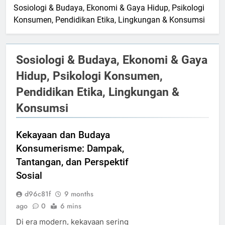
Sosiologi & Budaya, Ekonomi & Gaya Hidup, Psikologi
Konsumen, Pendidikan Etika, Lingkungan & Konsumsi
Sosiologi & Budaya, Ekonomi & Gaya
Hidup, Psikologi Konsumen,
Pendidikan Etika, Lingkungan &
Konsumsi
Kekayaan dan Budaya
Konsumerisme: Dampak,
Tantangan, dan Perspektif
Sosial
d96c81f
9 months
ago
0
6 mins
Di era modern, kekayaan sering