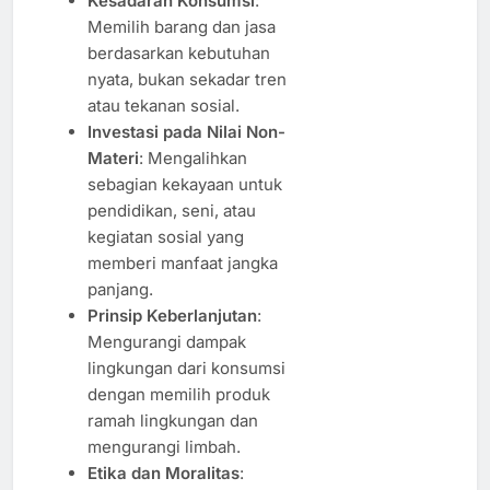
Kesadaran Konsumsi
:
Memilih barang dan jasa
berdasarkan kebutuhan
nyata, bukan sekadar tren
atau tekanan sosial.
Investasi pada Nilai Non-
Materi
: Mengalihkan
sebagian kekayaan untuk
pendidikan, seni, atau
kegiatan sosial yang
memberi manfaat jangka
panjang.
Prinsip Keberlanjutan
:
Mengurangi dampak
lingkungan dari konsumsi
dengan memilih produk
ramah lingkungan dan
mengurangi limbah.
Etika dan Moralitas
: