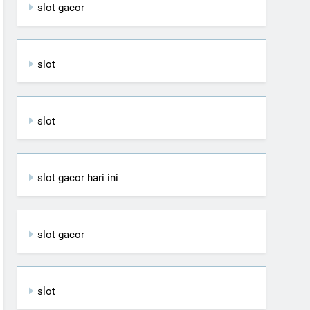
slot gacor
slot
slot
slot gacor hari ini
slot gacor
slot