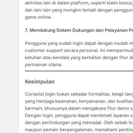
aktivitas lain di dalam platform, seperti klaim bonu
dan lain-lain yang mungkin terkait dengan penggun
game online.
7. Mendukung Sistem Dukungan dan Pelayanan P
Pengguna yang sudah login dapat dengan mudah 
customer support secara personal. Ini mempermu
keluhan atau kendala yang berkaitan dengan fitur
permainan utama.
Kesimpulan
Corlaslot login bukan sekadar formalitas, tetapi la
yang menjaga keamanan, kenyamanan, dan kualita
bermain, khususnya dalam mengakses fitur demo sl
Dengan login, pengguna dapat menikmati layanan 
dengan perlindungan yang memadai. Oleh sebab itu
maupun pemain berpengalaman, memahami penting