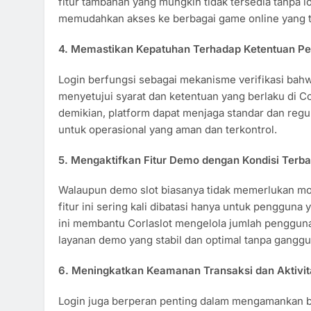
fitur tambahan yang mungkin tidak tersedia tanpa log
memudahkan akses ke berbagai game online yang te
4. Memastikan Kepatuhan Terhadap Ketentuan P
Login berfungsi sebagai mekanisme verifikasi ba
menyetujui syarat dan ketentuan yang berlaku di C
demikian, platform dapat menjaga standar dan regu
untuk operasional yang aman dan terkontrol.
5. Mengaktifkan Fitur Demo dengan Kondisi Terba
Walaupun demo slot biasanya tidak memerlukan mod
fitur ini sering kali dibatasi hanya untuk pengguna 
ini membantu Corlaslot mengelola jumlah penggu
layanan demo yang stabil dan optimal tanpa ganggu
6. Meningkatkan Keamanan Transaksi dan Aktivit
Login juga berperan penting dalam mengamankan b