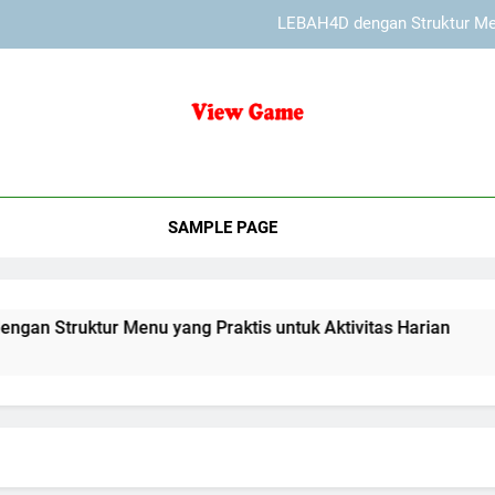
LEBAH4D dengan Struktur Men
KAYA787 dengan Struktur Infor
Cara Memahami Fitur 
ew Game
Panduan Menjelajahi EDWINSLOT m
Ulasan Dan Panduan Lengkap Untuk Game Favorit Anda Di View 
LEBAH4D dengan Struktur Men
SAMPLE PAGE
KAYA787 dengan Struktur Infor
Cara Memahami Fitur 
r Menu yang Praktis untuk Aktivitas Harian
KAYA787 de
3 Weeks Ago