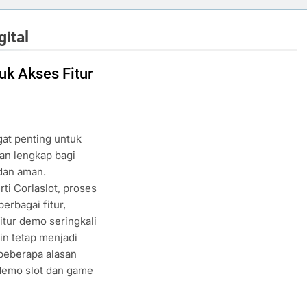
gital
uk Akses Fitur
at penting untuk
an lengkap bagi
dan aman.
ti Corlaslot, proses
rbagai fitur,
itur demo seringkali
in tetap menjadi
 beberapa alasan
 demo slot dan game