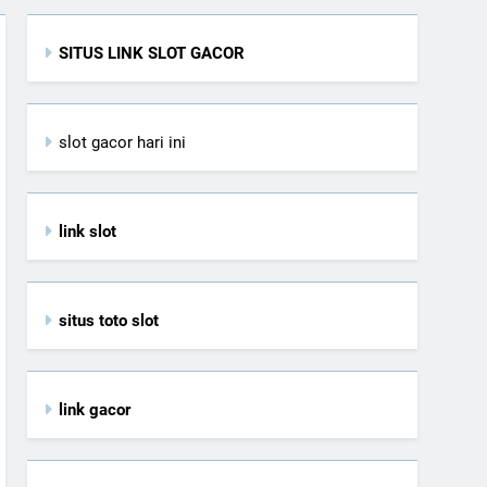
SITUS LINK SLOT GACOR
slot gacor hari ini
link slot
situs toto slot
link gacor