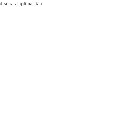
ot secara optimal dan