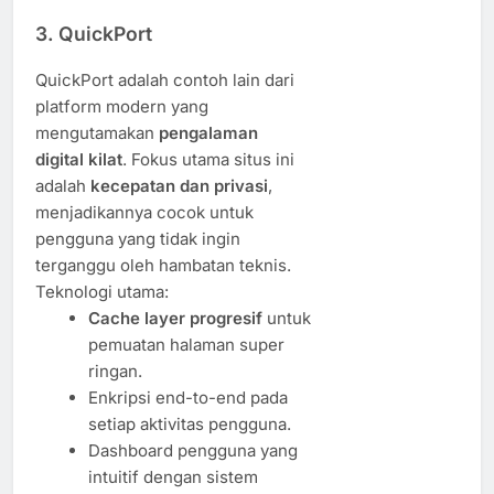
3.
QuickPort
QuickPort adalah contoh lain dari
platform modern yang
mengutamakan
pengalaman
digital kilat
. Fokus utama situs ini
adalah
kecepatan dan privasi
,
menjadikannya cocok untuk
pengguna yang tidak ingin
terganggu oleh hambatan teknis.
Teknologi utama:
Cache layer progresif
untuk
pemuatan halaman super
ringan.
Enkripsi end-to-end pada
setiap aktivitas pengguna.
Dashboard pengguna yang
intuitif dengan sistem