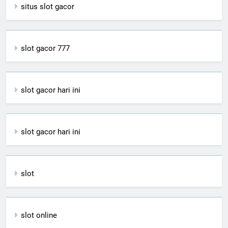
situs slot gacor
slot gacor 777
slot gacor hari ini
slot gacor hari ini
slot
slot online