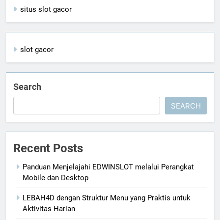
situs slot gacor
slot gacor
Search
SEARCH
Recent Posts
Panduan Menjelajahi EDWINSLOT melalui Perangkat
Mobile dan Desktop
LEBAH4D dengan Struktur Menu yang Praktis untuk
Aktivitas Harian