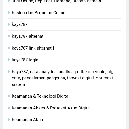
Judi Online, Reputasi, Horas88, Ulasan Pemain
Kasino dan Perjudian Online
kaya787
kaya787 alternati
kaya787 link alternatif
kaya787 login
Kaya787, data analytics, analisis perilaku pemain, big
data, pengalaman pengguna, inovasi digital, optimasi
sistem
Keamanan & Teknologi Digital
Keamanan Akses & Proteksi Akun Digital
Keamanan Akun