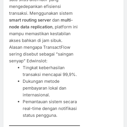
mengedepankan efisiensi
transaksi. Menggunakan sistem
smart routing server
dan
multi-
node data replication
, platform ini
mampu memastikan kestabilan
akses bahkan di jam sibuk.
Alasan mengapa TransactFlow
sering disebut sebagai “saingan
senyap” Edwinslot:
Tingkat keberhasilan
transaksi mencapai 99,9%.
Dukungan metode
pembayaran lokal dan
internasional.
Pemantauan sistem secara
real-time dengan notifikasi
status pengguna.