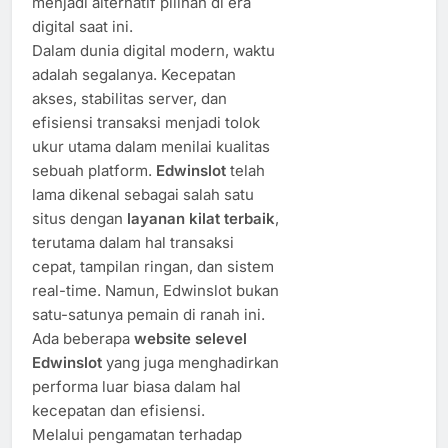
menjadi alternatif pilihan di era
digital saat ini.
Dalam dunia digital modern, waktu
adalah segalanya. Kecepatan
akses, stabilitas server, dan
efisiensi transaksi menjadi tolok
ukur utama dalam menilai kualitas
sebuah platform.
Edwinslot
telah
lama dikenal sebagai salah satu
situs dengan
layanan kilat terbaik
,
terutama dalam hal transaksi
cepat, tampilan ringan, dan sistem
real-time. Namun, Edwinslot bukan
satu-satunya pemain di ranah ini.
Ada beberapa
website selevel
Edwinslot
yang juga menghadirkan
performa luar biasa dalam hal
kecepatan dan efisiensi.
Melalui pengamatan terhadap