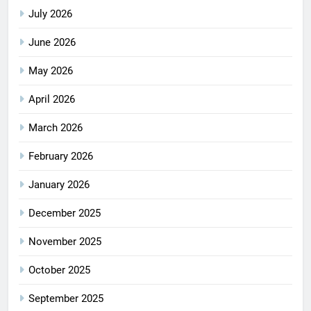
July 2026
June 2026
May 2026
April 2026
March 2026
February 2026
January 2026
December 2025
November 2025
October 2025
September 2025