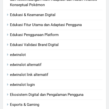
Konseptual Pokémon
Edukasi & Keamanan Digital
Edukasi Fitur Utama dan Adaptasi Pengguna
Edukasi Penggunaan Platform
Edukasi Validasi Brand Digital
edwinslot
edwinslot alternatif
edwinslot link alternatif
edwinslot login
Ekosistem Digital dan Pengalaman Pengguna
Esports & Gaming