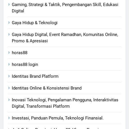
Gaming, Strategi & Taktik, Pengembangan Skill, Edukasi
Digital
Gaya Hidup & Teknologi
Gaya Hidup Digital, Event Ramadhan, Komunitas Online,
Promo & Apresiasi
horas88
horas88 login
Identitas Brand Platform
Identitas Online & Konsistensi Brand
Inovasi Teknologi, Pengalaman Pengguna, Interaktivitas
Digital, Transformasi Platform
Investasi, Panduan Pemula, Teknologi Finansial.