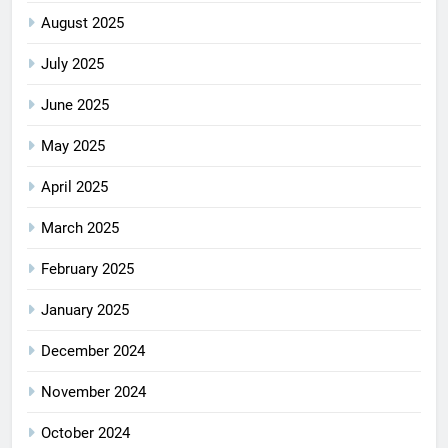
August 2025
July 2025
June 2025
May 2025
April 2025
March 2025
February 2025
January 2025
December 2024
November 2024
October 2024