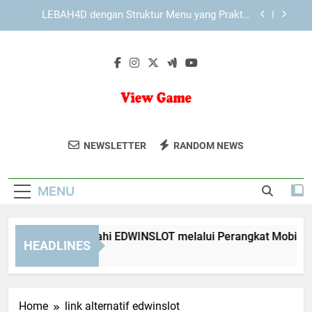
Skip
KAYA787 dengan Struktur Informasi yang Ringkas
to
dan Mudah Dipahami
content
Cara Memahami Fitur Utama KAYA787 bagi
Pengguna Pemula
Panduan Menjelajahi EDWINSLOT melalui
Perangkat Mobile dan Desktop
LEBAH4D dengan Struktur Menu yang Praktis
untuk Aktivitas Harian
View Game
Dapatkan Ulasan Dan Panduan Lengkap
KAYA787 dengan Struktur Informasi yang Ringkas
NEWSLETTER
RANDOM NEWS
dan Mudah Dipahami
Untuk Game Favorit Anda Di View Game.
Cara Memahami Fitur Utama KAYA787 bagi
Temukan Berita Terbaru, Tips, Dan Trik
Pengguna Pemula
MENU
Game Di Sini!
nduan Menjelajahi EDWINSLOT melalui Perangkat Mobile dan 
HEADLINES
eeks Ago
Home
link alternatif edwinslot