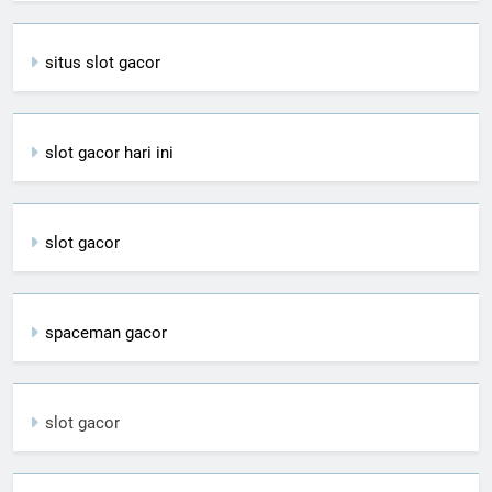
situs slot gacor
slot gacor hari ini
slot gacor
spaceman gacor
slot gacor