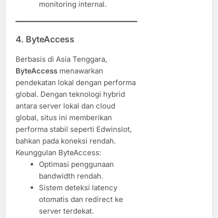
monitoring internal.
4.
ByteAccess
Berbasis di Asia Tenggara,
ByteAccess
menawarkan
pendekatan lokal dengan performa
global. Dengan teknologi hybrid
antara server lokal dan cloud
global, situs ini memberikan
performa stabil seperti Edwinslot,
bahkan pada koneksi rendah.
Keunggulan ByteAccess:
Optimasi penggunaan
bandwidth rendah.
Sistem deteksi latency
otomatis dan redirect ke
server terdekat.