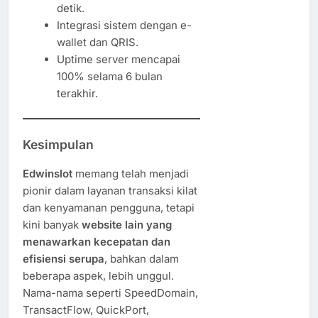
detik.
Integrasi sistem dengan e-
wallet dan QRIS.
Uptime server mencapai
100% selama 6 bulan
terakhir.
Kesimpulan
Edwinslot
memang telah menjadi
pionir dalam layanan transaksi kilat
dan kenyamanan pengguna, tetapi
kini banyak
website lain yang
menawarkan kecepatan dan
efisiensi serupa
, bahkan dalam
beberapa aspek, lebih unggul.
Nama-nama seperti SpeedDomain,
TransactFlow, QuickPort,