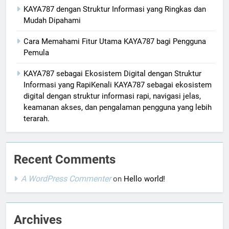
KAYA787 dengan Struktur Informasi yang Ringkas dan
Mudah Dipahami
Cara Memahami Fitur Utama KAYA787 bagi Pengguna
Pemula
KAYA787 sebagai Ekosistem Digital dengan Struktur
Informasi yang RapiKenali KAYA787 sebagai ekosistem
digital dengan struktur informasi rapi, navigasi jelas,
keamanan akses, dan pengalaman pengguna yang lebih
terarah.
Recent Comments
A WordPress Commenter
on
Hello world!
Archives