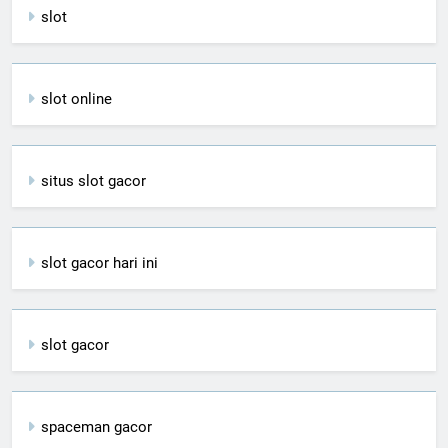
slot
slot online
situs slot gacor
slot gacor hari ini
slot gacor
spaceman gacor