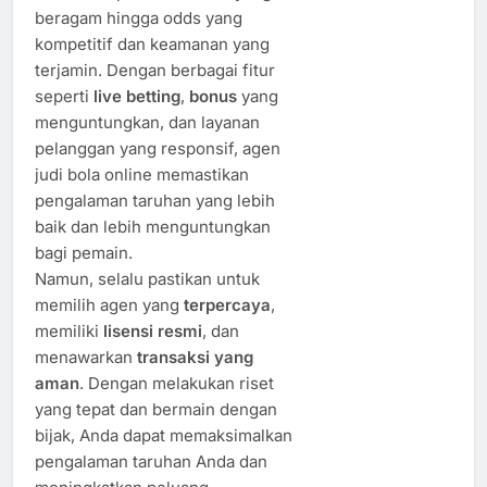
beragam hingga odds yang
kompetitif dan keamanan yang
terjamin. Dengan berbagai fitur
seperti
live betting
,
bonus
yang
menguntungkan, dan layanan
pelanggan yang responsif, agen
judi bola online memastikan
pengalaman taruhan yang lebih
baik dan lebih menguntungkan
bagi pemain.
Namun, selalu pastikan untuk
memilih agen yang
terpercaya
,
memiliki
lisensi resmi
, dan
menawarkan
transaksi yang
aman
. Dengan melakukan riset
yang tepat dan bermain dengan
bijak, Anda dapat memaksimalkan
pengalaman taruhan Anda dan