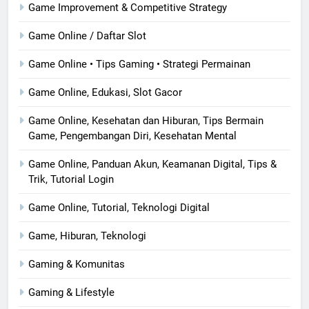
Game Improvement & Competitive Strategy
Game Online / Daftar Slot
Game Online • Tips Gaming • Strategi Permainan
Game Online, Edukasi, Slot Gacor
Game Online, Kesehatan dan Hiburan, Tips Bermain
Game, Pengembangan Diri, Kesehatan Mental
Game Online, Panduan Akun, Keamanan Digital, Tips &
Trik, Tutorial Login
Game Online, Tutorial, Teknologi Digital
Game, Hiburan, Teknologi
Gaming & Komunitas
Gaming & Lifestyle