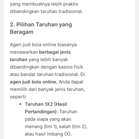
yang membuatnya lebih praktis
dibandingkan taruhan tradisional.
2.
Pilihan Taruhan yang
Beragam
Agen judi bola online biasanya
menawarkan
berbagai jenis
taruhan
yang lebih banyak
dibandingkan dengan kasino fisik
atau bandar taruhan tradisional. Di
agen judi bola online
, Anda dapat
memilih dari banyak jenis taruhan,
seperti:
Taruhan 1X2 (Hasil
Pertandingan)
: Taruhan
pada siapa yang akan
menang (tim 1), kalah (tim 2),
atau hasil imbang (X).