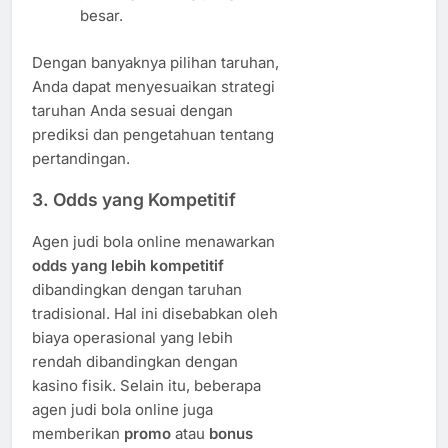
besar.
Dengan banyaknya pilihan taruhan,
Anda dapat menyesuaikan strategi
taruhan Anda sesuai dengan
prediksi dan pengetahuan tentang
pertandingan.
3.
Odds yang Kompetitif
Agen judi bola online menawarkan
odds yang lebih kompetitif
dibandingkan dengan taruhan
tradisional. Hal ini disebabkan oleh
biaya operasional yang lebih
rendah dibandingkan dengan
kasino fisik. Selain itu, beberapa
agen judi bola online juga
memberikan
promo
atau
bonus