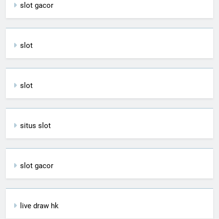
slot gacor
slot
slot
situs slot
slot gacor
live draw hk