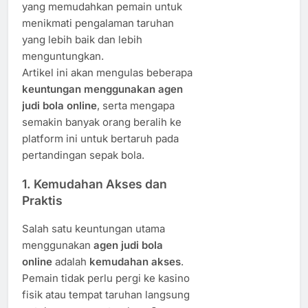
yang memudahkan pemain untuk
menikmati pengalaman taruhan
yang lebih baik dan lebih
menguntungkan.
Artikel ini akan mengulas beberapa
keuntungan menggunakan agen
judi bola online
, serta mengapa
semakin banyak orang beralih ke
platform ini untuk bertaruh pada
pertandingan sepak bola.
1.
Kemudahan Akses dan
Praktis
Salah satu keuntungan utama
menggunakan
agen judi bola
online
adalah
kemudahan akses
.
Pemain tidak perlu pergi ke kasino
fisik atau tempat taruhan langsung