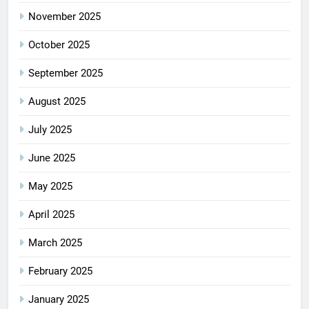
November 2025
October 2025
September 2025
August 2025
July 2025
June 2025
May 2025
April 2025
March 2025
February 2025
January 2025