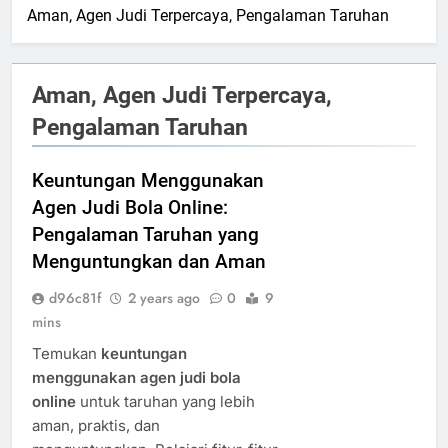
Aman, Agen Judi Terpercaya, Pengalaman Taruhan
Aman, Agen Judi Terpercaya,
Pengalaman Taruhan
Keuntungan Menggunakan
Agen Judi Bola Online:
Pengalaman Taruhan yang
Menguntungkan dan Aman
d96c81f
2 years ago
0
9
mins
Temukan
keuntungan
menggunakan agen judi bola
online
untuk taruhan yang lebih
aman, praktis, dan