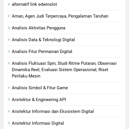
alternatif link edwinslot
Aman, Agen Judi Terpercaya, Pengalaman Taruhan
Analisis Aktivitas Pengguna
Analisis Data & Teknologi Digital
Analisis Fitur Permainan Digital
Analisis Fluktuasi Spin, Studi Ritme Putaran, Observasi
Dinamika Reel, Evaluasi Sistem Operasional, Riset
Perilaku Mesin
Analisis Simbol & Fitur Game
Arsitektur & Engineering API
Arsitektur Informasi dan Ekosistem Digital
Arsitektur Informasi Digital