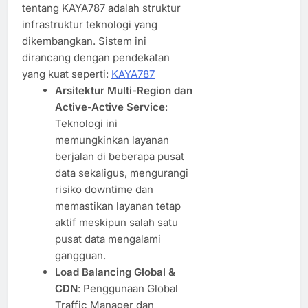
tentang KAYA787 adalah struktur
infrastruktur teknologi yang
dikembangkan. Sistem ini
dirancang dengan pendekatan
yang kuat seperti:
KAYA787
Arsitektur Multi-Region dan
Active-Active Service
:
Teknologi ini
memungkinkan layanan
berjalan di beberapa pusat
data sekaligus, mengurangi
risiko downtime dan
memastikan layanan tetap
aktif meskipun salah satu
pusat data mengalami
gangguan.
Load Balancing Global &
CDN
: Penggunaan Global
Traffic Manager dan