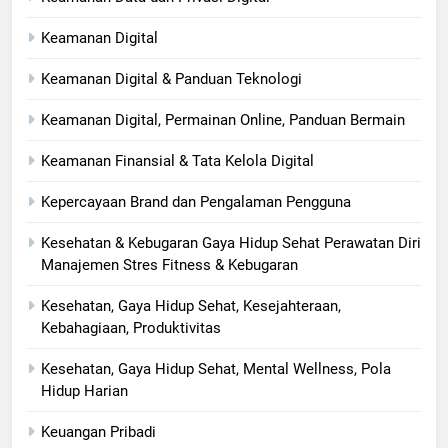
Keamanan Digital
Keamanan Digital & Panduan Teknologi
Keamanan Digital, Permainan Online, Panduan Bermain
Keamanan Finansial & Tata Kelola Digital
Kepercayaan Brand dan Pengalaman Pengguna
Kesehatan & Kebugaran Gaya Hidup Sehat Perawatan Diri
Manajemen Stres Fitness & Kebugaran
Kesehatan, Gaya Hidup Sehat, Kesejahteraan,
Kebahagiaan, Produktivitas
Kesehatan, Gaya Hidup Sehat, Mental Wellness, Pola
Hidup Harian
Keuangan Pribadi