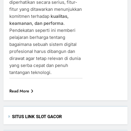
diperhatikan secara serius, fitur-
fitur yang ditawarkan menunjukkan
komitmen terhadap
kualitas,
keamanan, dan performa
.
Pendekatan seperti ini memberi
pelajaran berharga tentang
bagaimana sebuah sistem digital
profesional harus dibangun dan
dirawat agar tetap relevan di dunia
yang serba cepat dan penuh
tantangan teknologi.
Read More
SITUS LINK SLOT GACOR