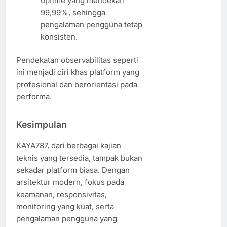
uptime yang mendekati
99,99%, sehingga
pengalaman pengguna tetap
konsisten.
Pendekatan observabilitas seperti
ini menjadi ciri khas platform yang
profesional dan berorientasi pada
performa.
Kesimpulan
KAYA787, dari berbagai kajian
teknis yang tersedia, tampak bukan
sekadar platform biasa. Dengan
arsitektur modern, fokus pada
keamanan, responsivitas,
monitoring yang kuat, serta
pengalaman pengguna yang