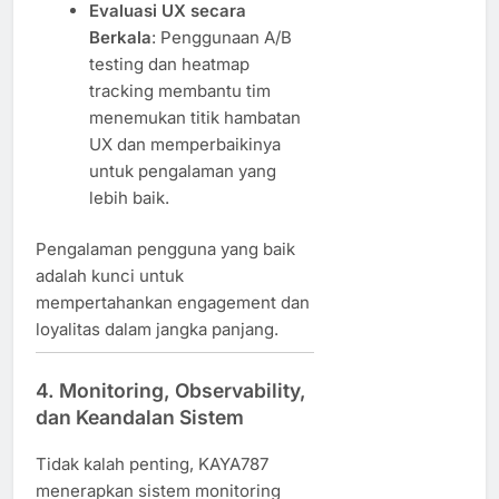
Evaluasi UX secara
Berkala
: Penggunaan A/B
testing dan heatmap
tracking membantu tim
menemukan titik hambatan
UX dan memperbaikinya
untuk pengalaman yang
lebih baik.
Pengalaman pengguna yang baik
adalah kunci untuk
mempertahankan engagement dan
loyalitas dalam jangka panjang.
4. Monitoring, Observability,
dan Keandalan Sistem
Tidak kalah penting, KAYA787
menerapkan sistem monitoring