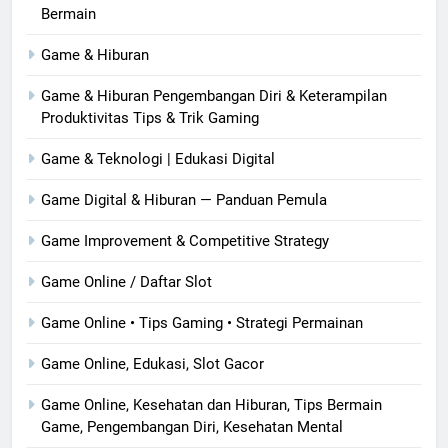
Bermain
Game & Hiburan
Game & Hiburan Pengembangan Diri & Keterampilan
Produktivitas Tips & Trik Gaming
Game & Teknologi | Edukasi Digital
Game Digital & Hiburan — Panduan Pemula
Game Improvement & Competitive Strategy
Game Online / Daftar Slot
Game Online • Tips Gaming • Strategi Permainan
Game Online, Edukasi, Slot Gacor
Game Online, Kesehatan dan Hiburan, Tips Bermain
Game, Pengembangan Diri, Kesehatan Mental