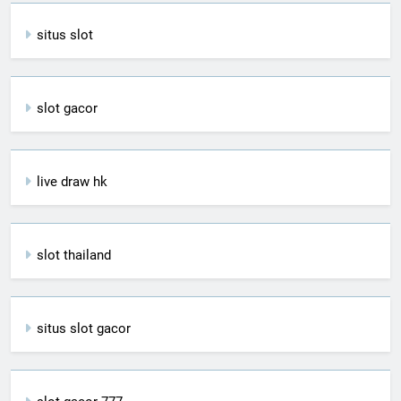
situs slot
slot gacor
live draw hk
slot thailand
situs slot gacor