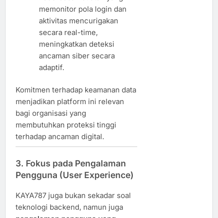
memonitor pola login dan
aktivitas mencurigakan
secara real-time,
meningkatkan deteksi
ancaman siber secara
adaptif.
Komitmen terhadap keamanan data
menjadikan platform ini relevan
bagi organisasi yang
membutuhkan proteksi tinggi
terhadap ancaman digital.
3. Fokus pada Pengalaman
Pengguna (User Experience)
KAYA787 juga bukan sekadar soal
teknologi backend, namun juga