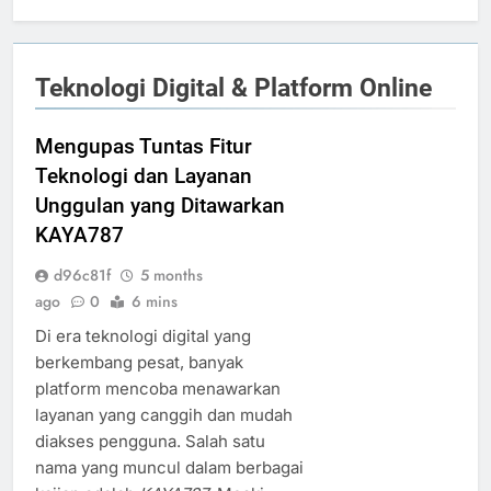
Teknologi Digital & Platform Online
Mengupas Tuntas Fitur
Teknologi dan Layanan
Unggulan yang Ditawarkan
KAYA787
d96c81f
5 months
ago
0
6 mins
Di era teknologi digital yang
berkembang pesat, banyak
platform mencoba menawarkan
layanan yang canggih dan mudah
diakses pengguna. Salah satu
nama yang muncul dalam berbagai