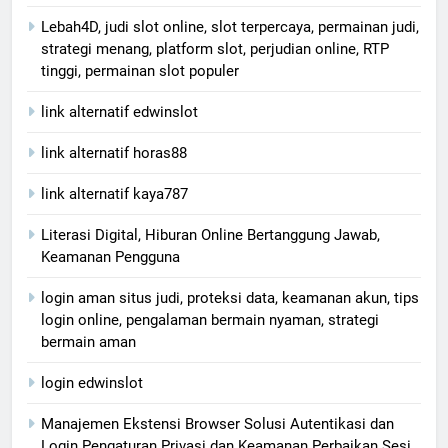
Lebah4D, judi slot online, slot terpercaya, permainan judi,
strategi menang, platform slot, perjudian online, RTP
tinggi, permainan slot populer
link alternatif edwinslot
link alternatif horas88
link alternatif kaya787
Literasi Digital, Hiburan Online Bertanggung Jawab,
Keamanan Pengguna
login aman situs judi, proteksi data, keamanan akun, tips
login online, pengalaman bermain nyaman, strategi
bermain aman
login edwinslot
Manajemen Ekstensi Browser Solusi Autentikasi dan
Login Pengaturan Privasi dan Keamanan Perbaikan Sesi