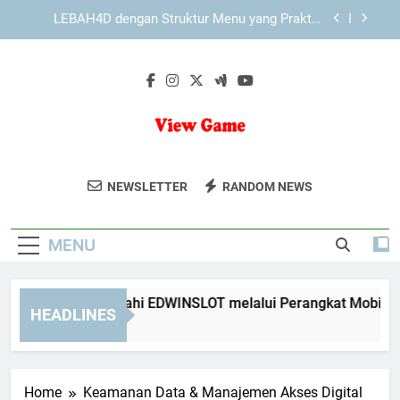
Skip
KAYA787 dengan Struktur Informasi yang Ringkas
to
dan Mudah Dipahami
content
Cara Memahami Fitur Utama KAYA787 bagi
Pengguna Pemula
Panduan Menjelajahi EDWINSLOT melalui
Perangkat Mobile dan Desktop
LEBAH4D dengan Struktur Menu yang Praktis
untuk Aktivitas Harian
View Game
Dapatkan Ulasan Dan Panduan Lengkap
KAYA787 dengan Struktur Informasi yang Ringkas
NEWSLETTER
RANDOM NEWS
dan Mudah Dipahami
Untuk Game Favorit Anda Di View Game.
Cara Memahami Fitur Utama KAYA787 bagi
Temukan Berita Terbaru, Tips, Dan Trik
Pengguna Pemula
MENU
Game Di Sini!
nduan Menjelajahi EDWINSLOT melalui Perangkat Mobile dan 
HEADLINES
eeks Ago
Home
Keamanan Data & Manajemen Akses Digital