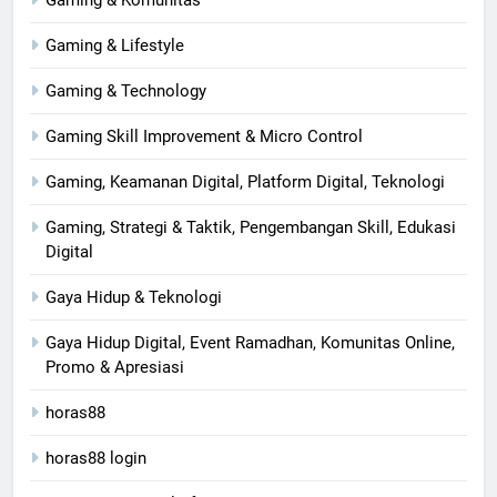
Gaming & Lifestyle
Gaming & Technology
Gaming Skill Improvement & Micro Control
Gaming, Keamanan Digital, Platform Digital, Teknologi
Gaming, Strategi & Taktik, Pengembangan Skill, Edukasi
Digital
Gaya Hidup & Teknologi
Gaya Hidup Digital, Event Ramadhan, Komunitas Online,
Promo & Apresiasi
horas88
horas88 login