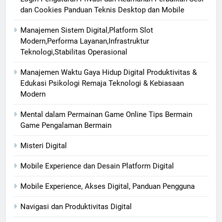
dan Cookies Panduan Teknis Desktop dan Mobile
Manajemen Sistem Digital,Platform Slot
Modern,Performa Layanan,Infrastruktur
Teknologi,Stabilitas Operasional
Manajemen Waktu Gaya Hidup Digital Produktivitas &
Edukasi Psikologi Remaja Teknologi & Kebiasaan
Modern
Mental dalam Permainan Game Online Tips Bermain
Game Pengalaman Bermain
Misteri Digital
Mobile Experience dan Desain Platform Digital
Mobile Experience, Akses Digital, Panduan Pengguna
Navigasi dan Produktivitas Digital