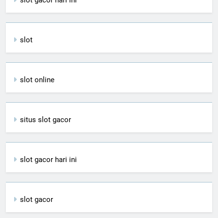
slot
slot online
situs slot gacor
slot gacor hari ini
slot gacor