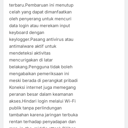
terbaru.Pembaruan ini menutup
celah yang dapat dimanfaatkan
oleh penyerang untuk mencuri
data login atau merekam input
keyboard dengan
keylogger.Pasang antivirus atau
antimalware aktif untuk
mendeteksi aktivitas
mencurigakan di latar
belakang.Pengguna tidak boleh
mengabaikan pemeriksaan ini
meski berada di perangkat pribadi
Koneksi internet juga memegang
peranan besar dalam keamanan
akses.Hindari login melalui Wi-Fi
publik tanpa perlindungan
tambahan karena jaringan terbuka
rentan terhadap penyadapan dan