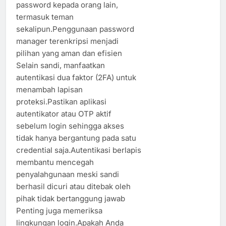
password kepada orang lain,
termasuk teman
sekalipun.Penggunaan password
manager terenkripsi menjadi
pilihan yang aman dan efisien
Selain sandi, manfaatkan
autentikasi dua faktor (2FA) untuk
menambah lapisan
proteksi.Pastikan aplikasi
autentikator atau OTP aktif
sebelum login sehingga akses
tidak hanya bergantung pada satu
credential saja.Autentikasi berlapis
membantu mencegah
penyalahgunaan meski sandi
berhasil dicuri atau ditebak oleh
pihak tidak bertanggung jawab
Penting juga memeriksa
lingkungan login.Apakah Anda