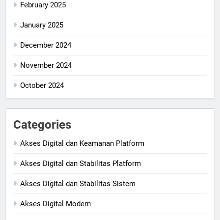
February 2025
January 2025
December 2024
November 2024
October 2024
Categories
Akses Digital dan Keamanan Platform
Akses Digital dan Stabilitas Platform
Akses Digital dan Stabilitas Sistem
Akses Digital Modern