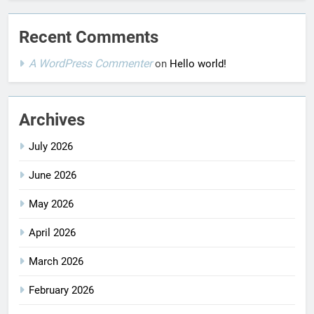
Recent Comments
A WordPress Commenter
on
Hello world!
Archives
July 2026
June 2026
May 2026
April 2026
March 2026
February 2026