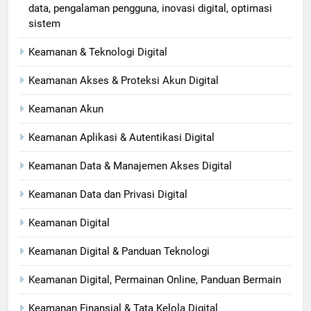
data, pengalaman pengguna, inovasi digital, optimasi
sistem
Keamanan & Teknologi Digital
Keamanan Akses & Proteksi Akun Digital
Keamanan Akun
Keamanan Aplikasi & Autentikasi Digital
Keamanan Data & Manajemen Akses Digital
Keamanan Data dan Privasi Digital
Keamanan Digital
Keamanan Digital & Panduan Teknologi
Keamanan Digital, Permainan Online, Panduan Bermain
Keamanan Finansial & Tata Kelola Digital