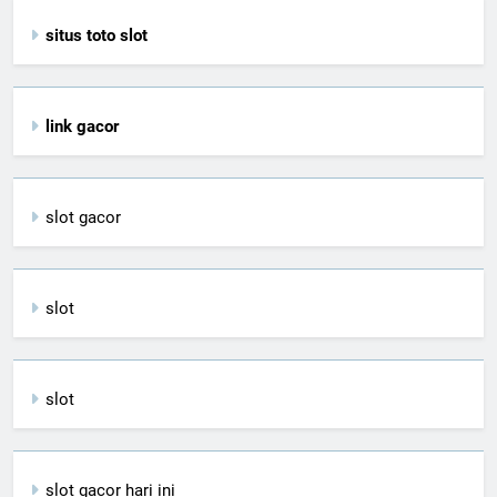
situs toto slot
link gacor
slot gacor
slot
slot
slot gacor hari ini