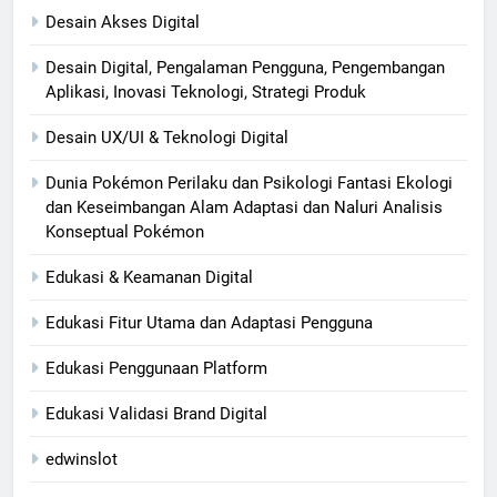
Desain Akses Digital
Desain Digital, Pengalaman Pengguna, Pengembangan
Aplikasi, Inovasi Teknologi, Strategi Produk
Desain UX/UI & Teknologi Digital
Dunia Pokémon Perilaku dan Psikologi Fantasi Ekologi
dan Keseimbangan Alam Adaptasi dan Naluri Analisis
Konseptual Pokémon
Edukasi & Keamanan Digital
Edukasi Fitur Utama dan Adaptasi Pengguna
Edukasi Penggunaan Platform
Edukasi Validasi Brand Digital
edwinslot