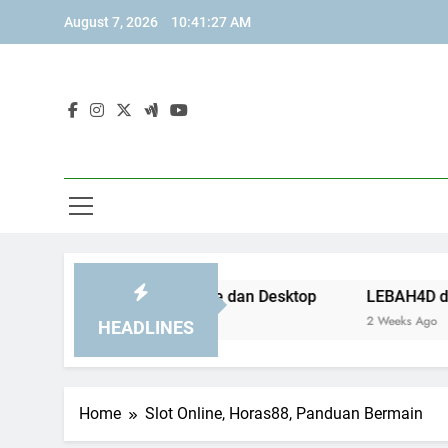
Skip
August 7, 2026
10:41:28 AM
to
content
Vi
Dapatkan 
 Perangkat Mobile dan Desktop
LEBAH4D dengan Struktu
2 Weeks Ago
HEADLINES
Home
Slot Online, Horas88, Panduan Bermain