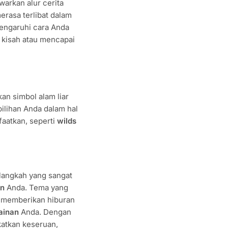
warkan alur cerita
rasa terlibat dalam
pengaruhi cara Anda
 kisah atau mencapai
an simbol alam liar
ilihan Anda dalam hal
faatkan, seperti
wilds
langkah yang sangat
in
Anda. Tema yang
, memberikan hiburan
ainan
Anda. Dengan
katkan keseruan,