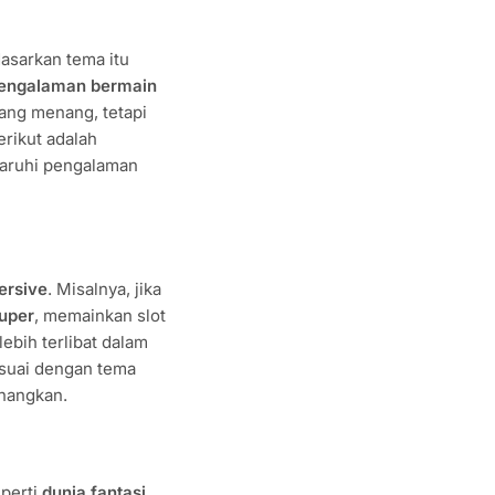
asarkan tema itu
engalaman bermain
ang menang, tetapi
erikut adalah
aruhi pengalaman
ersive
. Misalnya, jika
uper
, memainkan slot
bih terlibat dalam
esuai dengan tema
nangkan.
eperti
dunia fantasi