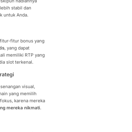
eskipun hadiahnya
ebih stabil dan
ok untuk Anda.
tur-fitur bonus yang
tis
, yang dapat
li memiliki RTP yang
a slot terkenal.
rategi
esenangan visual,
main yang memilih
n fokus, karena mereka
ang mereka nikmati
.