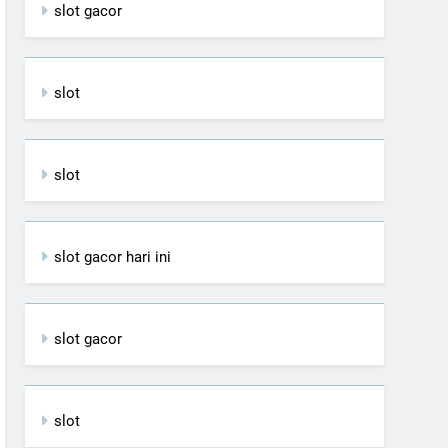
slot gacor
slot
slot
slot gacor hari ini
slot gacor
slot