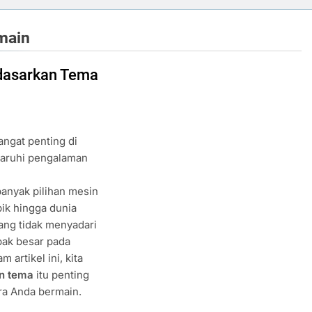
main
dasarkan Tema
ngat penting di
aruhi pengalaman
nyak pilihan mesin
ik hingga dunia
ng tidak menyadari
pak besar pada
artikel ini, kita
an tema
itu penting
ra Anda bermain.