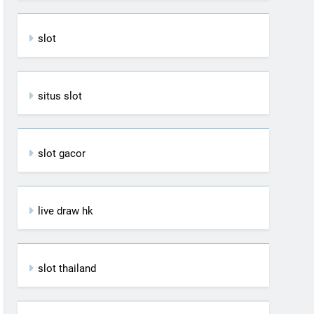
slot
situs slot
slot gacor
live draw hk
slot thailand