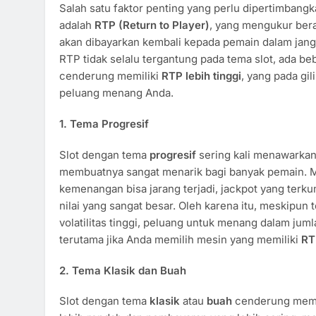
Salah satu faktor penting yang perlu dipertimbangk
adalah
RTP (Return to Player)
, yang mengukur ber
akan dibayarkan kembali kepada pemain dalam jan
RTP tidak selalu tergantung pada tema slot, ada b
cenderung memiliki
RTP lebih tinggi
, yang pada gi
peluang menang Anda.
1.
Tema Progresif
Slot dengan tema
progresif
sering kali menawarkan
membuatnya sangat menarik bagi banyak pemain. 
kemenangan bisa jarang terjadi, jackpot yang terk
nilai yang sangat besar. Oleh karena itu, meskipun t
volatilitas tinggi, peluang untuk menang dalam jumla
terutama jika Anda memilih mesin yang memiliki
RT
2.
Tema Klasik dan Buah
Slot dengan tema
klasik
atau
buah
cenderung memili