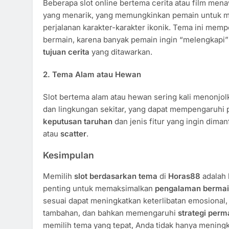
Beberapa slot online bertema cerita atau film mena
yang menarik, yang memungkinkan pemain untuk me
perjalanan karakter-karakter ikonik. Tema ini mem
bermain, karena banyak pemain ingin “melengkapi”
tujuan cerita
yang ditawarkan.
2.
Tema Alam atau Hewan
Slot bertema alam atau hewan sering kali menonjolk
dan lingkungan sekitar, yang dapat mempengaruhi p
keputusan taruhan
dan jenis fitur yang ingin diman
atau
scatter
.
Kesimpulan
Memilih
slot berdasarkan tema
di
Horas88
adalah 
penting untuk memaksimalkan
pengalaman berma
sesuai dapat meningkatkan keterlibatan emosional
tambahan, dan bahkan memengaruhi
strategi perm
memilih tema yang tepat, Anda tidak hanya mening