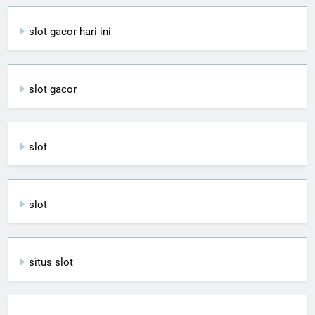
slot gacor hari ini
slot gacor
slot
slot
situs slot