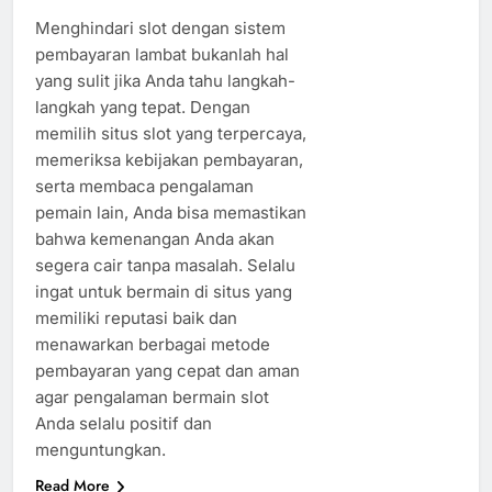
Menghindari slot dengan sistem
pembayaran lambat bukanlah hal
yang sulit jika Anda tahu langkah-
langkah yang tepat. Dengan
memilih situs slot yang terpercaya,
memeriksa kebijakan pembayaran,
serta membaca pengalaman
pemain lain, Anda bisa memastikan
bahwa kemenangan Anda akan
segera cair tanpa masalah. Selalu
ingat untuk bermain di situs yang
memiliki reputasi baik dan
menawarkan berbagai metode
pembayaran yang cepat dan aman
agar pengalaman bermain slot
Anda selalu positif dan
menguntungkan.
Read More