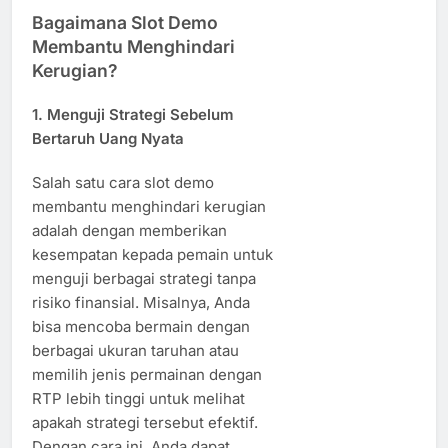
Bagaimana Slot Demo
Membantu Menghindari
Kerugian?
1.
Menguji Strategi Sebelum
Bertaruh Uang Nyata
Salah satu cara slot demo
membantu menghindari kerugian
adalah dengan memberikan
kesempatan kepada pemain untuk
menguji berbagai strategi tanpa
risiko finansial. Misalnya, Anda
bisa mencoba bermain dengan
berbagai ukuran taruhan atau
memilih jenis permainan dengan
RTP lebih tinggi untuk melihat
apakah strategi tersebut efektif.
Dengan cara ini, Anda dapat