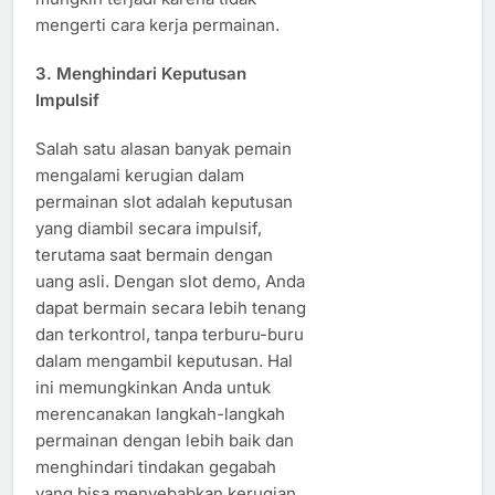
mengerti cara kerja permainan.
3.
Menghindari Keputusan
Impulsif
Salah satu alasan banyak pemain
mengalami kerugian dalam
permainan slot adalah keputusan
yang diambil secara impulsif,
terutama saat bermain dengan
uang asli. Dengan slot demo, Anda
dapat bermain secara lebih tenang
dan terkontrol, tanpa terburu-buru
dalam mengambil keputusan. Hal
ini memungkinkan Anda untuk
merencanakan langkah-langkah
permainan dengan lebih baik dan
menghindari tindakan gegabah
yang bisa menyebabkan kerugian.