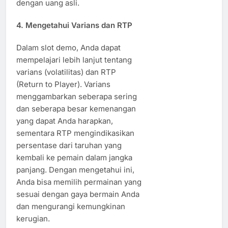
dengan uang asli.
4.
Mengetahui Varians dan RTP
Dalam slot demo, Anda dapat
mempelajari lebih lanjut tentang
varians (volatilitas) dan RTP
(Return to Player). Varians
menggambarkan seberapa sering
dan seberapa besar kemenangan
yang dapat Anda harapkan,
sementara RTP mengindikasikan
persentase dari taruhan yang
kembali ke pemain dalam jangka
panjang. Dengan mengetahui ini,
Anda bisa memilih permainan yang
sesuai dengan gaya bermain Anda
dan mengurangi kemungkinan
kerugian.