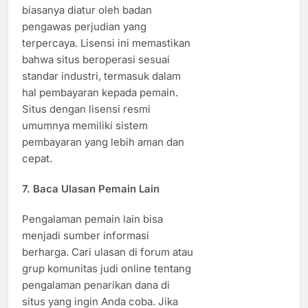
biasanya diatur oleh badan
pengawas perjudian yang
terpercaya. Lisensi ini memastikan
bahwa situs beroperasi sesuai
standar industri, termasuk dalam
hal pembayaran kepada pemain.
Situs dengan lisensi resmi
umumnya memiliki sistem
pembayaran yang lebih aman dan
cepat.
7. Baca Ulasan Pemain Lain
Pengalaman pemain lain bisa
menjadi sumber informasi
berharga. Cari ulasan di forum atau
grup komunitas judi online tentang
pengalaman penarikan dana di
situs yang ingin Anda coba. Jika