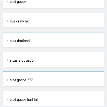
slot gacor
live draw hk
slot thailand
situs slot gacor
slot gacor 777
slot gacor hari ini