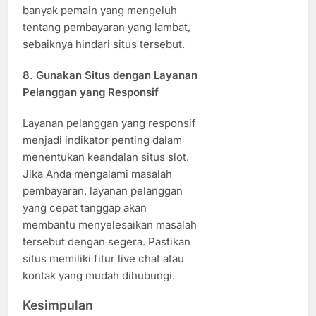
banyak pemain yang mengeluh
tentang pembayaran yang lambat,
sebaiknya hindari situs tersebut.
8. Gunakan Situs dengan Layanan
Pelanggan yang Responsif
Layanan pelanggan yang responsif
menjadi indikator penting dalam
menentukan keandalan situs slot.
Jika Anda mengalami masalah
pembayaran, layanan pelanggan
yang cepat tanggap akan
membantu menyelesaikan masalah
tersebut dengan segera. Pastikan
situs memiliki fitur live chat atau
kontak yang mudah dihubungi.
Kesimpulan