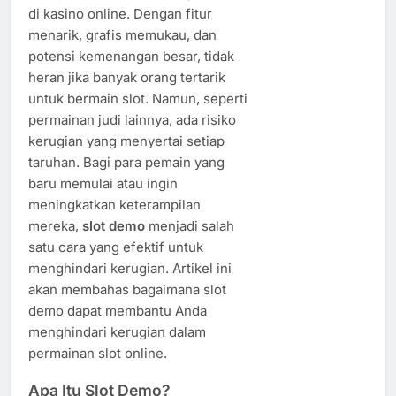
di kasino online. Dengan fitur
menarik, grafis memukau, dan
potensi kemenangan besar, tidak
heran jika banyak orang tertarik
untuk bermain slot. Namun, seperti
permainan judi lainnya, ada risiko
kerugian yang menyertai setiap
taruhan. Bagi para pemain yang
baru memulai atau ingin
meningkatkan keterampilan
mereka,
slot demo
menjadi salah
satu cara yang efektif untuk
menghindari kerugian. Artikel ini
akan membahas bagaimana slot
demo dapat membantu Anda
menghindari kerugian dalam
permainan slot online.
Apa Itu Slot Demo?