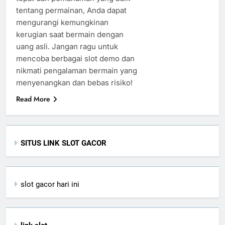
tentang permainan, Anda dapat
mengurangi kemungkinan
kerugian saat bermain dengan
uang asli. Jangan ragu untuk
mencoba berbagai slot demo dan
nikmati pengalaman bermain yang
menyenangkan dan bebas risiko!
Read More
SITUS LINK SLOT GACOR
slot gacor hari ini