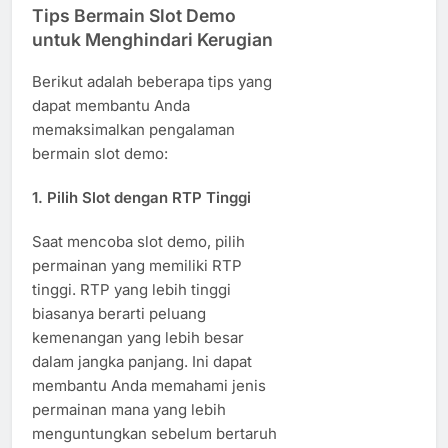
Tips Bermain Slot Demo
untuk Menghindari Kerugian
Berikut adalah beberapa tips yang
dapat membantu Anda
memaksimalkan pengalaman
bermain slot demo:
1.
Pilih Slot dengan RTP Tinggi
Saat mencoba slot demo, pilih
permainan yang memiliki RTP
tinggi. RTP yang lebih tinggi
biasanya berarti peluang
kemenangan yang lebih besar
dalam jangka panjang. Ini dapat
membantu Anda memahami jenis
permainan mana yang lebih
menguntungkan sebelum bertaruh