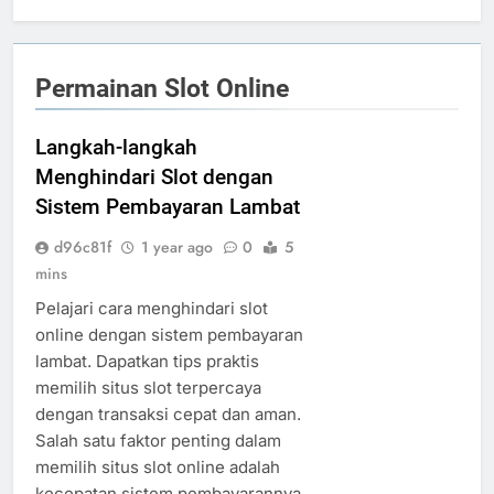
Permainan Slot Online
Langkah-langkah
Menghindari Slot dengan
Sistem Pembayaran Lambat
d96c81f
1 year ago
0
5
mins
Pelajari cara menghindari slot
online dengan sistem pembayaran
lambat. Dapatkan tips praktis
memilih situs slot terpercaya
dengan transaksi cepat dan aman.
Salah satu faktor penting dalam
memilih situs slot online adalah
kecepatan sistem pembayarannya.