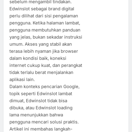
sebelum mengambil tindakan.
Edwinslot sebagai brand digital
perlu dilihat dari sisi pengalaman
pengguna. Ketika halaman lambat,
pengguna membutuhkan panduan
yang jelas, bukan sekadar instruksi
umum. Akses yang stabil akan
terasa lebih nyaman jika browser
dalam kondisi baik, koneksi
internet cukup kuat, dan perangkat
tidak terlalu berat menjalankan
aplikasi lain.
Dalam konteks pencarian Google,
topik seperti Edwinslot lambat
dimuat, Edwinslot tidak bisa
dibuka, atau Edwinslot loading
lama menunjukkan bahwa
pengguna mencari solusi praktis.
Artikel ini membahas langkah-