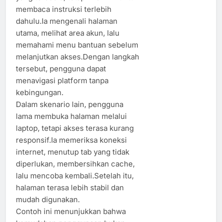
membaca instruksi terlebih
dahulu.Ia mengenali halaman
utama, melihat area akun, lalu
memahami menu bantuan sebelum
melanjutkan akses.Dengan langkah
tersebut, pengguna dapat
menavigasi platform tanpa
kebingungan.
Dalam skenario lain, pengguna
lama membuka halaman melalui
laptop, tetapi akses terasa kurang
responsif.Ia memeriksa koneksi
internet, menutup tab yang tidak
diperlukan, membersihkan cache,
lalu mencoba kembali.Setelah itu,
halaman terasa lebih stabil dan
mudah digunakan.
Contoh ini menunjukkan bahwa