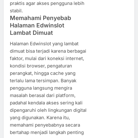
praktis agar akses pengguna lebih
stabil.
Memahami Penyebab
Halaman Edwinslot
Lambat Dimuat
Halaman Edwinslot yang lambat
dimuat bisa terjadi karena berbagai
faktor, mulai dari koneksi internet,
kondisi browser, pengaturan
perangkat, hingga cache yang
terlalu lama tersimpan. Banyak
pengguna langsung mengira
masalah berasal dari platform,
padahal kendala akses sering kali
dipengaruhi oleh lingkungan digital
yang digunakan. Karena itu,
memahami penyebabnya secara
bertahap menjadi langkah penting