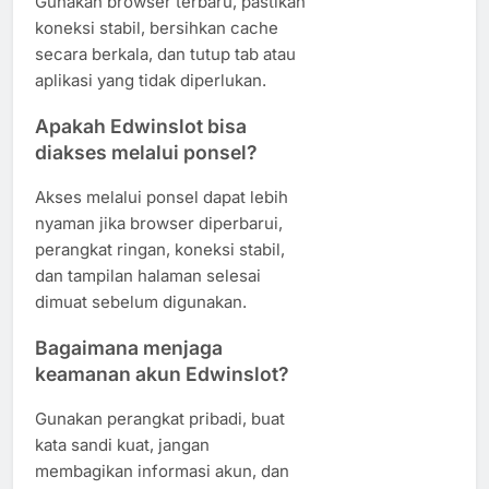
Gunakan browser terbaru, pastikan
koneksi stabil, bersihkan cache
secara berkala, dan tutup tab atau
aplikasi yang tidak diperlukan.
Apakah Edwinslot bisa
diakses melalui ponsel?
Akses melalui ponsel dapat lebih
nyaman jika browser diperbarui,
perangkat ringan, koneksi stabil,
dan tampilan halaman selesai
dimuat sebelum digunakan.
Bagaimana menjaga
keamanan akun Edwinslot?
Gunakan perangkat pribadi, buat
kata sandi kuat, jangan
membagikan informasi akun, dan