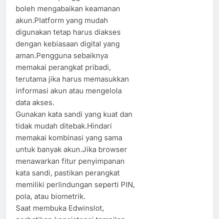
boleh mengabaikan keamanan
akun.Platform yang mudah
digunakan tetap harus diakses
dengan kebiasaan digital yang
aman.Pengguna sebaiknya
memakai perangkat pribadi,
terutama jika harus memasukkan
informasi akun atau mengelola
data akses.
Gunakan kata sandi yang kuat dan
tidak mudah ditebak.Hindari
memakai kombinasi yang sama
untuk banyak akun.Jika browser
menawarkan fitur penyimpanan
kata sandi, pastikan perangkat
memiliki perlindungan seperti PIN,
pola, atau biometrik.
Saat membuka Edwinslot,