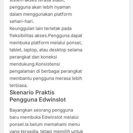
pengguna akan lebih nyaman
dalam menggunakan platform
sehari-hari.
Keunggulan lain terletak pada
fleksibilitas akses.Pengguna dapat
membuka platform melalui ponsel,
tablet, laptop, atau desktop selama
perangkat dan koneksi
mendukung.Konsistensi
pengalaman di berbagai perangkat
membantu pengguna merasa lebih
terbiasa.
Skenario Praktis
Pengguna Edwinslot
Bayangkan seorang pengguna
baru membuka Edwinslot melalui
ponsel.Ia belum memahami menu
yang tersedia, tetapi memilih untuk