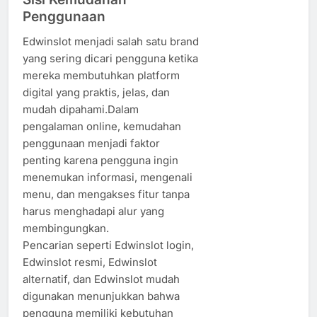
Penggunaan
Edwinslot menjadi salah satu brand
yang sering dicari pengguna ketika
mereka membutuhkan platform
digital yang praktis, jelas, dan
mudah dipahami.Dalam
pengalaman online, kemudahan
penggunaan menjadi faktor
penting karena pengguna ingin
menemukan informasi, mengenali
menu, dan mengakses fitur tanpa
harus menghadapi alur yang
membingungkan.
Pencarian seperti Edwinslot login,
Edwinslot resmi, Edwinslot
alternatif, dan Edwinslot mudah
digunakan menunjukkan bahwa
pengguna memiliki kebutuhan