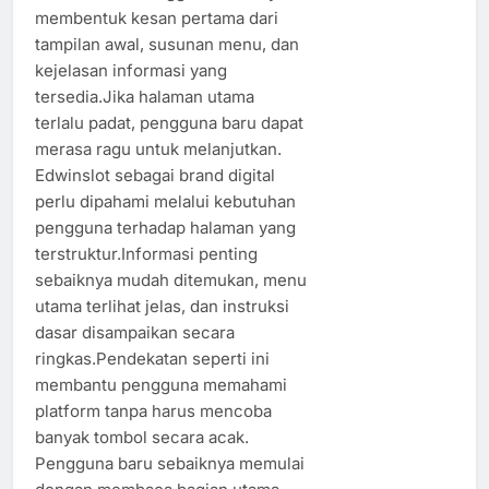
membentuk kesan pertama dari
tampilan awal, susunan menu, dan
kejelasan informasi yang
tersedia.Jika halaman utama
terlalu padat, pengguna baru dapat
merasa ragu untuk melanjutkan.
Edwinslot sebagai brand digital
perlu dipahami melalui kebutuhan
pengguna terhadap halaman yang
terstruktur.Informasi penting
sebaiknya mudah ditemukan, menu
utama terlihat jelas, dan instruksi
dasar disampaikan secara
ringkas.Pendekatan seperti ini
membantu pengguna memahami
platform tanpa harus mencoba
banyak tombol secara acak.
Pengguna baru sebaiknya memulai