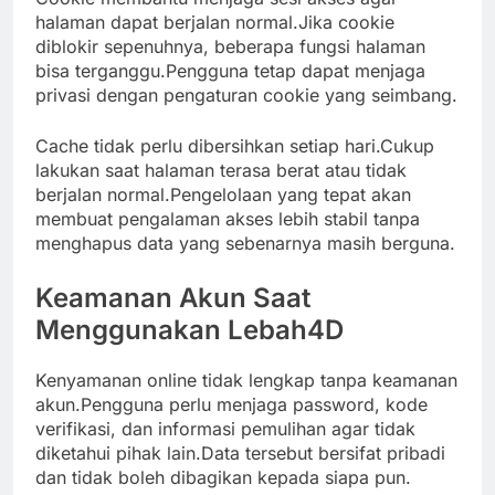
halaman dapat berjalan normal.Jika cookie
diblokir sepenuhnya, beberapa fungsi halaman
bisa terganggu.Pengguna tetap dapat menjaga
privasi dengan pengaturan cookie yang seimbang.
Cache tidak perlu dibersihkan setiap hari.Cukup
lakukan saat halaman terasa berat atau tidak
berjalan normal.Pengelolaan yang tepat akan
membuat pengalaman akses lebih stabil tanpa
menghapus data yang sebenarnya masih berguna.
Keamanan Akun Saat
Menggunakan Lebah4D
Kenyamanan online tidak lengkap tanpa keamanan
akun.Pengguna perlu menjaga password, kode
verifikasi, dan informasi pemulihan agar tidak
diketahui pihak lain.Data tersebut bersifat pribadi
dan tidak boleh dibagikan kepada siapa pun.