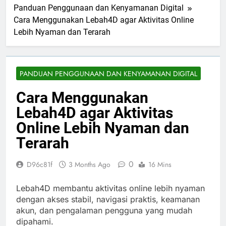
Panduan Penggunaan dan Kenyamanan Digital
Cara Menggunakan Lebah4D agar Aktivitas Online
Lebih Nyaman dan Terarah
PANDUAN PENGGUNAAN DAN KENYAMANAN DIGITAL
Cara Menggunakan
Lebah4D agar Aktivitas
Online Lebih Nyaman dan
Terarah
0
D96c81f
3 Months Ago
16 Mins
Lebah4D membantu aktivitas online lebih nyaman
dengan akses stabil, navigasi praktis, keamanan
akun, dan pengalaman pengguna yang mudah
dipahami.