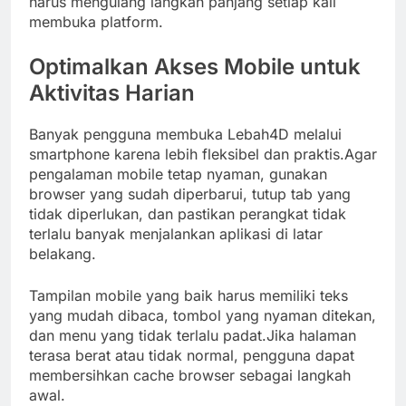
harus mengulang langkah panjang setiap kali
membuka platform.
Optimalkan Akses Mobile untuk
Aktivitas Harian
Banyak pengguna membuka Lebah4D melalui
smartphone karena lebih fleksibel dan praktis.Agar
pengalaman mobile tetap nyaman, gunakan
browser yang sudah diperbarui, tutup tab yang
tidak diperlukan, dan pastikan perangkat tidak
terlalu banyak menjalankan aplikasi di latar
belakang.
Tampilan mobile yang baik harus memiliki teks
yang mudah dibaca, tombol yang nyaman ditekan,
dan menu yang tidak terlalu padat.Jika halaman
terasa berat atau tidak normal, pengguna dapat
membersihkan cache browser sebagai langkah
awal.