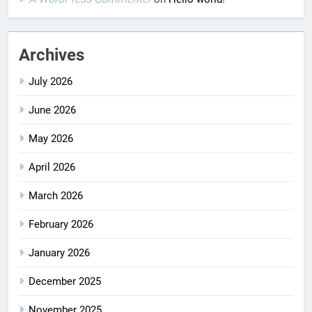
Archives
July 2026
June 2026
May 2026
April 2026
March 2026
February 2026
January 2026
December 2025
November 2025