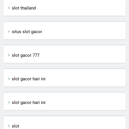
slot thailand
situs slot gacor
slot gacor 777
slot gacor hari ini
slot gacor hari ini
slot