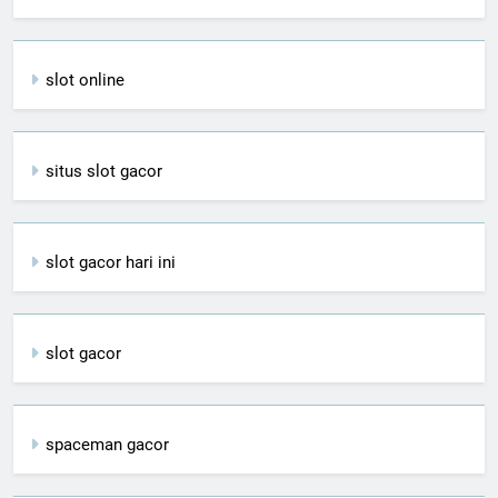
slot online
situs slot gacor
slot gacor hari ini
slot gacor
spaceman gacor