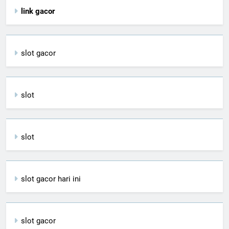
link gacor
slot gacor
slot
slot
slot gacor hari ini
slot gacor