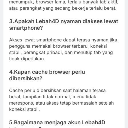
menumpuk, browser lama, terlalu banyak tab aktif,
atau perangkat yang sedang bekerja terlalu berat.
3.Apakah Lebah4D nyaman diakses lewat
smartphone?
Akses lewat smartphone dapat terasa nyaman jika
pengguna memakai browser terbaru, koneksi
stabil, perangkat pribadi, dan menutup tab yang
tidak diperlukan.
4.Kapan cache browser perlu
dibersihkan?
Cache perlu dibersihkan saat halaman terasa
berat, tampilan tidak normal, menu tidak
merespons, atau akses tetap bermasalah setelah
koneksi stabil.
5.Bagaimana menjaga akun Lebah4D