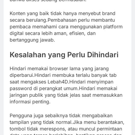
Konten yang baik tidak hanya menyebut brand
secara berulang.Pembahasan perlu membantu
pembaca memahami cara menggunakan platform
digital secara lebih aman, efisien, dan
bertanggung jawab.
Kesalahan yang Perlu Dihindari
Hindari memakai browser lama yang jarang
diperbarui.Hindari membuka terlalu banyak tab
saat mengakses Lebah4D.Hindari menyimpan
password di perangkat umum.Hindari memakai
jaringan publik yang tidak jelas saat memasukkan
informasi penting.
Pengguna juga sebaiknya tidak mengabaikan
tampilan yang tidak normal.Jika menu berantakan,
tombol tidak merespons, atau muncul permintaan