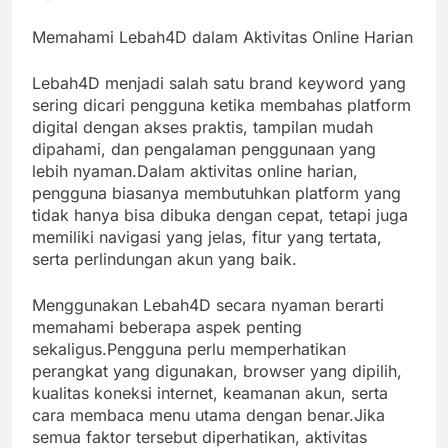
Memahami Lebah4D dalam Aktivitas Online Harian
Lebah4D menjadi salah satu brand keyword yang
sering dicari pengguna ketika membahas platform
digital dengan akses praktis, tampilan mudah
dipahami, dan pengalaman penggunaan yang
lebih nyaman.Dalam aktivitas online harian,
pengguna biasanya membutuhkan platform yang
tidak hanya bisa dibuka dengan cepat, tetapi juga
memiliki navigasi yang jelas, fitur yang tertata,
serta perlindungan akun yang baik.
Menggunakan Lebah4D secara nyaman berarti
memahami beberapa aspek penting
sekaligus.Pengguna perlu memperhatikan
perangkat yang digunakan, browser yang dipilih,
kualitas koneksi internet, keamanan akun, serta
cara membaca menu utama dengan benar.Jika
semua faktor tersebut diperhatikan, aktivitas