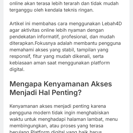
online akan terasa lebih terarah dan tidak mudah
terganggu oleh kendala teknis ringan.
Artikel ini membahas cara menggunakan Lebah4D
agar aktivitas online lebih nyaman dengan
pendekatan informatif, profesional, dan mudah
diterapkan.Fokusnya adalah membantu pengguna
memahami akses yang stabil, tampilan yang
responsif, fitur yang mudah dikenali, serta
kebiasaan aman saat menggunakan platform
digital.
Mengapa Kenyamanan Akses
Menjadi Hal Penting?
Kenyamanan akses menjadi penting karena
pengguna modern tidak ingin menghabiskan
waktu untuk menghadapi halaman lambat, menu
membingungkan, atau proses yang terasa
berulang.Platform digital yang baik harus