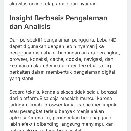
aktivitas online tetap aman dan nyaman.
Insight Berbasis Pengalaman
dan Analisis
Dari perspektif pengalaman pengguna, Lebah4D
dapat digunakan dengan lebih nyaman jika
pengguna memahami hubungan antara perangkat,
browser, koneksi, cache, cookie, navigasi, dan
keamanan akun.Semua elemen tersebut saling
berkaitan dalam membentuk pengalaman digital
yang stabil.
Secara teknis, kendala akses tidak selalu berasal
dari platform.Bisa saja masalah muncul karena
jaringan lemah, browser lama, cache menumpuk,
atau perangkat terlalu banyak menjalankan
aplikasi.Karena itu, pengecekan bertahap jauh
lebih efektif dibanding langsung menyimpulkan
bahwa akses sedang bermasalah.