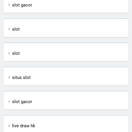
slot gacor
slot
slot
situs slot
slot gacor
live draw hk