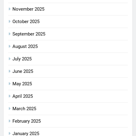
November 2025
October 2025
September 2025
August 2025
July 2025
June 2025
May 2025
April 2025
March 2025
February 2025
January 2025