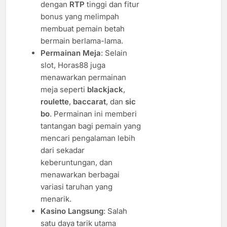
dengan
RTP
tinggi dan fitur
bonus yang melimpah
membuat pemain betah
bermain berlama-lama.
Permainan Meja
: Selain
slot, Horas88 juga
menawarkan permainan
meja seperti
blackjack
,
roulette
,
baccarat
, dan
sic
bo
. Permainan ini memberi
tantangan bagi pemain yang
mencari pengalaman lebih
dari sekadar
keberuntungan, dan
menawarkan berbagai
variasi taruhan yang
menarik.
Kasino Langsung
: Salah
satu daya tarik utama