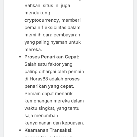
Bahkan, situs ini juga
mendukung
cryptocurrency
, memberi
pemain fleksibilitas dalam
memilih cara pembayaran
yang paling nyaman untuk
mereka.
Proses Penarikan Cepat
:
Salah satu faktor yang
paling dihargai oleh pemain
di Horas88 adalah
proses
penarikan yang cepat
.
Pemain dapat menarik
kemenangan mereka dalam
waktu singkat, yang tentu
saja menambah
kenyamanan dan kepuasan.
Keamanan Transaksi
: