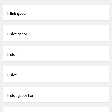
link gacor
slot gacor
slot
slot
slot gacor hari ini