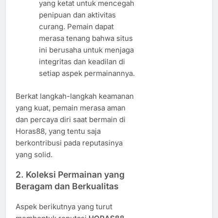
yang ketat untuk mencegah
penipuan dan aktivitas
curang. Pemain dapat
merasa tenang bahwa situs
ini berusaha untuk menjaga
integritas dan keadilan di
setiap aspek permainannya.
Berkat langkah-langkah keamanan
yang kuat, pemain merasa aman
dan percaya diri saat bermain di
Horas88, yang tentu saja
berkontribusi pada reputasinya
yang solid.
2.
Koleksi Permainan yang
Beragam dan Berkualitas
Aspek berikutnya yang turut