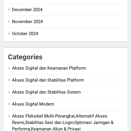
December 2024
November 2024
October 2024
Categories
Akses Digital dan Keamanan Platform
Akses Digital dan Stabilitas Platform
Akses Digital dan Stabilitas Sistem
Akses Digital Modern
Akses Fleksibel Multi-Perangkat,Alternatif Akses
Resmi,Stabilitas Sesi dan Login,Optimasi Jaringan &
Performa,Keamanan Akun & Privasi