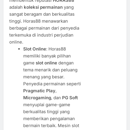
membentuk reputasi
HORAS88
adalah
koleksi permainan
yang
sangat beragam dan berkualitas
tinggi. Horas88 menawarkan
berbagai permainan dari penyedia
terkemuka di industri perjudian
online.
Slot Online
: Horas88
memiliki banyak pilihan
game
slot online
dengan
tema menarik dan peluang
menang yang besar.
Penyedia permainan seperti
Pragmatic Play
,
Microgaming
, dan
PG Soft
menyuplai game-game
berkualitas tinggi yang
memberikan pengalaman
bermain terbaik. Mesin slot