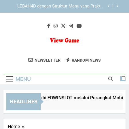
Skip
KAYA787 dengan Struktur Informasi yang Ringkas
to
dan Mudah Dipahami
content
Cara Memahami Fitur Utama KAYA787 bagi
Pengguna Pemula
Panduan Menjelajahi EDWINSLOT melalui
Perangkat Mobile dan Desktop
LEBAH4D dengan Struktur Menu yang Praktis
untuk Aktivitas Harian
View Game
Dapatkan Ulasan Dan Panduan Lengkap
KAYA787 dengan Struktur Informasi yang Ringkas
NEWSLETTER
RANDOM NEWS
dan Mudah Dipahami
Untuk Game Favorit Anda Di View Game.
Cara Memahami Fitur Utama KAYA787 bagi
Temukan Berita Terbaru, Tips, Dan Trik
Pengguna Pemula
MENU
Game Di Sini!
nduan Menjelajahi EDWINSLOT melalui Perangkat Mobile dan 
HEADLINES
eeks Ago
Home