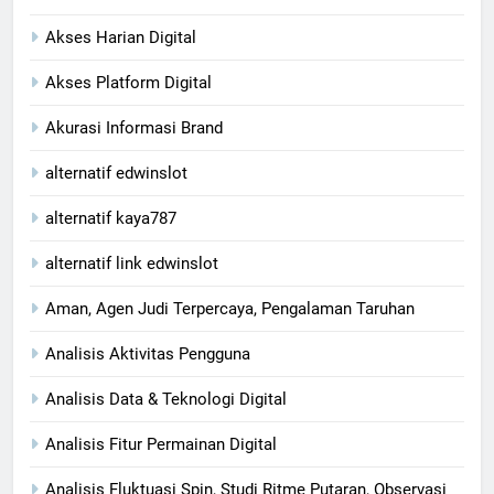
Akses Harian Digital
Akses Platform Digital
Akurasi Informasi Brand
alternatif edwinslot
alternatif kaya787
alternatif link edwinslot
Aman, Agen Judi Terpercaya, Pengalaman Taruhan
Analisis Aktivitas Pengguna
Analisis Data & Teknologi Digital
Analisis Fitur Permainan Digital
Analisis Fluktuasi Spin, Studi Ritme Putaran, Observasi