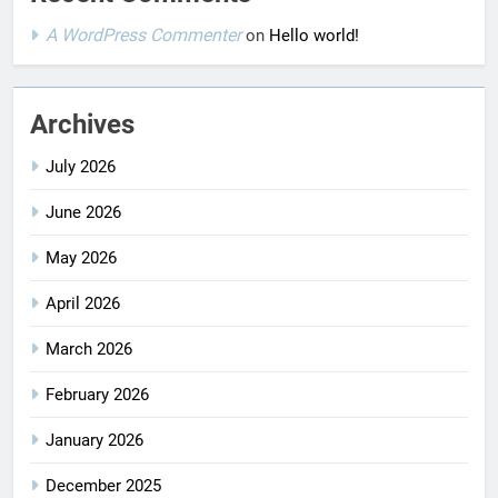
A WordPress Commenter
on
Hello world!
Archives
July 2026
June 2026
May 2026
April 2026
March 2026
February 2026
January 2026
December 2025