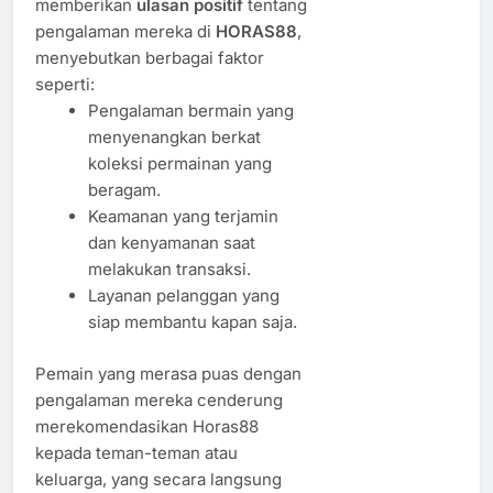
memberikan
ulasan positif
tentang
pengalaman mereka di
HORAS88
,
menyebutkan berbagai faktor
seperti:
Pengalaman bermain yang
menyenangkan berkat
koleksi permainan yang
beragam.
Keamanan yang terjamin
dan kenyamanan saat
melakukan transaksi.
Layanan pelanggan yang
siap membantu kapan saja.
Pemain yang merasa puas dengan
pengalaman mereka cenderung
merekomendasikan Horas88
kepada teman-teman atau
keluarga, yang secara langsung