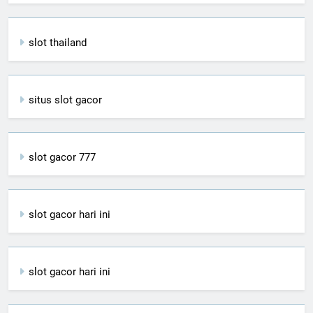
slot thailand
situs slot gacor
slot gacor 777
slot gacor hari ini
slot gacor hari ini