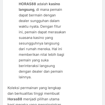
HORAS88
adalah
kasino
langsung
, di mana pemain
dapat bermain dengan
dealer sungguhan dalam
waktu nyata. Dengan fitur
ini, pemain dapat merasakan
suasana kasino yang
sesungguhnya langsung
dari rumah mereka. Hal ini
memberikan nilai lebih bagi
pemain yang suka
berinteraksi langsung
dengan dealer dan pemain
lainnya.
Koleksi permainan yang lengkap
dan berkualitas tinggi membuat
Horas88
menjadi pilihan utama
bagi mereka yang menginginkan