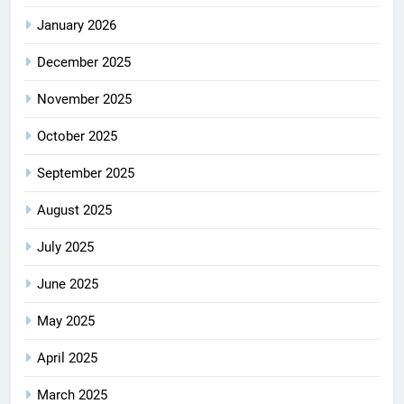
January 2026
December 2025
November 2025
October 2025
September 2025
August 2025
July 2025
June 2025
May 2025
April 2025
March 2025