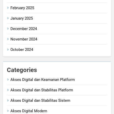
February 2025
January 2025
December 2024
November 2024
October 2024
Categories
Akses Digital dan Keamanan Platform
Akses Digital dan Stabilitas Platform
Akses Digital dan Stabilitas Sistem
Akses Digital Modern