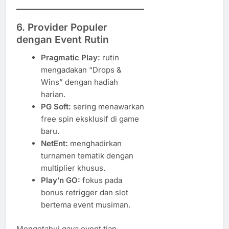
6. Provider Populer
dengan Event Rutin
Pragmatic Play:
rutin
mengadakan “Drops &
Wins” dengan hadiah
harian.
PG Soft:
sering menawarkan
free spin eksklusif di game
baru.
NetEnt:
menghadirkan
turnamen tematik dengan
multiplier khusus.
Play’n GO:
fokus pada
bonus retrigger dan slot
bertema event musiman.
Mengetahui gaya event tiap