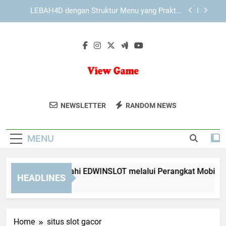
Skip
KAYA787 dengan Struktur Informasi yang Ringkas
to
dan Mudah Dipahami
content
Cara Memahami Fitur Utama KAYA787 bagi
Pengguna Pemula
Panduan Menjelajahi EDWINSLOT melalui
Perangkat Mobile dan Desktop
LEBAH4D dengan Struktur Menu yang Praktis
untuk Aktivitas Harian
View Game
Dapatkan Ulasan Dan Panduan Lengkap
KAYA787 dengan Struktur Informasi yang Ringkas
NEWSLETTER
RANDOM NEWS
dan Mudah Dipahami
Untuk Game Favorit Anda Di View Game.
Cara Memahami Fitur Utama KAYA787 bagi
Temukan Berita Terbaru, Tips, Dan Trik
Pengguna Pemula
MENU
Game Di Sini!
nduan Menjelajahi EDWINSLOT melalui Perangkat Mobile dan 
HEADLINES
eeks Ago
Home
situs slot gacor