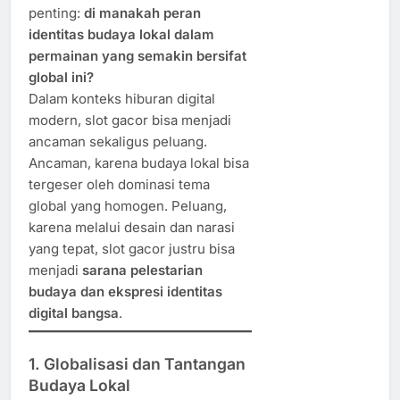
penting:
di manakah peran
identitas budaya lokal dalam
permainan yang semakin bersifat
global ini?
Dalam konteks hiburan digital
modern, slot gacor bisa menjadi
ancaman sekaligus peluang.
Ancaman, karena budaya lokal bisa
tergeser oleh dominasi tema
global yang homogen. Peluang,
karena melalui desain dan narasi
yang tepat, slot gacor justru bisa
menjadi
sarana pelestarian
budaya dan ekspresi identitas
digital bangsa
.
1.
Globalisasi dan Tantangan
Budaya Lokal