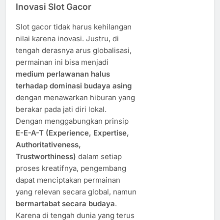
Inovasi Slot Gacor
Slot gacor tidak harus kehilangan
nilai karena inovasi. Justru, di
tengah derasnya arus globalisasi,
permainan ini bisa menjadi
medium perlawanan halus
terhadap dominasi budaya asing
dengan menawarkan hiburan yang
berakar pada jati diri lokal.
Dengan menggabungkan prinsip
E-E-A-T (Experience, Expertise,
Authoritativeness,
Trustworthiness)
dalam setiap
proses kreatifnya, pengembang
dapat menciptakan permainan
yang relevan secara global, namun
bermartabat secara budaya
.
Karena di tengah dunia yang terus