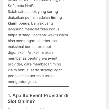
Soft, atau NetEnt.
Salah satu aspek yang sering
diabaikan pemain adalah
timing
klaim bonus
. Banyak yang
langsung mengaktifkan bonus
tanpa strategi, padahal waktu klaim
bisa memengaruhi seberapa
maksimal bonus tersebut
digunakan. Artikel ini akan
membahas pentingnya event
provider, cara membaca timing
klaim bonus, serta strategi agar
pengalaman bermain tetap
menguntungkan.
1. Apa Itu Event Provider di
Slot Online?