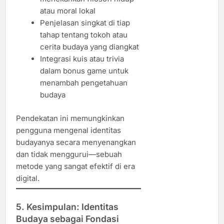
atau moral lokal
Penjelasan singkat di tiap
tahap tentang tokoh atau
cerita budaya yang diangkat
Integrasi kuis atau trivia
dalam bonus game untuk
menambah pengetahuan
budaya
Pendekatan ini memungkinkan
pengguna mengenal identitas
budayanya secara menyenangkan
dan tidak menggurui—sebuah
metode yang sangat efektif di era
digital.
5.
Kesimpulan: Identitas
Budaya sebagai Fondasi