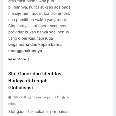
atau “last push”. Apa pun
pilihannya, kunci sukses ada pada
manajemen modal, kontrol emosi,
dan pemilihan waktu yang tepat.
Singkatnya, slot gacor saat event
provider bukan hanya soal bonus
yang diberikan, tapi juga
bagaimana dan kapan kamu
menggunakannya
.
Read More
Slot Gacor dan Identitas
Budaya di Tengah
Globalisasi
d96c81f
1 year ago
0
6
mins
Slot gacor tak sekadar permainan