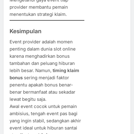
provider membantu pemain
menentukan strategi klaim.
Kesimpulan
Event provider adalah momen
penting dalam dunia slot online
karena menghadirkan bonus
tambahan dan peluang hiburan
lebih besar. Namun,
timing klaim
bonus
sering menjadi faktor
penentu apakah bonus benar-
benar bermanfaat atau sekadar
lewat begitu saja.
Awal event cocok untuk pemain
ambisius, tengah event pas bagi
yang ingin stabil, sedangkan akhir
event ideal untuk hiburan santai