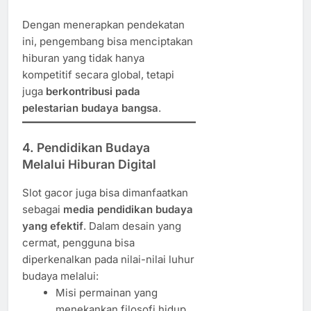
Dengan menerapkan pendekatan
ini, pengembang bisa menciptakan
hiburan yang tidak hanya
kompetitif secara global, tetapi
juga
berkontribusi pada
pelestarian budaya bangsa
.
4.
Pendidikan Budaya
Melalui Hiburan Digital
Slot gacor juga bisa dimanfaatkan
sebagai
media pendidikan budaya
yang efektif
. Dalam desain yang
cermat, pengguna bisa
diperkenalkan pada nilai-nilai luhur
budaya melalui:
Misi permainan yang
menekankan filosofi hidup