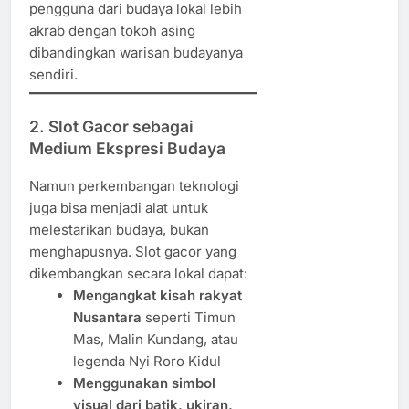
pengguna dari budaya lokal lebih
akrab dengan tokoh asing
dibandingkan warisan budayanya
sendiri.
2.
Slot Gacor sebagai
Medium Ekspresi Budaya
Namun perkembangan teknologi
juga bisa menjadi alat untuk
melestarikan budaya, bukan
menghapusnya. Slot gacor yang
dikembangkan secara lokal dapat:
Mengangkat kisah rakyat
Nusantara
seperti Timun
Mas, Malin Kundang, atau
legenda Nyi Roro Kidul
Menggunakan simbol
visual dari batik, ukiran,