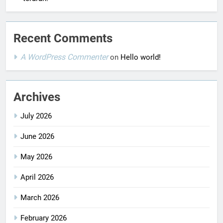
Recent Comments
A WordPress Commenter
on
Hello world!
Archives
July 2026
June 2026
May 2026
April 2026
March 2026
February 2026