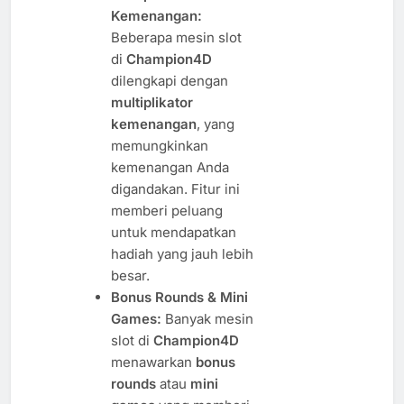
Kemenangan:
Beberapa mesin slot
di
Champion4D
dilengkapi dengan
multiplikator
kemenangan
, yang
memungkinkan
kemenangan Anda
digandakan. Fitur ini
memberi peluang
untuk mendapatkan
hadiah yang jauh lebih
besar.
Bonus Rounds & Mini
Games:
Banyak mesin
slot di
Champion4D
menawarkan
bonus
rounds
atau
mini