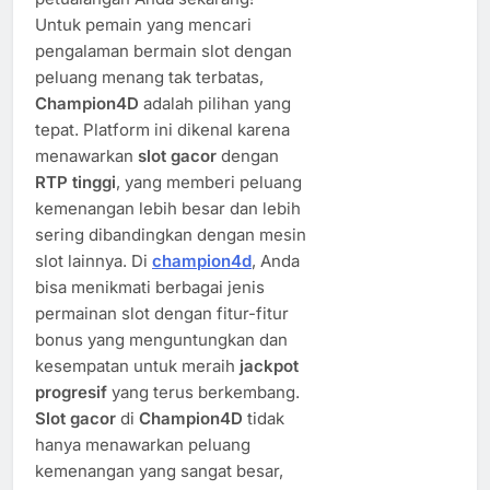
Untuk pemain yang mencari
pengalaman bermain slot dengan
peluang menang tak terbatas,
Champion4D
adalah pilihan yang
tepat. Platform ini dikenal karena
menawarkan
slot gacor
dengan
RTP tinggi
, yang memberi peluang
kemenangan lebih besar dan lebih
sering dibandingkan dengan mesin
slot lainnya. Di
champion4d
, Anda
bisa menikmati berbagai jenis
permainan slot dengan fitur-fitur
bonus yang menguntungkan dan
kesempatan untuk meraih
jackpot
progresif
yang terus berkembang.
Slot gacor
di
Champion4D
tidak
hanya menawarkan peluang
kemenangan yang sangat besar,