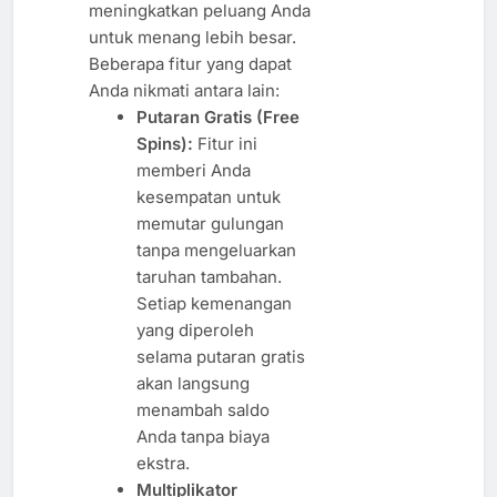
meningkatkan peluang Anda
untuk menang lebih besar.
Beberapa fitur yang dapat
Anda nikmati antara lain:
Putaran Gratis (Free
Spins):
Fitur ini
memberi Anda
kesempatan untuk
memutar gulungan
tanpa mengeluarkan
taruhan tambahan.
Setiap kemenangan
yang diperoleh
selama putaran gratis
akan langsung
menambah saldo
Anda tanpa biaya
ekstra.
Multiplikator