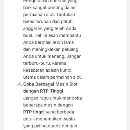
Pengelolaan bankroll yang
baik sangat penting dalam
permainan slot. Tentukan
batas taruhan dan patuhi
anggaran yang telah Anda
buat. Hal ini akan membantu
Anda bermain lebih lama
dan meningkatkan peluang
Anda untuk menang. Jangan
terburu-buru, karena
kesabaran adalah kunci
utama dalam permainan slot.
Coba Berbagai Mesin Slot
dengan RTP Tinggi
Jangan ragu untuk mencoba
beberapa mesin dengan
RTP tinggi
yang berbeda
untuk menemukan mesin
yang paling cocok dengan