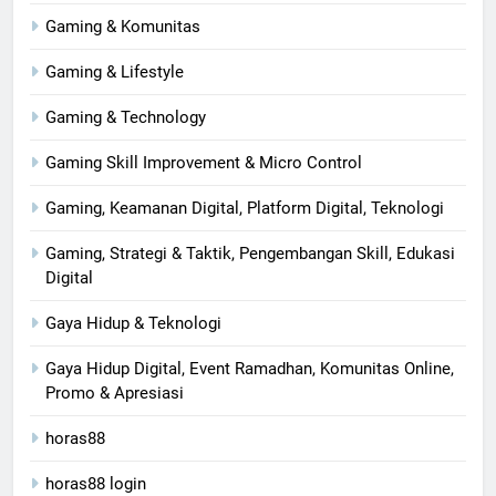
Gaming & Komunitas
Gaming & Lifestyle
Gaming & Technology
Gaming Skill Improvement & Micro Control
Gaming, Keamanan Digital, Platform Digital, Teknologi
Gaming, Strategi & Taktik, Pengembangan Skill, Edukasi
Digital
Gaya Hidup & Teknologi
Gaya Hidup Digital, Event Ramadhan, Komunitas Online,
Promo & Apresiasi
horas88
horas88 login