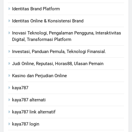
Identitas Brand Platform
Identitas Online & Konsistensi Brand
Inovasi Teknologi, Pengalaman Pengguna, Interaktivitas
Digital, Transformasi Platform
Investasi, Panduan Pemula, Teknologi Finansial.
Judi Online, Reputasi, Horas88, Ulasan Pemain
Kasino dan Perjudian Online
kaya787
kaya787 alternati
kaya787 link alternatif
kaya787 login