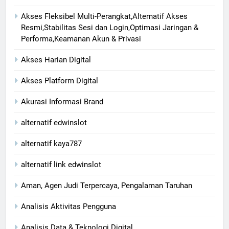
Akses Fleksibel Multi-Perangkat,Alternatif Akses
Resmi,Stabilitas Sesi dan Login,Optimasi Jaringan &
Performa,Keamanan Akun & Privasi
Akses Harian Digital
Akses Platform Digital
Akurasi Informasi Brand
alternatif edwinslot
alternatif kaya787
alternatif link edwinslot
Aman, Agen Judi Terpercaya, Pengalaman Taruhan
Analisis Aktivitas Pengguna
Analisis Data & Teknologi Digital