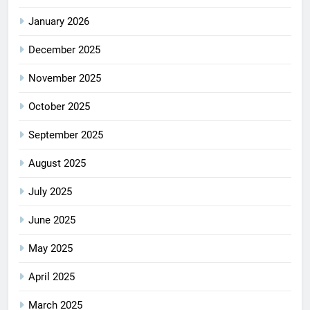
January 2026
December 2025
November 2025
October 2025
September 2025
August 2025
July 2025
June 2025
May 2025
April 2025
March 2025