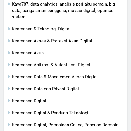
Kaya787, data analytics, analisis perilaku pemain, big
data, pengalaman pengguna, inovasi digital, optimasi
sistem
Keamanan & Teknologi Digital
Keamanan Akses & Proteksi Akun Digital
Keamanan Akun
Keamanan Aplikasi & Autentikasi Digital
Keamanan Data & Manajemen Akses Digital
Keamanan Data dan Privasi Digital
Keamanan Digital
Keamanan Digital & Panduan Teknologi
Keamanan Digital, Permainan Online, Panduan Bermain