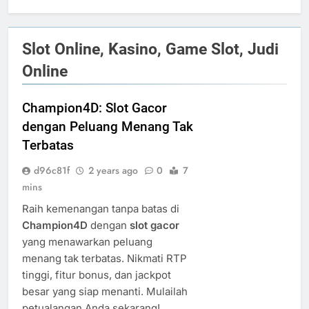
Slot Online, Kasino, Game Slot, Judi
Online
Champion4D: Slot Gacor
dengan Peluang Menang Tak
Terbatas
d96c81f
2 years ago
0
7
mins
Raih kemenangan tanpa batas di
Champion4D
dengan
slot gacor
yang menawarkan peluang
menang tak terbatas. Nikmati RTP
tinggi, fitur bonus, dan jackpot
besar yang siap menanti. Mulailah
petualangan Anda sekarang!