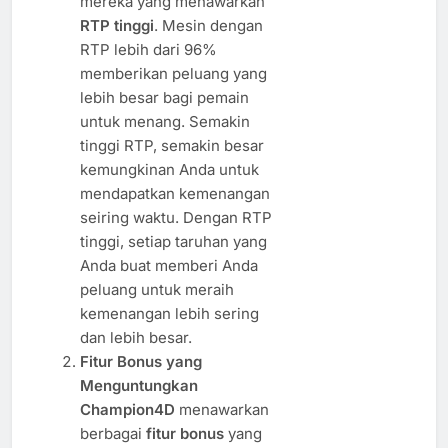
mereka yang menawarkan
RTP tinggi
. Mesin dengan
RTP lebih dari 96%
memberikan peluang yang
lebih besar bagi pemain
untuk menang. Semakin
tinggi RTP, semakin besar
kemungkinan Anda untuk
mendapatkan kemenangan
seiring waktu. Dengan RTP
tinggi, setiap taruhan yang
Anda buat memberi Anda
peluang untuk meraih
kemenangan lebih sering
dan lebih besar.
Fitur Bonus yang
Menguntungkan
Champion4D
menawarkan
berbagai
fitur bonus
yang