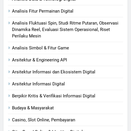
Analisis Fitur Permainan Digital
Analisis Fluktuasi Spin, Studi Ritme Putaran, Observasi
Dinamika Reel, Evaluasi Sistem Operasional, Riset
Perilaku Mesin
Analisis Simbol & Fitur Game
Arsitektur & Engineering API
Arsitektur Informasi dan Ekosistem Digital
Arsitektur Informasi Digital
Berpikir Kritis & Verifikasi Informasi Digital
Budaya & Masyarakat
Casino, Slot Online, Pembayaran