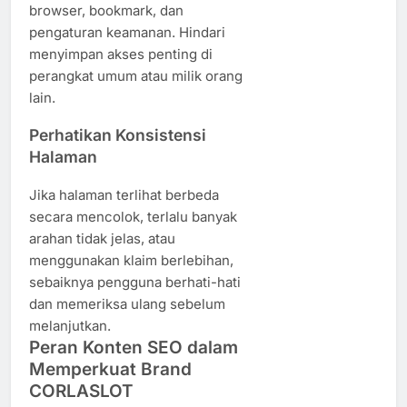
browser, bookmark, dan
pengaturan keamanan. Hindari
menyimpan akses penting di
perangkat umum atau milik orang
lain.
Perhatikan Konsistensi
Halaman
Jika halaman terlihat berbeda
secara mencolok, terlalu banyak
arahan tidak jelas, atau
menggunakan klaim berlebihan,
sebaiknya pengguna berhati-hati
dan memeriksa ulang sebelum
melanjutkan.
Peran Konten SEO dalam
Memperkuat Brand
CORLASLOT