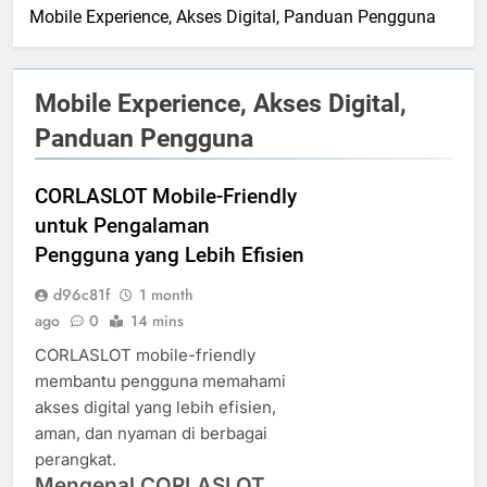
Mobile Experience, Akses Digital, Panduan Pengguna
Mobile Experience, Akses Digital,
Panduan Pengguna
CORLASLOT Mobile-Friendly
untuk Pengalaman
Pengguna yang Lebih Efisien
d96c81f
1 month
ago
0
14 mins
CORLASLOT mobile-friendly
membantu pengguna memahami
akses digital yang lebih efisien,
aman, dan nyaman di berbagai
perangkat.
Mengenal CORLASLOT