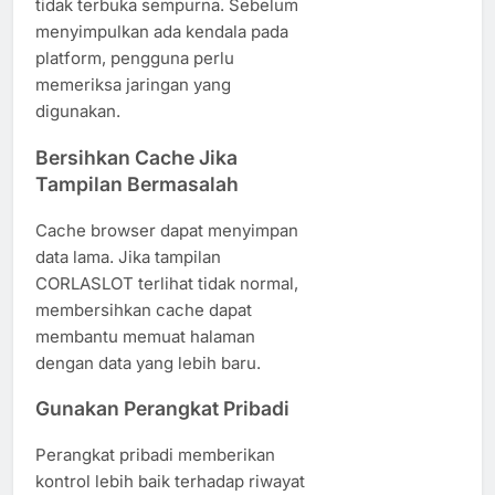
tidak terbuka sempurna. Sebelum
menyimpulkan ada kendala pada
platform, pengguna perlu
memeriksa jaringan yang
digunakan.
Bersihkan Cache Jika
Tampilan Bermasalah
Cache browser dapat menyimpan
data lama. Jika tampilan
CORLASLOT terlihat tidak normal,
membersihkan cache dapat
membantu memuat halaman
dengan data yang lebih baru.
Gunakan Perangkat Pribadi
Perangkat pribadi memberikan
kontrol lebih baik terhadap riwayat