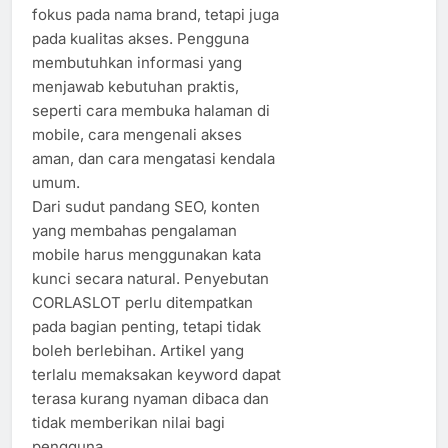
fokus pada nama brand, tetapi juga
pada kualitas akses. Pengguna
membutuhkan informasi yang
menjawab kebutuhan praktis,
seperti cara membuka halaman di
mobile, cara mengenali akses
aman, dan cara mengatasi kendala
umum.
Dari sudut pandang SEO, konten
yang membahas pengalaman
mobile harus menggunakan kata
kunci secara natural. Penyebutan
CORLASLOT perlu ditempatkan
pada bagian penting, tetapi tidak
boleh berlebihan. Artikel yang
terlalu memaksakan keyword dapat
terasa kurang nyaman dibaca dan
tidak memberikan nilai bagi
pengguna.