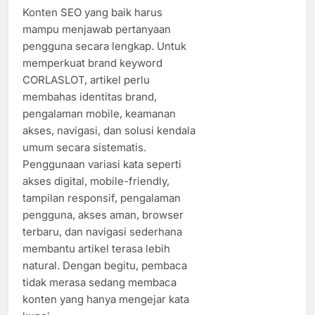
Konten SEO yang baik harus
mampu menjawab pertanyaan
pengguna secara lengkap. Untuk
memperkuat brand keyword
CORLASLOT, artikel perlu
membahas identitas brand,
pengalaman mobile, keamanan
akses, navigasi, dan solusi kendala
umum secara sistematis.
Penggunaan variasi kata seperti
akses digital, mobile-friendly,
tampilan responsif, pengalaman
pengguna, akses aman, browser
terbaru, dan navigasi sederhana
membantu artikel terasa lebih
natural. Dengan begitu, pembaca
tidak merasa sedang membaca
konten yang hanya mengejar kata