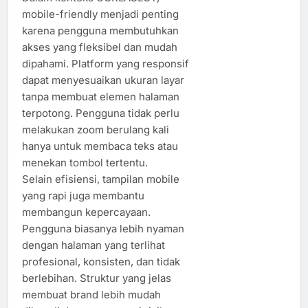
mobile-friendly menjadi penting
karena pengguna membutuhkan
akses yang fleksibel dan mudah
dipahami. Platform yang responsif
dapat menyesuaikan ukuran layar
tanpa membuat elemen halaman
terpotong. Pengguna tidak perlu
melakukan zoom berulang kali
hanya untuk membaca teks atau
menekan tombol tertentu.
Selain efisiensi, tampilan mobile
yang rapi juga membantu
membangun kepercayaan.
Pengguna biasanya lebih nyaman
dengan halaman yang terlihat
profesional, konsisten, dan tidak
berlebihan. Struktur yang jelas
membuat brand lebih mudah