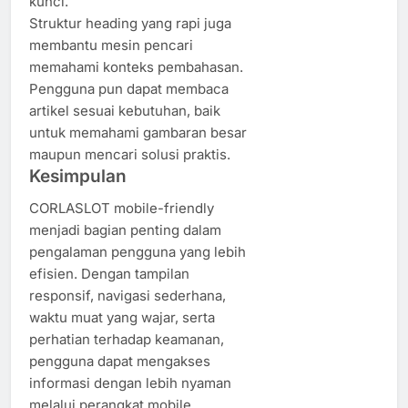
kunci.
Struktur heading yang rapi juga
membantu mesin pencari
memahami konteks pembahasan.
Pengguna pun dapat membaca
artikel sesuai kebutuhan, baik
untuk memahami gambaran besar
maupun mencari solusi praktis.
Kesimpulan
CORLASLOT mobile-friendly
menjadi bagian penting dalam
pengalaman pengguna yang lebih
efisien. Dengan tampilan
responsif, navigasi sederhana,
waktu muat yang wajar, serta
perhatian terhadap keamanan,
pengguna dapat mengakses
informasi dengan lebih nyaman
melalui perangkat mobile.