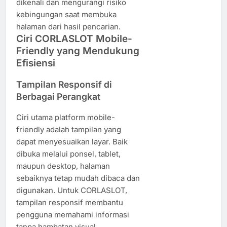
dikenali dan mengurangi risiko
kebingungan saat membuka
halaman dari hasil pencarian.
Ciri CORLASLOT Mobile-
Friendly yang Mendukung
Efisiensi
Tampilan Responsif di
Berbagai Perangkat
Ciri utama platform mobile-
friendly adalah tampilan yang
dapat menyesuaikan layar. Baik
dibuka melalui ponsel, tablet,
maupun desktop, halaman
sebaiknya tetap mudah dibaca dan
digunakan. Untuk CORLASLOT,
tampilan responsif membantu
pengguna memahami informasi
tanpa hambatan visual.