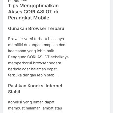
Tips Mengoptimalkan
Akses CORLASLOT di
Perangkat Mobile
Gunakan Browser Terbaru
Browser versi terbaru biasanya
memiliki dukungan tampilan dan
keamanan yang lebih baik.
Pengguna CORLASLOT sebaiknya
memperbarui browser secara
berkala agar halaman dapat
terbuka dengan lebih stabil.
Pastikan Koneksi Internet
Stabil
Koneksi yang lemah dapat
membuat halaman lambat atau