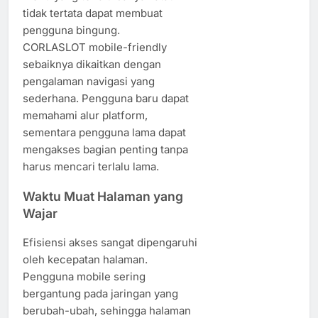
tidak tertata dapat membuat
pengguna bingung.
CORLASLOT mobile-friendly
sebaiknya dikaitkan dengan
pengalaman navigasi yang
sederhana. Pengguna baru dapat
memahami alur platform,
sementara pengguna lama dapat
mengakses bagian penting tanpa
harus mencari terlalu lama.
Waktu Muat Halaman yang
Wajar
Efisiensi akses sangat dipengaruhi
oleh kecepatan halaman.
Pengguna mobile sering
bergantung pada jaringan yang
berubah-ubah, sehingga halaman