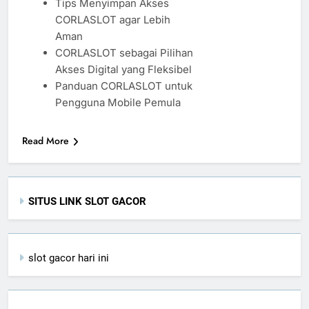
Tips Menyimpan Akses
CORLASLOT agar Lebih
Aman
CORLASLOT sebagai Pilihan
Akses Digital yang Fleksibel
Panduan CORLASLOT untuk
Pengguna Mobile Pemula
Read More
SITUS LINK SLOT GACOR
slot gacor hari ini