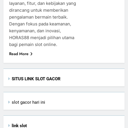
layanan, fitur, dan kebijakan yang
dirancang untuk memberikan
pengalaman bermain terbaik.
Dengan fokus pada keamanan,
kenyamanan, dan inovasi,
HORAS88 menjadi pilihan utama
bagi pemain slot online.
Read More
SITUS LINK SLOT GACOR
slot gacor hari ini
link slot