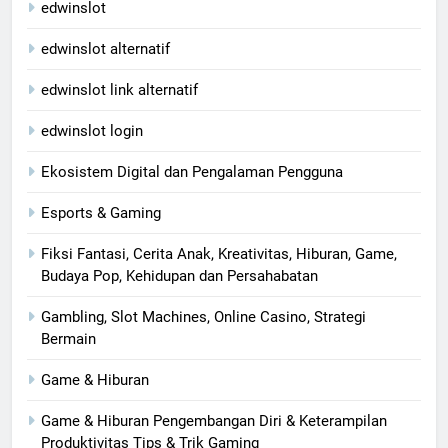
edwinslot
edwinslot alternatif
edwinslot link alternatif
edwinslot login
Ekosistem Digital dan Pengalaman Pengguna
Esports & Gaming
Fiksi Fantasi, Cerita Anak, Kreativitas, Hiburan, Game,
Budaya Pop, Kehidupan dan Persahabatan
Gambling, Slot Machines, Online Casino, Strategi
Bermain
Game & Hiburan
Game & Hiburan Pengembangan Diri & Keterampilan
Produktivitas Tips & Trik Gaming