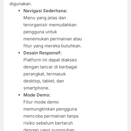
digunakan.
Navigasi Sederhana:
Menu yang jelas dan
terorganisir memudahkan
pengguna untuk
menemukan permainan atau
fitur yang mereka butuhkan.
Desain Responsif:
Platform ini dapat diakses
dengan lancar di berbagai
perangkat, termasuk
desktop, tablet, dan
smartphone.
Mode Demo:
Fitur mode demo
memungkinkan pengguna
mencoba permainan tanpa
risiko sebelum bertaruh
dengan uang sungguhan.