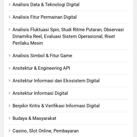
Analisis Data & Teknologi Digital
Analisis Fitur Permainan Digital
Analisis Fluktuasi Spin, Studi Ritme Putaran, Observasi
Dinamika Reel, Evaluasi Sistem Operasional, Riset
Perilaku Mesin
Analisis Simbol & Fitur Game
Arsitektur & Engineering API
Arsitektur Informasi dan Ekosistem Digital
Arsitektur Informasi Digital
Berpikir Kritis & Verifikasi Informasi Digital
Budaya & Masyarakat
Casino, Slot Online, Pembayaran