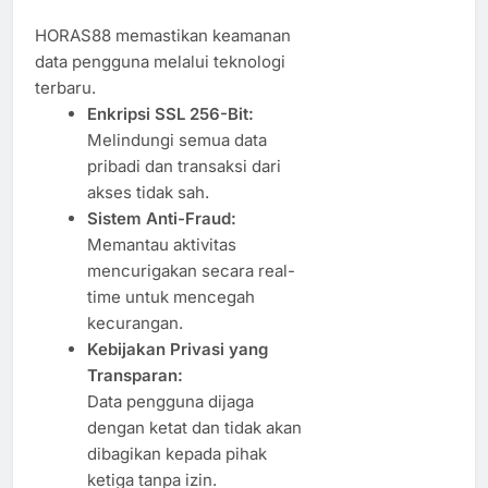
HORAS88 memastikan keamanan
data pengguna melalui teknologi
terbaru.
Enkripsi SSL 256-Bit:
Melindungi semua data
pribadi dan transaksi dari
akses tidak sah.
Sistem Anti-Fraud:
Memantau aktivitas
mencurigakan secara real-
time untuk mencegah
kecurangan.
Kebijakan Privasi yang
Transparan:
Data pengguna dijaga
dengan ketat dan tidak akan
dibagikan kepada pihak
ketiga tanpa izin.