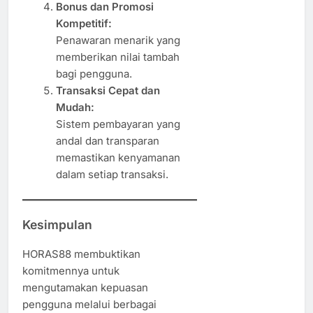
Bonus dan Promosi
Kompetitif:
Penawaran menarik yang
memberikan nilai tambah
bagi pengguna.
Transaksi Cepat dan
Mudah:
Sistem pembayaran yang
andal dan transparan
memastikan kenyamanan
dalam setiap transaksi.
Kesimpulan
HORAS88 membuktikan
komitmennya untuk
mengutamakan kepuasan
pengguna melalui berbagai