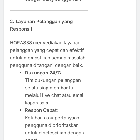
2. Layanan Pelanggan yang
Responsif
HORAS88 menyediakan layanan
pelanggan yang cepat dan efektif
untuk memastikan semua masalah
pengguna ditangani dengan baik.
Dukungan 24/7:
Tim dukungan pelanggan
selalu siap membantu
melalui live chat atau email
kapan saja.
Respon Cepat:
Keluhan atau pertanyaan
pengguna diprioritaskan
untuk diselesaikan dengan