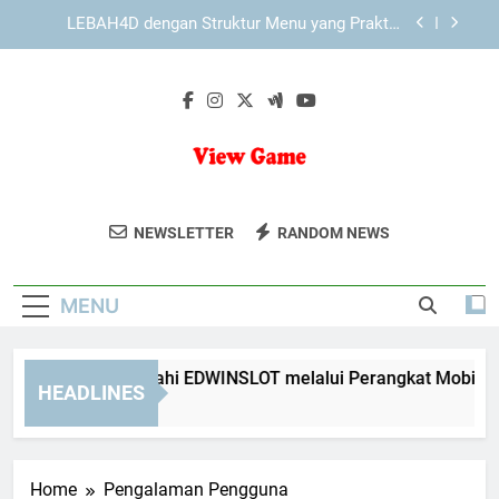
Skip
KAYA787 dengan Struktur Informasi yang Ringkas
to
dan Mudah Dipahami
content
Cara Memahami Fitur Utama KAYA787 bagi
Pengguna Pemula
Panduan Menjelajahi EDWINSLOT melalui
Perangkat Mobile dan Desktop
LEBAH4D dengan Struktur Menu yang Praktis
untuk Aktivitas Harian
View Game
Dapatkan Ulasan Dan Panduan Lengkap
KAYA787 dengan Struktur Informasi yang Ringkas
NEWSLETTER
RANDOM NEWS
dan Mudah Dipahami
Untuk Game Favorit Anda Di View Game.
Cara Memahami Fitur Utama KAYA787 bagi
Temukan Berita Terbaru, Tips, Dan Trik
Pengguna Pemula
MENU
Game Di Sini!
nduan Menjelajahi EDWINSLOT melalui Perangkat Mobile dan 
HEADLINES
eeks Ago
Home
Pengalaman Pengguna