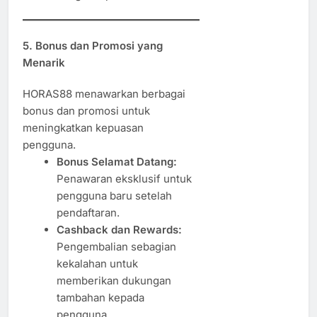
5. Bonus dan Promosi yang
Menarik
HORAS88 menawarkan berbagai
bonus dan promosi untuk
meningkatkan kepuasan
pengguna.
Bonus Selamat Datang:
Penawaran eksklusif untuk
pengguna baru setelah
pendaftaran.
Cashback dan Rewards:
Pengembalian sebagian
kekalahan untuk
memberikan dukungan
tambahan kepada
pengguna.