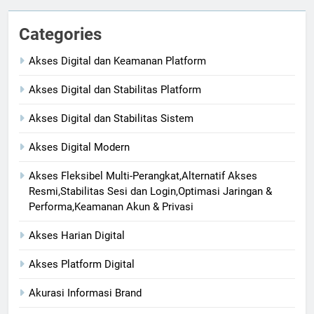
Categories
Akses Digital dan Keamanan Platform
Akses Digital dan Stabilitas Platform
Akses Digital dan Stabilitas Sistem
Akses Digital Modern
Akses Fleksibel Multi-Perangkat,Alternatif Akses
Resmi,Stabilitas Sesi dan Login,Optimasi Jaringan &
Performa,Keamanan Akun & Privasi
Akses Harian Digital
Akses Platform Digital
Akurasi Informasi Brand