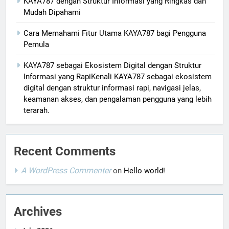
KAYA787 dengan Struktur Informasi yang Ringkas dan
Mudah Dipahami
Cara Memahami Fitur Utama KAYA787 bagi Pengguna
Pemula
KAYA787 sebagai Ekosistem Digital dengan Struktur
Informasi yang RapiKenali KAYA787 sebagai ekosistem
digital dengan struktur informasi rapi, navigasi jelas,
keamanan akses, dan pengalaman pengguna yang lebih
terarah.
Recent Comments
A WordPress Commenter
on
Hello world!
Archives