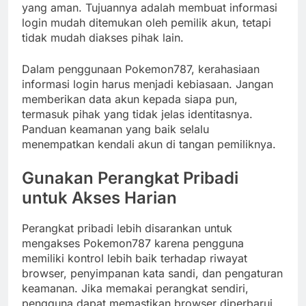
yang aman. Tujuannya adalah membuat informasi
login mudah ditemukan oleh pemilik akun, tetapi
tidak mudah diakses pihak lain.
Dalam penggunaan Pokemon787, kerahasiaan
informasi login harus menjadi kebiasaan. Jangan
memberikan data akun kepada siapa pun,
termasuk pihak yang tidak jelas identitasnya.
Panduan keamanan yang baik selalu
menempatkan kendali akun di tangan pemiliknya.
Gunakan Perangkat Pribadi
untuk Akses Harian
Perangkat pribadi lebih disarankan untuk
mengakses Pokemon787 karena pengguna
memiliki kontrol lebih baik terhadap riwayat
browser, penyimpanan kata sandi, dan pengaturan
keamanan. Jika memakai perangkat sendiri,
pengguna dapat memastikan browser diperbarui,