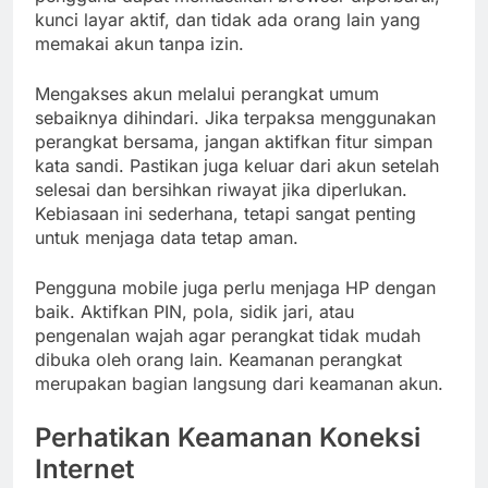
kunci layar aktif, dan tidak ada orang lain yang
memakai akun tanpa izin.
Mengakses akun melalui perangkat umum
sebaiknya dihindari. Jika terpaksa menggunakan
perangkat bersama, jangan aktifkan fitur simpan
kata sandi. Pastikan juga keluar dari akun setelah
selesai dan bersihkan riwayat jika diperlukan.
Kebiasaan ini sederhana, tetapi sangat penting
untuk menjaga data tetap aman.
Pengguna mobile juga perlu menjaga HP dengan
baik. Aktifkan PIN, pola, sidik jari, atau
pengenalan wajah agar perangkat tidak mudah
dibuka oleh orang lain. Keamanan perangkat
merupakan bagian langsung dari keamanan akun.
Perhatikan Keamanan Koneksi
Internet