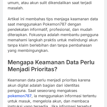
umum, atau akun sulit dikendalikan saat terjadi
masalah.
Artikel ini membahas tips menjaga keamanan data
saat menggunakan Pokemon787 dengan
pendekatan informatif, profesional, dan mudah
diterapkan. Fokusnya adalah membantu pengguna
memahami langkah praktis untuk melindungi akun
tanpa klaim berlebihan dan tanpa pembahasan
yang membingungkan.
Mengapa Keamanan Data Perlu
Menjadi Prioritas?
Keamanan data perlu menjadi prioritas karena
akun digital adalah bagian dari identitas
pengguna. Saat seseorang mengakses
pokemon787
, ia menggunakan informasi tertentu
untuk masuk, mengelola akun, dan membaca
instruksi yang tersedia. Jika informasi tersebut