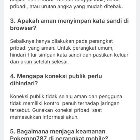
pribadi, atau urutan angka yang mudah ditebak.
3. Apakah aman menyimpan kata sandi di
browser?
Sebaiknya hanya dilakukan pada perangkat
pribadi yang aman. Untuk perangkat umum,
hindari fitur simpan kata sandi dan pastikan keluar
dari akun setelah selesai.
4. Mengapa koneksi publik perlu
dihindari?
Koneksi publik tidak selalu aman dan pengguna
tidak memiliki kontrol penuh terhadap jaringan
tersebut. Gunakan koneksi pribadi saat
memasukkan informasi akun.
5. Bagaimana menjaga keamanan
Pokemon787 di perangkat mobile?