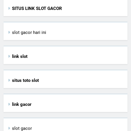
SITUS LINK SLOT GACOR
slot gacor hari ini
link slot
situs toto slot
link gacor
slot gacor