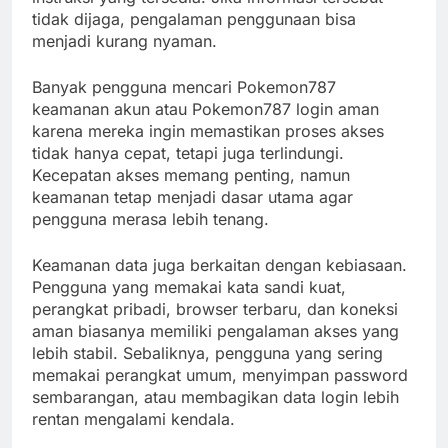
tidak dijaga, pengalaman penggunaan bisa
menjadi kurang nyaman.
Banyak pengguna mencari Pokemon787
keamanan akun atau Pokemon787 login aman
karena mereka ingin memastikan proses akses
tidak hanya cepat, tetapi juga terlindungi.
Kecepatan akses memang penting, namun
keamanan tetap menjadi dasar utama agar
pengguna merasa lebih tenang.
Keamanan data juga berkaitan dengan kebiasaan.
Pengguna yang memakai kata sandi kuat,
perangkat pribadi, browser terbaru, dan koneksi
aman biasanya memiliki pengalaman akses yang
lebih stabil. Sebaliknya, pengguna yang sering
memakai perangkat umum, menyimpan password
sembarangan, atau membagikan data login lebih
rentan mengalami kendala.