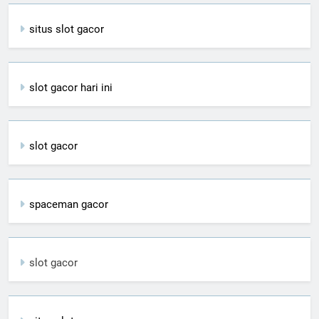
situs slot gacor
slot gacor hari ini
slot gacor
spaceman gacor
slot gacor