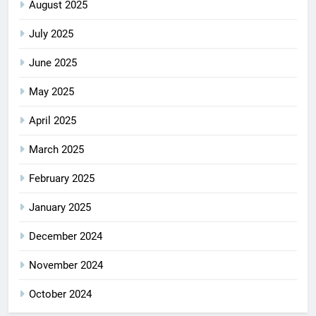
August 2025
July 2025
June 2025
May 2025
April 2025
March 2025
February 2025
January 2025
December 2024
November 2024
October 2024