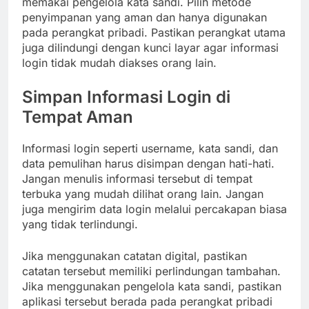
memakai pengelola kata sandi. Pilih metode
penyimpanan yang aman dan hanya digunakan
pada perangkat pribadi. Pastikan perangkat utama
juga dilindungi dengan kunci layar agar informasi
login tidak mudah diakses orang lain.
Simpan Informasi Login di
Tempat Aman
Informasi login seperti username, kata sandi, dan
data pemulihan harus disimpan dengan hati-hati.
Jangan menulis informasi tersebut di tempat
terbuka yang mudah dilihat orang lain. Jangan
juga mengirim data login melalui percakapan biasa
yang tidak terlindungi.
Jika menggunakan catatan digital, pastikan
catatan tersebut memiliki perlindungan tambahan.
Jika menggunakan pengelola kata sandi, pastikan
aplikasi tersebut berada pada perangkat pribadi