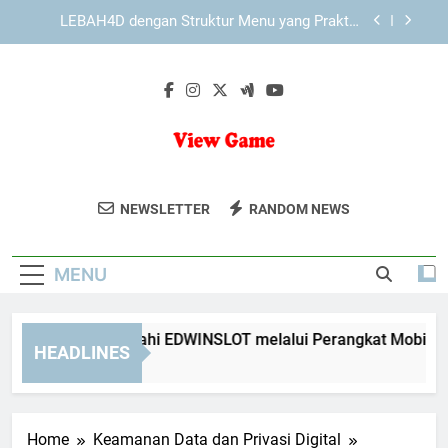
Skip
KAYA787 dengan Struktur Informasi yang Ringkas
to
dan Mudah Dipahami
content
Cara Memahami Fitur Utama KAYA787 bagi
Pengguna Pemula
Panduan Menjelajahi EDWINSLOT melalui
Perangkat Mobile dan Desktop
LEBAH4D dengan Struktur Menu yang Praktis
untuk Aktivitas Harian
View Game
Dapatkan Ulasan Dan Panduan Lengkap
KAYA787 dengan Struktur Informasi yang Ringkas
NEWSLETTER
RANDOM NEWS
dan Mudah Dipahami
Untuk Game Favorit Anda Di View Game.
Cara Memahami Fitur Utama KAYA787 bagi
Temukan Berita Terbaru, Tips, Dan Trik
Pengguna Pemula
MENU
Game Di Sini!
nduan Menjelajahi EDWINSLOT melalui Perangkat Mobile dan 
HEADLINES
eeks Ago
Home
Keamanan Data dan Privasi Digital