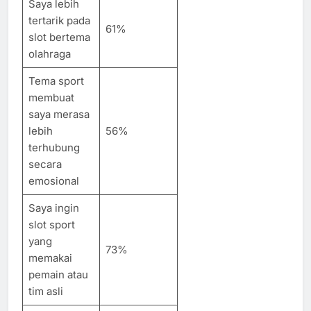
Saya lebih
tertarik pada
61%
slot bertema
olahraga
Tema sport
membuat
saya merasa
lebih
56%
terhubung
secara
emosional
Saya ingin
slot sport
yang
73%
memakai
pemain atau
tim asli