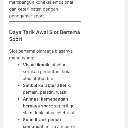
membangun koneksi emosional
dan keterlibatan dengan
penggemar sport.
Daya Tarik Awal Slot Bertema
Sport
Slot bertema olahraga biasanya
mengusung:
Visual ikonik
: stadion,
sorakan penonton, bola,
atau atribut tim
Simbol karakter atletik
:
pemain, pelatih, wasit
Animasi kemenangan
bergaya sport
: seperti gol,
slam dunk, atau selebrasi
Soundtrack penuh
semangat
: mirip atmosfer