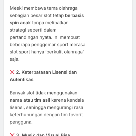
Meski membawa tema olahraga,
sebagian besar slot tetap
berbasis
spin acak
tanpa melibatkan
strategi seperti dalam
pertandingan nyata. Ini membuat
beberapa penggemar sport merasa
slot sport hanya ‘berkulit olahraga’
saja.
2. Keterbatasan Lisensi dan
Autentikasi
Banyak slot tidak menggunakan
nama atau tim asli
karena kendala
lisensi, sehingga mengurangi rasa
keterhubungan dengan tim favorit
pengguna.
3. Musik dan Visual Bisa