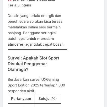
Terlalu Intens
Desain yang terlalu energik dan
penuh suara sorakan bisa terasa
melelahkan dalam sesi bermain
panjang. Pengguna seringkali
butuh
opsi untuk meredam
atmosfer
, agar tidak cepat bosan.
Survei: Apakah Slot Sport
Disukai Penggemar
Olahraga?
Berdasarkan survei UXGaming
Sport Edition 2025 terhadap 1.300
responden aktif:
Pertanyaan
Setuju (%)