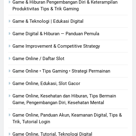
Game & Hiburan Pengembangan Diri & Keterampilan
Produktivitas Tips & Trik Gaming
Game & Teknologi | Edukasi Digital
Game Digital & Hiburan — Panduan Pemula
Game Improvement & Competitive Strategy
Game Online / Daftar Slot
Game Online • Tips Gaming • Strategi Permainan
Game Online, Edukasi, Slot Gacor
Game Online, Kesehatan dan Hiburan, Tips Bermain
Game, Pengembangan Diri, Kesehatan Mental
Game Online, Panduan Akun, Keamanan Digital, Tips &
Trik, Tutorial Login
Game Online, Tutorial, Teknologi Digital