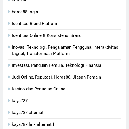
horas88
horas88 login
Identitas Brand Platform
Identitas Online & Konsistensi Brand
Inovasi Teknologi, Pengalaman Pengguna, Interaktivitas
Digital, Transformasi Platform
Investasi, Panduan Pemula, Teknologi Finansial.
Judi Online, Reputasi, Horas88, Ulasan Pemain
Kasino dan Perjudian Online
kaya787
kaya787 alternati
kaya787 link alternatif