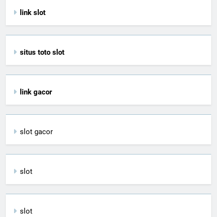
link slot
situs toto slot
link gacor
slot gacor
slot
slot