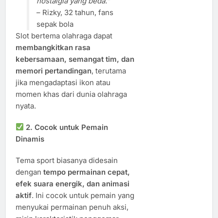
nostalgia yang beda.”
– Rizky, 32 tahun, fans
sepak bola
Slot bertema olahraga dapat
membangkitkan rasa
kebersamaan, semangat tim, dan
memori pertandingan
, terutama
jika mengadaptasi ikon atau
momen khas dari dunia olahraga
nyata.
2. Cocok untuk Pemain
Dinamis
Tema sport biasanya didesain
dengan
tempo permainan cepat,
efek suara energik, dan animasi
aktif
. Ini cocok untuk pemain yang
menyukai permainan penuh aksi,