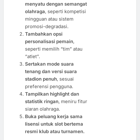
menyatu dengan semangat
olahraga
, seperti kompetisi
mingguan atau sistem
promosi-degradasi.
Tambahkan opsi
personalisasi pemain
,
seperti memilih “tim” atau
“atlet”.
Sertakan mode suara
tenang dan versi suara
stadion penuh
, sesuai
preferensi pengguna.
Tampilkan highlight dan
statistik ringan
, meniru fitur
siaran olahraga.
Buka peluang kerja sama
lisensi untuk slot bertema
resmi klub atau turnamen.