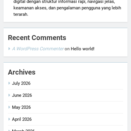
digital dengan struktur informasi rapi, navigasi jelas,
keamanan akses, dan pengalaman pengguna yang lebih
terarah.
Recent Comments
A WordPress Commenter
on
Hello world!
Archives
July 2026
June 2026
May 2026
April 2026