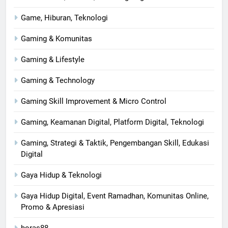
Game, Hiburan, Teknologi
Gaming & Komunitas
Gaming & Lifestyle
Gaming & Technology
Gaming Skill Improvement & Micro Control
Gaming, Keamanan Digital, Platform Digital, Teknologi
Gaming, Strategi & Taktik, Pengembangan Skill, Edukasi
Digital
Gaya Hidup & Teknologi
Gaya Hidup Digital, Event Ramadhan, Komunitas Online,
Promo & Apresiasi