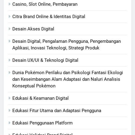
Casino, Slot Online, Pembayaran
Citra Brand Online & Identitas Digital
Desain Akses Digital
Desain Digital, Pengalaman Pengguna, Pengembangan
Aplikasi, Inovasi Teknologi, Strategi Produk
Desain UX/UI & Teknologi Digital
Dunia Pokémon Perilaku dan Psikologi Fantasi Ekologi
dan Keseimbangan Alam Adaptasi dan Naluri Analisis
Konseptual Pokémon
Edukasi & Keamanan Digital
Edukasi Fitur Utama dan Adaptasi Pengguna
Edukasi Penggunaan Platform