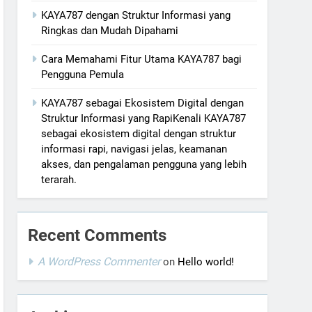
KAYA787 dengan Struktur Informasi yang
Ringkas dan Mudah Dipahami
Cara Memahami Fitur Utama KAYA787 bagi
Pengguna Pemula
KAYA787 sebagai Ekosistem Digital dengan
Struktur Informasi yang RapiKenali KAYA787
sebagai ekosistem digital dengan struktur
informasi rapi, navigasi jelas, keamanan
akses, dan pengalaman pengguna yang lebih
terarah.
Recent Comments
A WordPress Commenter
on
Hello world!