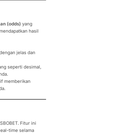
han (odds)
yang
mendapatkan hasil
dengan jelas dan
ang seperti desimal,
nda.
if memberikan
da.
 SBOBET. Fitur ini
eal-time selama