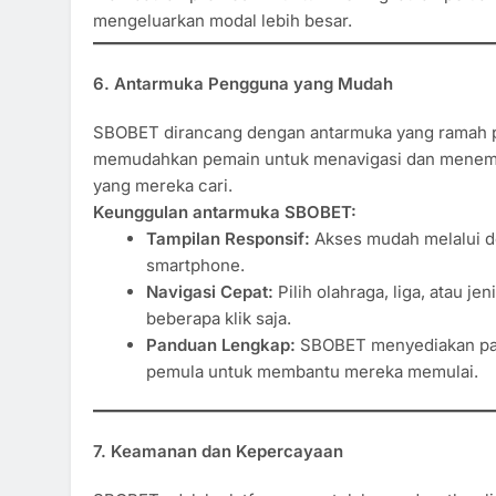
mengeluarkan modal lebih besar.
6. Antarmuka Pengguna yang Mudah
SBOBET dirancang dengan antarmuka yang ramah 
memudahkan pemain untuk menavigasi dan menemu
yang mereka cari.
Keunggulan antarmuka SBOBET:
Tampilan Responsif:
Akses mudah melalui de
smartphone.
Navigasi Cepat:
Pilih olahraga, liga, atau je
beberapa klik saja.
Panduan Lengkap:
SBOBET menyediakan pan
pemula untuk membantu mereka memulai.
7. Keamanan dan Kepercayaan