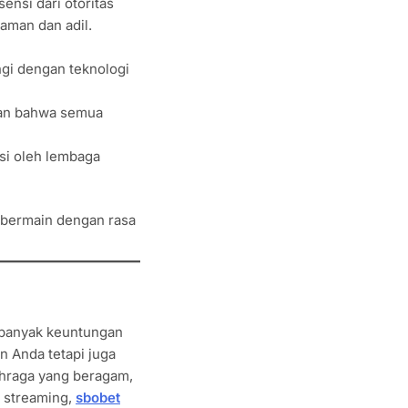
ensi dari otoritas
aman dan adil.
gi dengan teknologi
kan bahwa semua
i oleh lembaga
 bermain dengan rasa
 banyak keuntungan
 Anda tetapi juga
ahraga yang beragam,
ve streaming,
sbobet