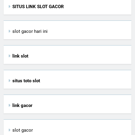
SITUS LINK SLOT GACOR
slot gacor hari ini
link slot
situs toto slot
link gacor
slot gacor