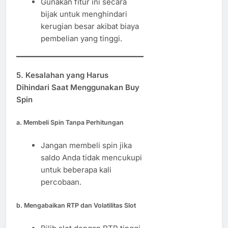
Gunakan fitur ini secara
bijak untuk menghindari
kerugian besar akibat biaya
pembelian yang tinggi.
5.
Kesalahan yang Harus
Dihindari Saat Menggunakan Buy
Spin
a. Membeli Spin Tanpa Perhitungan
Jangan membeli spin jika
saldo Anda tidak mencukupi
untuk beberapa kali
percobaan.
b. Mengabaikan RTP dan Volatilitas Slot