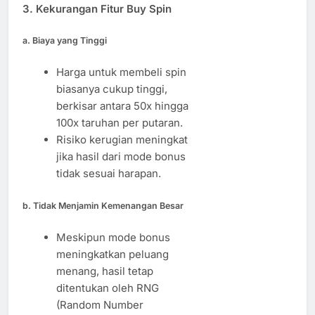
3.
Kekurangan Fitur Buy Spin
a. Biaya yang Tinggi
Harga untuk membeli spin
biasanya cukup tinggi,
berkisar antara 50x hingga
100x taruhan per putaran.
Risiko kerugian meningkat
jika hasil dari mode bonus
tidak sesuai harapan.
b. Tidak Menjamin Kemenangan Besar
Meskipun mode bonus
meningkatkan peluang
menang, hasil tetap
ditentukan oleh RNG
(Random Number