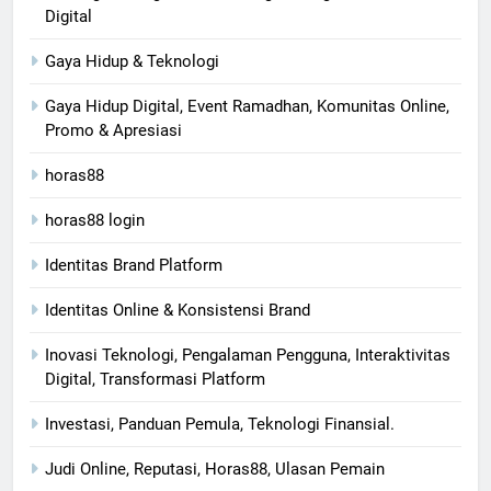
Digital
Gaya Hidup & Teknologi
Gaya Hidup Digital, Event Ramadhan, Komunitas Online,
Promo & Apresiasi
horas88
horas88 login
Identitas Brand Platform
Identitas Online & Konsistensi Brand
Inovasi Teknologi, Pengalaman Pengguna, Interaktivitas
Digital, Transformasi Platform
Investasi, Panduan Pemula, Teknologi Finansial.
Judi Online, Reputasi, Horas88, Ulasan Pemain