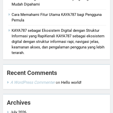
Mudah Dipahami
Cara Memahami Fitur Utama KAYA787 bagi Pengguna
Pemula
KAYA787 sebagai Ekosistem Digital dengan Struktur
Informasi yang RapiKenali KAYA787 sebagai ekosistem
digital dengan struktur informasi rapi, navigasi jelas,
keamanan akses, dan pengalaman pengguna yang lebih
terarah.
Recent Comments
A WordPress Commenter
on
Hello world!
Archives
July 2026