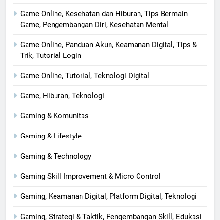
Game Online, Kesehatan dan Hiburan, Tips Bermain
Game, Pengembangan Diri, Kesehatan Mental
Game Online, Panduan Akun, Keamanan Digital, Tips &
Trik, Tutorial Login
Game Online, Tutorial, Teknologi Digital
Game, Hiburan, Teknologi
Gaming & Komunitas
Gaming & Lifestyle
Gaming & Technology
Gaming Skill Improvement & Micro Control
Gaming, Keamanan Digital, Platform Digital, Teknologi
Gaming, Strategi & Taktik, Pengembangan Skill, Edukasi