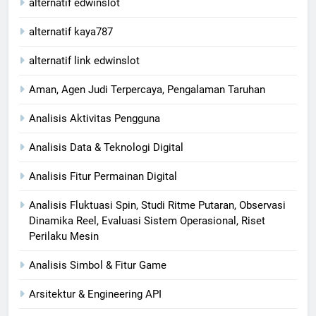
alternatif edwinslot
alternatif kaya787
alternatif link edwinslot
Aman, Agen Judi Terpercaya, Pengalaman Taruhan
Analisis Aktivitas Pengguna
Analisis Data & Teknologi Digital
Analisis Fitur Permainan Digital
Analisis Fluktuasi Spin, Studi Ritme Putaran, Observasi
Dinamika Reel, Evaluasi Sistem Operasional, Riset
Perilaku Mesin
Analisis Simbol & Fitur Game
Arsitektur & Engineering API