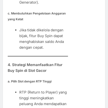
Generator).
c. Membutuhkan Pengelolaan Anggaran
yang Ketat
Jika tidak dikelola dengan
bijak, fitur Buy Spin dapat
menghabiskan saldo Anda
dengan cepat.
4.
Strategi Memanfaatkan Fitur
Buy Spin di Slot Gacor
a. Pilih Slot dengan RTP Tinggi
RTP (Return to Player) yang
tinggi meningkatkan
peluang Anda mendapatkan