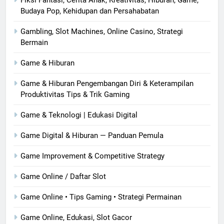
Budaya Pop, Kehidupan dan Persahabatan
Gambling, Slot Machines, Online Casino, Strategi
Bermain
Game & Hiburan
Game & Hiburan Pengembangan Diri & Keterampilan
Produktivitas Tips & Trik Gaming
Game & Teknologi | Edukasi Digital
Game Digital & Hiburan — Panduan Pemula
Game Improvement & Competitive Strategy
Game Online / Daftar Slot
Game Online • Tips Gaming • Strategi Permainan
Game Online, Edukasi, Slot Gacor