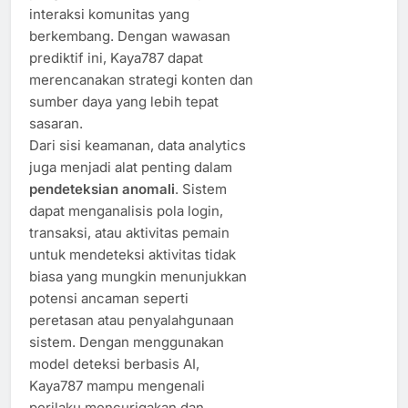
interaksi komunitas yang
berkembang. Dengan wawasan
prediktif ini, Kaya787 dapat
merencanakan strategi konten dan
sumber daya yang lebih tepat
sasaran.
Dari sisi keamanan, data analytics
juga menjadi alat penting dalam
pendeteksian anomali
. Sistem
dapat menganalisis pola login,
transaksi, atau aktivitas pemain
untuk mendeteksi aktivitas tidak
biasa yang mungkin menunjukkan
potensi ancaman seperti
peretasan atau penyalahgunaan
sistem. Dengan menggunakan
model deteksi berbasis AI,
Kaya787 mampu mengenali
perilaku mencurigakan dan