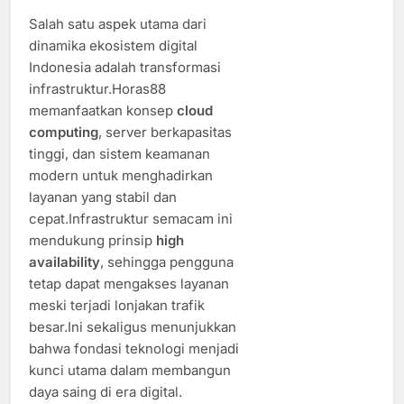
Salah satu aspek utama dari
dinamika ekosistem digital
Indonesia adalah transformasi
infrastruktur.Horas88
memanfaatkan konsep
cloud
computing
, server berkapasitas
tinggi, dan sistem keamanan
modern untuk menghadirkan
layanan yang stabil dan
cepat.Infrastruktur semacam ini
mendukung prinsip
high
availability
, sehingga pengguna
tetap dapat mengakses layanan
meski terjadi lonjakan trafik
besar.Ini sekaligus menunjukkan
bahwa fondasi teknologi menjadi
kunci utama dalam membangun
daya saing di era digital.