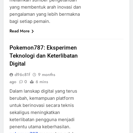
yang membentuk arah inovasi dan
pengalaman yang lebih bermakna
bagi setiap pemain.
Read More
Pokemon787: Eksperimen
Teknologi dan Keterlibatan
Digital
d96c81f
9 months
ago
0
6 mins
Dalam lanskap digital yang terus
berubah, kemampuan platform
untuk berinovasi secara teknis
sekaligus meningkatkan
keterlibatan pengguna menjadi
penentu utama keberhasilan.