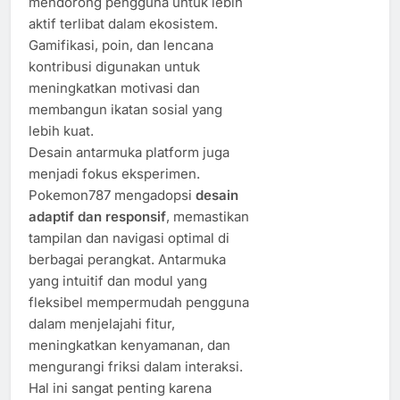
mendorong pengguna untuk lebih
aktif terlibat dalam ekosistem.
Gamifikasi, poin, dan lencana
kontribusi digunakan untuk
meningkatkan motivasi dan
membangun ikatan sosial yang
lebih kuat.
Desain antarmuka platform juga
menjadi fokus eksperimen.
Pokemon787 mengadopsi
desain
adaptif dan responsif
, memastikan
tampilan dan navigasi optimal di
berbagai perangkat. Antarmuka
yang intuitif dan modul yang
fleksibel mempermudah pengguna
dalam menjelajahi fitur,
meningkatkan kenyamanan, dan
mengurangi friksi dalam interaksi.
Hal ini sangat penting karena