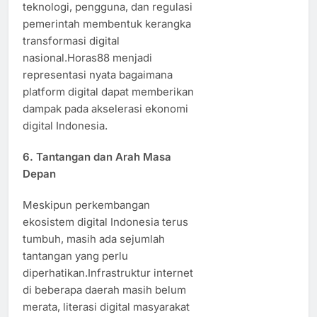
teknologi, pengguna, dan regulasi
pemerintah membentuk kerangka
transformasi digital
nasional.Horas88 menjadi
representasi nyata bagaimana
platform digital dapat memberikan
dampak pada akselerasi ekonomi
digital Indonesia.
6. Tantangan dan Arah Masa
Depan
Meskipun perkembangan
ekosistem digital Indonesia terus
tumbuh, masih ada sejumlah
tantangan yang perlu
diperhatikan.Infrastruktur internet
di beberapa daerah masih belum
merata, literasi digital masyarakat