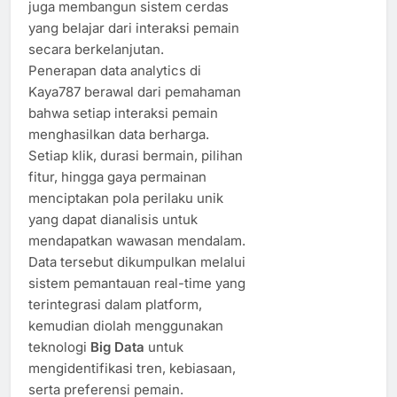
juga membangun sistem cerdas
yang belajar dari interaksi pemain
secara berkelanjutan.
Penerapan data analytics di
Kaya787 berawal dari pemahaman
bahwa setiap interaksi pemain
menghasilkan data berharga.
Setiap klik, durasi bermain, pilihan
fitur, hingga gaya permainan
menciptakan pola perilaku unik
yang dapat dianalisis untuk
mendapatkan wawasan mendalam.
Data tersebut dikumpulkan melalui
sistem pemantauan real-time yang
terintegrasi dalam platform,
kemudian diolah menggunakan
teknologi
Big Data
untuk
mengidentifikasi tren, kebiasaan,
serta preferensi pemain.