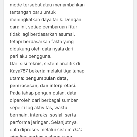
mode tersebut atau menambahkan
tantangan baru untuk
meningkatkan daya tarik. Dengan
cara ini, setiap pembaruan fitur
tidak lagi berdasarkan asumsi,
tetapi berdasarkan fakta yang
didukung oleh data nyata dari
perilaku pengguna.
Dari sisi teknis, sistem analitik di
Kaya787 bekerja melalui tiga tahap
utama:
pengumpulan data,
pemrosesan, dan interpretasi
.
Pada tahap pengumpulan, data
diperoleh dari berbagai sumber
seperti log aktivitas, waktu
bermain, interaksi sosial, serta
performa jaringan. Selanjutnya,
data diproses melalui sistem
data
pipeline
berbasis cloud yang