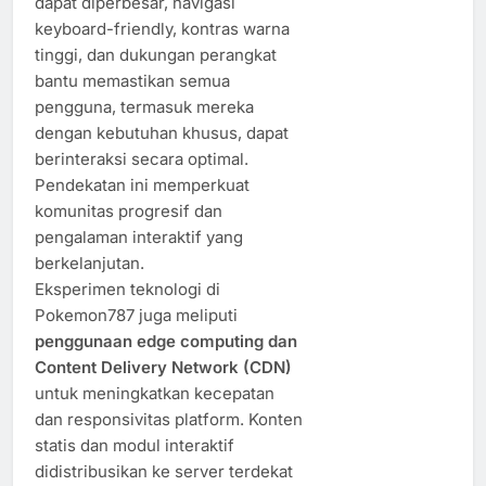
dapat diperbesar, navigasi
keyboard-friendly, kontras warna
tinggi, dan dukungan perangkat
bantu memastikan semua
pengguna, termasuk mereka
dengan kebutuhan khusus, dapat
berinteraksi secara optimal.
Pendekatan ini memperkuat
komunitas progresif dan
pengalaman interaktif yang
berkelanjutan.
Eksperimen teknologi di
Pokemon787 juga meliputi
penggunaan edge computing dan
Content Delivery Network (CDN)
untuk meningkatkan kecepatan
dan responsivitas platform. Konten
statis dan modul interaktif
didistribusikan ke server terdekat