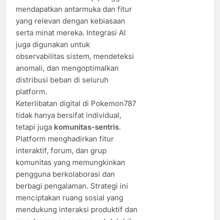
mendapatkan antarmuka dan fitur
yang relevan dengan kebiasaan
serta minat mereka. Integrasi AI
juga digunakan untuk
observabilitas sistem, mendeteksi
anomali, dan mengoptimalkan
distribusi beban di seluruh
platform.
Keterlibatan digital di Pokemon787
tidak hanya bersifat individual,
tetapi juga
komunitas-sentris
.
Platform menghadirkan fitur
interaktif, forum, dan grup
komunitas yang memungkinkan
pengguna berkolaborasi dan
berbagi pengalaman. Strategi ini
menciptakan ruang sosial yang
mendukung interaksi produktif dan