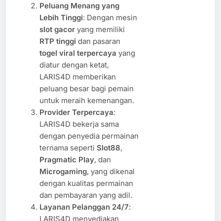
Peluang Menang yang
Lebih Tinggi
: Dengan mesin
slot gacor
yang memiliki
RTP tinggi
dan pasaran
togel viral terpercaya
yang
diatur dengan ketat,
LARIS4D memberikan
peluang besar bagi pemain
untuk meraih kemenangan.
Provider Terpercaya
:
LARIS4D bekerja sama
dengan penyedia permainan
ternama seperti
Slot88
,
Pragmatic Play
, dan
Microgaming
, yang dikenal
dengan kualitas permainan
dan pembayaran yang adil.
Layanan Pelanggan 24/7
:
LARIS4D menyediakan