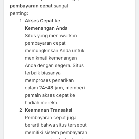
pembayaran cepat
sangat
penting:
Akses Cepat ke
Kemenangan Anda
Situs yang menawarkan
pembayaran cepat
memungkinkan Anda untuk
menikmati kemenangan
Anda dengan segera. Situs
terbaik biasanya
memproses penarikan
dalam
24-48 jam
, memberi
pemain akses cepat ke
hadiah mereka.
Keamanan Transaksi
Pembayaran cepat juga
berarti bahwa situs tersebut
memiliki sistem pembayaran