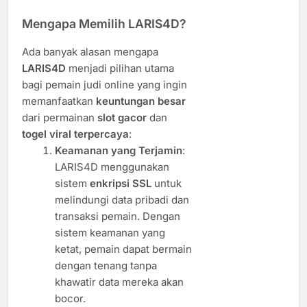
Mengapa Memilih LARIS4D?
Ada banyak alasan mengapa
LARIS4D
menjadi pilihan utama
bagi pemain judi online yang ingin
memanfaatkan
keuntungan besar
dari permainan
slot gacor
dan
togel viral terpercaya
:
Keamanan yang Terjamin
:
LARIS4D menggunakan
sistem
enkripsi SSL
untuk
melindungi data pribadi dan
transaksi pemain. Dengan
sistem keamanan yang
ketat, pemain dapat bermain
dengan tenang tanpa
khawatir data mereka akan
bocor.