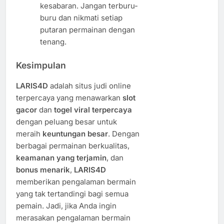
kesabaran. Jangan terburu-
buru dan nikmati setiap
putaran permainan dengan
tenang.
Kesimpulan
LARIS4D
adalah situs judi online
terpercaya yang menawarkan
slot
gacor
dan
togel viral terpercaya
dengan peluang besar untuk
meraih
keuntungan besar
. Dengan
berbagai permainan berkualitas,
keamanan yang terjamin
, dan
bonus menarik
,
LARIS4D
memberikan pengalaman bermain
yang tak tertandingi bagi semua
pemain. Jadi, jika Anda ingin
merasakan pengalaman bermain