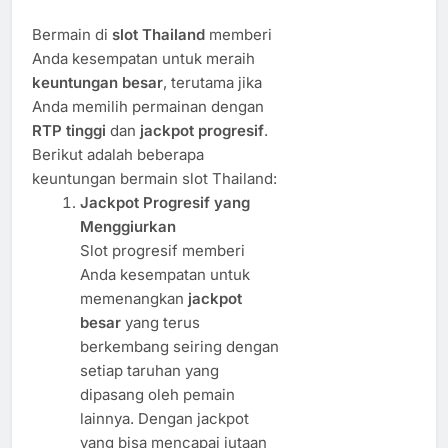
Bermain di
slot Thailand
memberi
Anda kesempatan untuk meraih
keuntungan besar
, terutama jika
Anda memilih permainan dengan
RTP tinggi
dan
jackpot progresif
.
Berikut adalah beberapa
keuntungan bermain slot Thailand:
Jackpot Progresif yang
Menggiurkan
Slot progresif memberi
Anda kesempatan untuk
memenangkan
jackpot
besar
yang terus
berkembang seiring dengan
setiap taruhan yang
dipasang oleh pemain
lainnya. Dengan jackpot
yang bisa mencapai jutaan