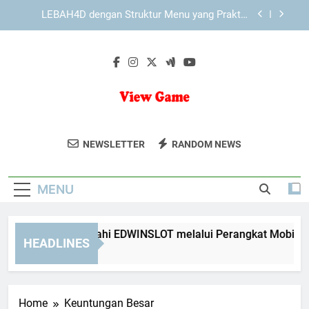
Skip
KAYA787 dengan Struktur Informasi yang Ringkas
to
dan Mudah Dipahami
content
Cara Memahami Fitur Utama KAYA787 bagi
Pengguna Pemula
Panduan Menjelajahi EDWINSLOT melalui
Perangkat Mobile dan Desktop
LEBAH4D dengan Struktur Menu yang Praktis
untuk Aktivitas Harian
View Game
Dapatkan Ulasan Dan Panduan Lengkap
KAYA787 dengan Struktur Informasi yang Ringkas
NEWSLETTER
RANDOM NEWS
dan Mudah Dipahami
Untuk Game Favorit Anda Di View Game.
Cara Memahami Fitur Utama KAYA787 bagi
Temukan Berita Terbaru, Tips, Dan Trik
Pengguna Pemula
MENU
Game Di Sini!
nduan Menjelajahi EDWINSLOT melalui Perangkat Mobile dan 
HEADLINES
eeks Ago
Home
Keuntungan Besar