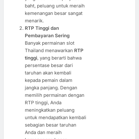
baht, peluang untuk meraih
kemenangan besar sangat
menarik.
RTP Tinggi dan
Pembayaran Sering
Banyak permainan slot
Thailand menawarkan
RTP
tinggi
, yang berarti bahwa
persentase besar dari
taruhan akan kembali
kepada pemain dalam
jangka panjang. Dengan
memilih permainan dengan
RTP tinggi, Anda
meningkatkan peluang
untuk mendapatkan kembali
sebagian besar taruhan
Anda dan meraih