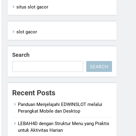
situs slot gacor
slot gacor
Search
SEARCH
Recent Posts
Panduan Menjelajahi EDWINSLOT melalui
Perangkat Mobile dan Desktop
LEBAH4D dengan Struktur Menu yang Praktis
untuk Aktivitas Harian