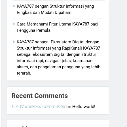
KAYA787 dengan Struktur Informasi yang
Ringkas dan Mudah Dipahami
Cara Memahami Fitur Utama KAYA787 bagi
Pengguna Pemula
KAYA787 sebagai Ekosistem Digital dengan
Struktur Informasi yang RapiKenali KAYA787
sebagai ekosistem digital dengan struktur
informasi rapi, navigasi jelas, keamanan
akses, dan pengalaman pengguna yang lebih
terarah.
Recent Comments
A WordPress Commenter
on
Hello world!