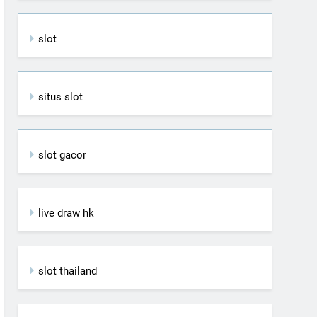
slot
situs slot
slot gacor
live draw hk
slot thailand