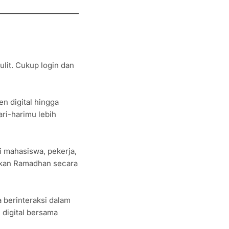
ulit. Cukup login dan
en digital hingga
ri-harimu lebih
ri mahasiswa, pekerja,
kan Ramadhan secara
a berinteraksi dalam
 digital bersama