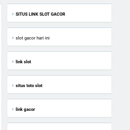
SITUS LINK SLOT GACOR
slot gacor hari ini
link slot
situs toto slot
link gacor