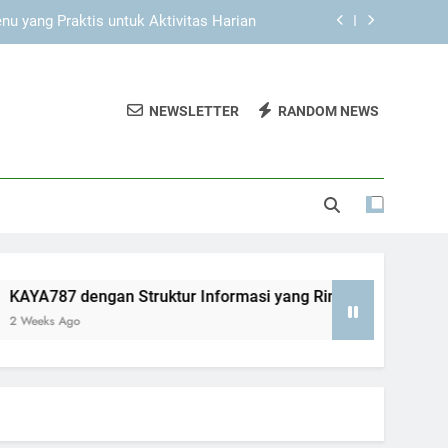
u yang Praktis untuk Aktivitas Harian
masi yang Ringkas dan Mudah Dipahami
Utama KAYA787 bagi Pengguna Pemula
NEWSLETTER
RANDOM NEWS
elalui Perangkat Mobile dan Desktop
Game. Temukan Berita Terbaru, Tips, Dan Trik Game Di Sini!
u yang Praktis untuk Aktivitas Harian
masi yang Ringkas dan Mudah Dipahami
Utama KAYA787 bagi Pengguna Pemula
ngan Struktur Informasi yang Ringkas dan Mudah Dipahami