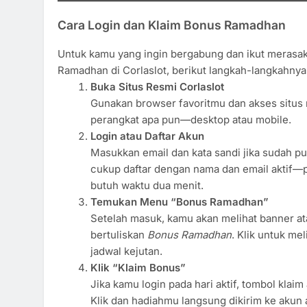
Cara Login dan Klaim Bonus Ramadhan
Untuk kamu yang ingin bergabung dan ikut merasa
Ramadhan di Corlaslot, berikut langkah-langkahnya
Buka Situs Resmi Corlaslot
Gunakan browser favoritmu dan akses situs r
perangkat apa pun—desktop atau mobile.
Login atau Daftar Akun
Masukkan email dan kata sandi jika sudah pu
cukup daftar dengan nama dan email aktif—
butuh waktu dua menit.
Temukan Menu “Bonus Ramadhan”
Setelah masuk, kamu akan melihat banner a
bertuliskan
Bonus Ramadhan
. Klik untuk mel
jadwal kejutan.
Klik “Klaim Bonus”
Jika kamu login pada hari aktif, tombol klaim
Klik dan hadiahmu langsung dikirim ke akun a