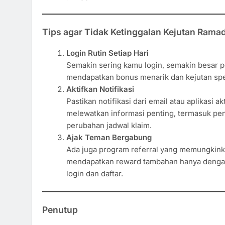
Tips agar Tidak Ketinggalan Kejutan Rama
Login Rutin Setiap Hari
Semakin sering kamu login, semakin besar 
mendapatkan bonus menarik dan kejutan spes
Aktifkan Notifikasi
Pastikan notifikasi dari email atau aplikasi ak
melewatkan informasi penting, termasuk p
perubahan jadwal klaim.
Ajak Teman Bergabung
Ada juga program referral yang memungkin
mendapatkan reward tambahan hanya denga
login dan daftar.
Penutup