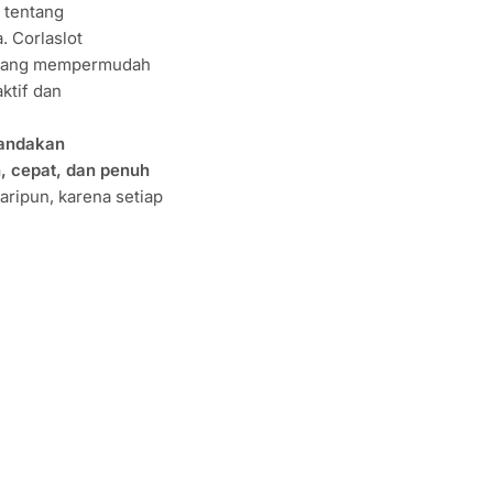
 tentang
 Corlaslot
l yang mempermudah
ktif dan
Gandakan
 cepat, dan penuh
aripun, karena setiap