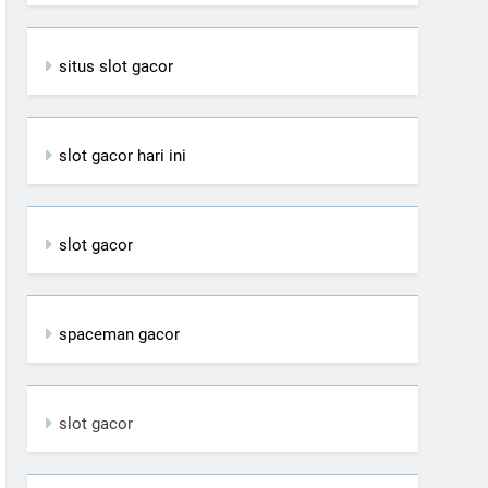
situs slot gacor
slot gacor hari ini
slot gacor
spaceman gacor
slot gacor