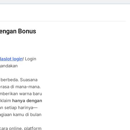
engan Bonus
laslot login
! Login
gandakan
 berbeda. Suasana
terasa di mana-mana.
emberikan warna baru
 klaim
hanya dengan
n setiap harinya—
giaan kamu di bulan
cara online, platform