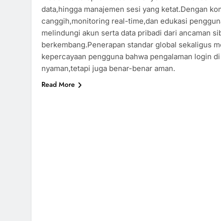
data,hingga manajemen sesi yang ketat.Dengan kom
canggih,monitoring real-time,dan edukasi penggun
melindungi akun serta data pribadi dari ancaman si
berkembang.Penerapan standar global sekaligus 
kepercayaan pengguna bahwa pengalaman login d
nyaman,tetapi juga benar-benar aman.
Read More