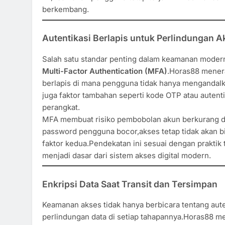
berkembang.
Autentikasi Berlapis untuk Perlindungan 
Salah satu standar penting dalam keamanan moder
Multi-Factor Authentication (MFA)
.Horas88 menera
berlapis di mana pengguna tidak hanya mengandalk
juga faktor tambahan seperti kode OTP atau autenti
perangkat.
MFA membuat risiko pembobolan akun berkurang dr
password pengguna bocor,akses tetap tidak akan bi
faktor kedua.Pendekatan ini sesuai dengan praktik 
menjadi dasar dari sistem akses digital modern.
Enkripsi Data Saat Transit dan Tersimpan
Keamanan akses tidak hanya berbicara tentang auten
perlindungan data di setiap tahapannya.Horas88 