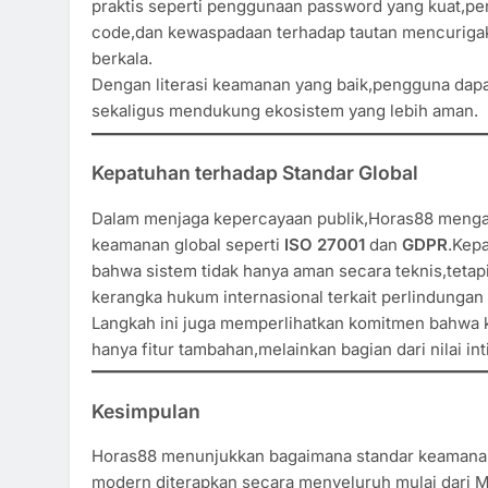
praktis seperti penggunaan password yang kuat,p
code,dan kewaspadaan terhadap tautan mencurigak
berkala.
Dengan literasi keamanan yang baik,pengguna dapat
sekaligus mendukung ekosistem yang lebih aman.
Kepatuhan terhadap Standar Global
Dalam menjaga kepercayaan publik,Horas88 menga
keamanan global seperti
ISO 27001
dan
GDPR
.Kep
bahwa sistem tidak hanya aman secara teknis,tetap
kerangka hukum internasional terkait perlindungan 
Langkah ini juga memperlihatkan komitmen bahwa
hanya fitur tambahan,melainkan bagian dari nilai int
Kesimpulan
Horas88 menunjukkan bagaimana standar keamanan 
modern diterapkan secara menyeluruh mulai dari M