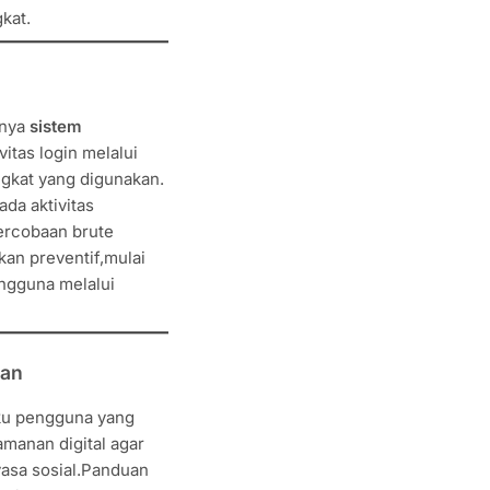
kat.
anya
sistem
itas login melalui
ngkat yang digunakan.
ada aktivitas
percobaan brute
an preventif,mulai
ngguna melalui
nan
aku pengguna yang
manan digital agar
yasa sosial.Panduan