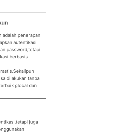
Akun
n adalah penerapan
pkan autentikasi
an password,tetapi
kasi berbasis
astis.Sekalipun
sa dilakukan tanpa
terbaik global dan
tikasi,tetapi juga
menggunakan