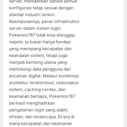
server, memastikan bahwa semua
konfigurasi tetap sesuai dengan
standar industri terkini.
Kesimpulannya, peran infrastruktur
server dalam sistem login
Pokemon787 tidak bisa dianggap
sepele. Ia bukan hanya fondasi
yang menopang kecepatan dan
keandalan sistem, tetapi juga
menjadi benteng utama yang
melindungi data pengguna dari
ancaman digital. Melalui kombinasi
arsitektur terdistribusi, redundansi
sistem, caching cerdas, dan
keamanan berlapis, Pokemon787
berhasil menghadirkan
pengalaman login yang stabil,
efisien, dan terpercaya. Di era di
mana kecepatan dan keamanan