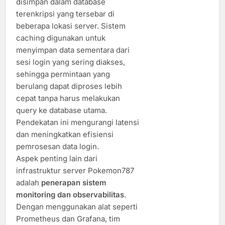
disimpan dalam database
terenkripsi yang tersebar di
beberapa lokasi server. Sistem
caching digunakan untuk
menyimpan data sementara dari
sesi login yang sering diakses,
sehingga permintaan yang
berulang dapat diproses lebih
cepat tanpa harus melakukan
query ke database utama.
Pendekatan ini mengurangi latensi
dan meningkatkan efisiensi
pemrosesan data login.
Aspek penting lain dari
infrastruktur server Pokemon787
adalah
penerapan sistem
monitoring dan observabilitas
.
Dengan menggunakan alat seperti
Prometheus dan Grafana, tim