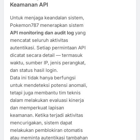
Keamanan API
Untuk menjaga keandalan sistem,
Pokemon787 menerapkan sistem
API monitoring dan audit log
yang
mencatat seluruh aktivitas
autentikasi. Setiap permintaan API
dicatat secara detail — termasuk
waktu, sumber IP, jenis perangkat,
dan status hasil login.
Data ini tidak hanya berfungsi
untuk mendeteksi potensi anomali,
tetapi juga membantu tim teknis
dalam melakukan evaluasi kinerja
dan memperkuat lapisan
keamanan. Ketika terjadi aktivitas
mencurigakan, sistem dapat
melakukan pemblokiran otomatis
atau meminta autentikasi tambahan