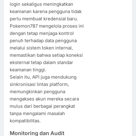
login sekaligus meningkatkan
keamanan karena pengguna tidak
perlu membuat kredensial baru.
Pokemon787 mengelola proses ini
dengan tetap menjaga kontrol
penuh terhadap data pengguna
melalui sistem token internal,
memastikan bahwa setiap koneksi
eksternal tetap dalam standar
keamanan tinggi.
Selain itu, API juga mendukung
sinkronisasi lintas platform,
memungkinkan pengguna
mengakses akun mereka secara
mulus dari berbagai perangkat
tanpa mengalami masalah
kompatibilitas.
Monitoring dan Audit