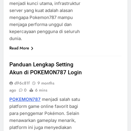
menjadi kunci utama, infrastruktur
server yang kuat adalah alasan
mengapa Pokemon787 mampu
menjaga performa unggul dan
kepercayaan pengguna di seluruh
dunia.
Read More
Panduan Lengkap Setting
Akun di POKEMON787 Login
d96c81f
9 months
ago
0
6 mins
POKEMON787
menjadi salah satu
platform game online favorit bagi
para penggemar Pokémon. Selain
menawarkan gameplay menarik,
platform ini juga menyediakan