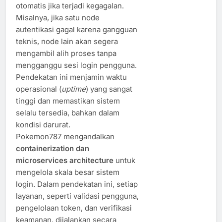
otomatis jika terjadi kegagalan.
Misalnya, jika satu node
autentikasi gagal karena gangguan
teknis, node lain akan segera
mengambil alih proses tanpa
mengganggu sesi login pengguna.
Pendekatan ini menjamin waktu
operasional (
uptime
) yang sangat
tinggi dan memastikan sistem
selalu tersedia, bahkan dalam
kondisi darurat.
Pokemon787 mengandalkan
containerization dan
microservices architecture
untuk
mengelola skala besar sistem
login. Dalam pendekatan ini, setiap
layanan, seperti validasi pengguna,
pengelolaan token, dan verifikasi
keamanan, dijalankan secara