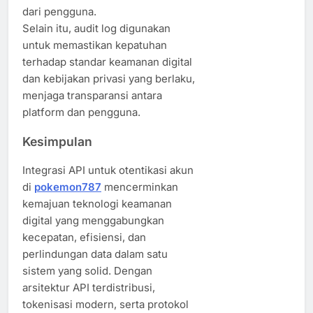
dari pengguna.
Selain itu, audit log digunakan
untuk memastikan kepatuhan
terhadap standar keamanan digital
dan kebijakan privasi yang berlaku,
menjaga transparansi antara
platform dan pengguna.
Kesimpulan
Integrasi API untuk otentikasi akun
di
pokemon787
mencerminkan
kemajuan teknologi keamanan
digital yang menggabungkan
kecepatan, efisiensi, dan
perlindungan data dalam satu
sistem yang solid. Dengan
arsitektur API terdistribusi,
tokenisasi modern, serta protokol