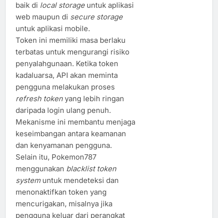
baik di
local storage
untuk aplikasi
web maupun di
secure storage
untuk aplikasi mobile.
Token ini memiliki masa berlaku
terbatas untuk mengurangi risiko
penyalahgunaan. Ketika token
kadaluarsa, API akan meminta
pengguna melakukan proses
refresh token
yang lebih ringan
daripada login ulang penuh.
Mekanisme ini membantu menjaga
keseimbangan antara keamanan
dan kenyamanan pengguna.
Selain itu, Pokemon787
menggunakan
blacklist token
system
untuk mendeteksi dan
menonaktifkan token yang
mencurigakan, misalnya jika
pengguna keluar dari perangkat