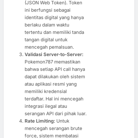
(JSON Web Token). Token
ini berfungsi sebagai
identitas digital yang hanya
berlaku dalam waktu
tertentu dan memiliki tanda
tangan digital untuk
mencegah pemalsuan.
Validasi Server-to-Server:
Pokemon787 memastikan
bahwa setiap API call hanya
dapat dilakukan oleh sistem
atau aplikasi resmi yang
memiliki kredensial
terdaftar. Hal ini mencegah
integrasi ilegal atau
serangan API dari pihak luar.
Rate Limiting:
Untuk
mencegah serangan brute
force, sistem membatasi