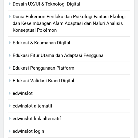
Desain UX/UI & Teknologi Digital
Dunia Pokémon Perilaku dan Psikologi Fantasi Ekologi
dan Keseimbangan Alam Adaptasi dan Naluri Analisis
Konseptual Pokémon
Edukasi & Keamanan Digital
Edukasi Fitur Utama dan Adaptasi Pengguna
Edukasi Penggunaan Platform
Edukasi Validasi Brand Digital
edwinslot
edwinslot alternatif
edwinslot link alternatif
edwinslot login