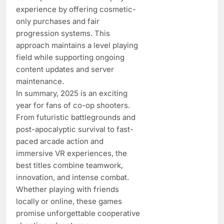
experience by offering cosmetic-
only purchases and fair
progression systems. This
approach maintains a level playing
field while supporting ongoing
content updates and server
maintenance.
In summary, 2025 is an exciting
year for fans of co-op shooters.
From futuristic battlegrounds and
post-apocalyptic survival to fast-
paced arcade action and
immersive VR experiences, the
best titles combine teamwork,
innovation, and intense combat.
Whether playing with friends
locally or online, these games
promise unforgettable cooperative