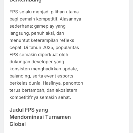
FPS selalu menjadi pilihan utama
bagi pemain kompetitif. Alasannya
sederhana: gameplay yang
langsung, penuh aksi, dan
menuntut keterampilan refleks
cepat. Di tahun 2025, popularitas
FPS semakin diperkuat oleh
dukungan developer yang
konsisten menghadirkan update,
balancing, serta event esports
berkelas dunia. Hasilnya, penonton
terus bertambah, dan ekosistem
kompetitifnya semakin sehat.
Judul FPS yang
Mendominasi Turnamen
Global