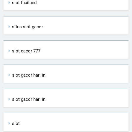
slot thailand
situs slot gacor
slot gacor 777
slot gacor hari ini
slot gacor hari ini
slot