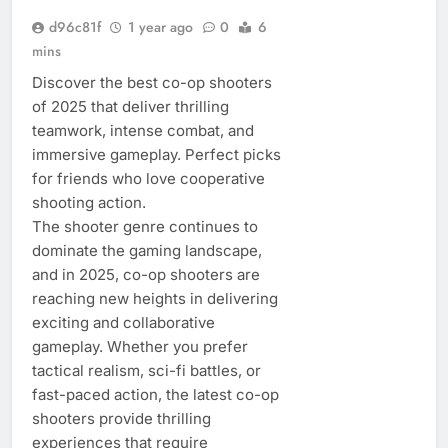
d96c81f
1 year ago
0
6
mins
Discover the best co-op shooters
of 2025 that deliver thrilling
teamwork, intense combat, and
immersive gameplay. Perfect picks
for friends who love cooperative
shooting action.
The shooter genre continues to
dominate the gaming landscape,
and in 2025, co-op shooters are
reaching new heights in delivering
exciting and collaborative
gameplay. Whether you prefer
tactical realism, sci-fi battles, or
fast-paced action, the latest co-op
shooters provide thrilling
experiences that require