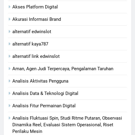
Akses Platform Digital
Akurasi Informasi Brand
alternatif edwinslot
alternatif kaya787
alternatif link edwinslot
Aman, Agen Judi Terpercaya, Pengalaman Taruhan
Analisis Aktivitas Pengguna
Analisis Data & Teknologi Digital
Analisis Fitur Permainan Digital
Analisis Fluktuasi Spin, Studi Ritme Putaran, Observasi
Dinamika Reel, Evaluasi Sistem Operasional, Riset
Perilaku Mesin