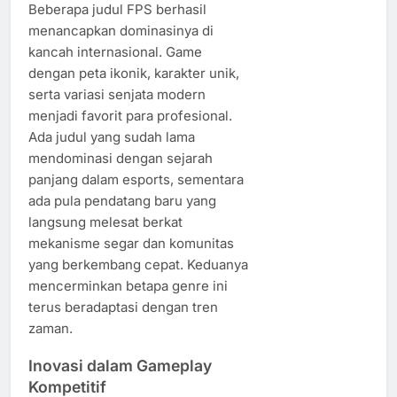
Beberapa judul FPS berhasil
menancapkan dominasinya di
kancah internasional. Game
dengan peta ikonik, karakter unik,
serta variasi senjata modern
menjadi favorit para profesional.
Ada judul yang sudah lama
mendominasi dengan sejarah
panjang dalam esports, sementara
ada pula pendatang baru yang
langsung melesat berkat
mekanisme segar dan komunitas
yang berkembang cepat. Keduanya
mencerminkan betapa genre ini
terus beradaptasi dengan tren
zaman.
Inovasi dalam Gameplay
Kompetitif