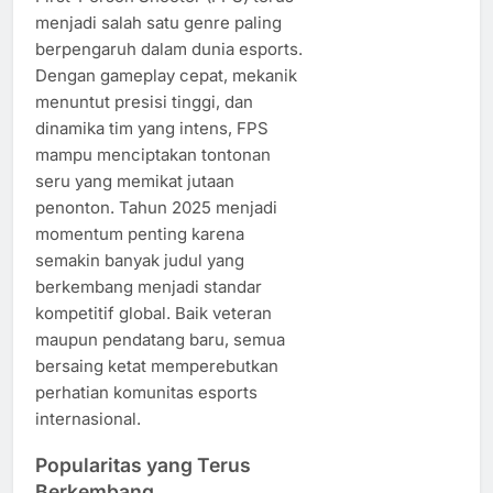
menjadi salah satu genre paling
berpengaruh dalam dunia esports.
Dengan gameplay cepat, mekanik
menuntut presisi tinggi, dan
dinamika tim yang intens, FPS
mampu menciptakan tontonan
seru yang memikat jutaan
penonton. Tahun 2025 menjadi
momentum penting karena
semakin banyak judul yang
berkembang menjadi standar
kompetitif global. Baik veteran
maupun pendatang baru, semua
bersaing ketat memperebutkan
perhatian komunitas esports
internasional.
Popularitas yang Terus
Berkembang