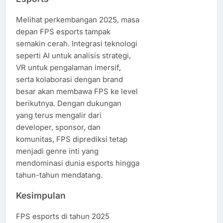
Melihat perkembangan 2025, masa
depan FPS esports tampak
semakin cerah. Integrasi teknologi
seperti AI untuk analisis strategi,
VR untuk pengalaman imersif,
serta kolaborasi dengan brand
besar akan membawa FPS ke level
berikutnya. Dengan dukungan
yang terus mengalir dari
developer, sponsor, dan
komunitas, FPS diprediksi tetap
menjadi genre inti yang
mendominasi dunia esports hingga
tahun-tahun mendatang.
Kesimpulan
FPS esports di tahun 2025