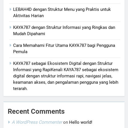
LEBAH4D dengan Struktur Menu yang Praktis untuk
Aktivitas Harian
KAYA787 dengan Struktur Informasi yang Ringkas dan
Mudah Dipahami
Cara Memahami Fitur Utama KAYA787 bagi Pengguna
Pemula
KAYA787 sebagai Ekosistem Digital dengan Struktur
Informasi yang RapiKenali KAYA787 sebagai ekosistem
digital dengan struktur informasi rapi, navigasi jelas,
keamanan akses, dan pengalaman pengguna yang lebih
terarah.
Recent Comments
A WordPress Commenter
on
Hello world!