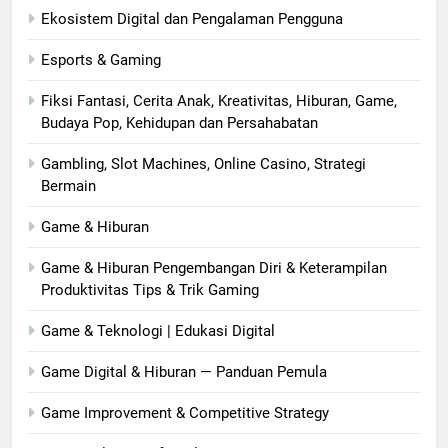
Ekosistem Digital dan Pengalaman Pengguna
Esports & Gaming
Fiksi Fantasi, Cerita Anak, Kreativitas, Hiburan, Game,
Budaya Pop, Kehidupan dan Persahabatan
Gambling, Slot Machines, Online Casino, Strategi
Bermain
Game & Hiburan
Game & Hiburan Pengembangan Diri & Keterampilan
Produktivitas Tips & Trik Gaming
Game & Teknologi | Edukasi Digital
Game Digital & Hiburan — Panduan Pemula
Game Improvement & Competitive Strategy