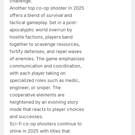
challenge.
Another top co-op shooter in 2025
offers a blend of survival and
tactical gameplay. Set in a post-
apocalyptic world overrun by
hostile factions, players band
together to scavenge resources,
fortify defenses, and repel waves
of enemies. The game emphasizes
communication and coordination,
with each player taking on
specialized roles such as medic,
engineer, or sniper. The
cooperative elements are
heightened by an evolving story
mode that reacts to player choices
and successes.
Sci-fi co-op shooters continue to
shine in 2025 with titles that