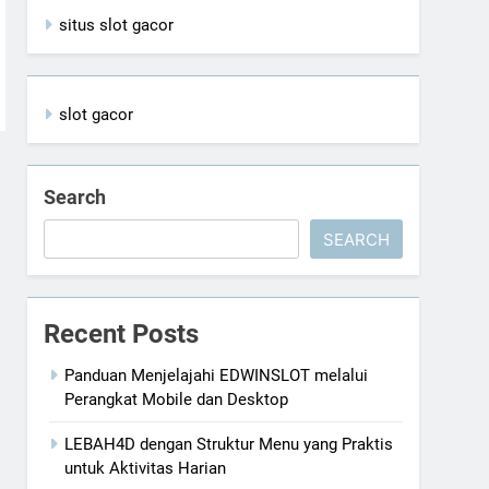
situs slot gacor
slot gacor
Search
SEARCH
Recent Posts
Panduan Menjelajahi EDWINSLOT melalui
Perangkat Mobile dan Desktop
LEBAH4D dengan Struktur Menu yang Praktis
untuk Aktivitas Harian