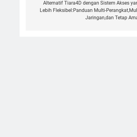
navigation
Alternatif Tiara4D dengan Sistem Akses ya
Lebih Fleksibel:Panduan Multi-Perangkat,Mult
Jaringan,dan Tetap Am