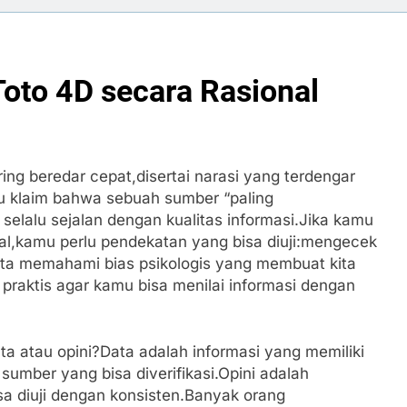
Toto 4D secara Rasional
ering beredar cepat,disertai narasi yang terdengar
au klaim bahwa sebuah sumber “paling
selalu sejalan dengan kualitas informasi.Jika kamu
onal,kamu perlu pendekatan yang bisa diuji:mengecek
rta memahami bias psikologis yang membuat kita
praktis agar kamu bisa menilai informasi dengan
ata atau opini?Data adalah informasi yang memiliki
sumber yang bisa diverifikasi.Opini adalah
isa diuji dengan konsisten.Banyak orang