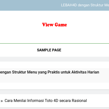
LEBAH4D dengan Struktur Men
KAYA787 dengan Struktur Infor
Cara Memahami Fitur 
ew Game
Panduan Menjelajahi EDWINSLOT m
Ulasan Dan Panduan Lengkap Untuk Game Favorit Anda Di View 
LEBAH4D dengan Struktur Men
SAMPLE PAGE
KAYA787 dengan Struktur Infor
Cara Memahami Fitur 
r Menu yang Praktis untuk Aktivitas Harian
KAYA787 de
2 Weeks Ago
Cara Menilai Informasi Toto 4D secara Rasional