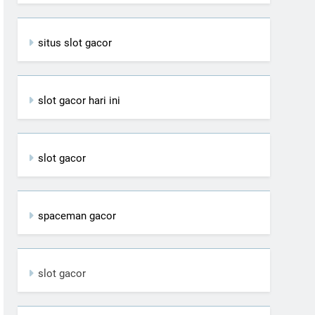
situs slot gacor
slot gacor hari ini
slot gacor
spaceman gacor
slot gacor