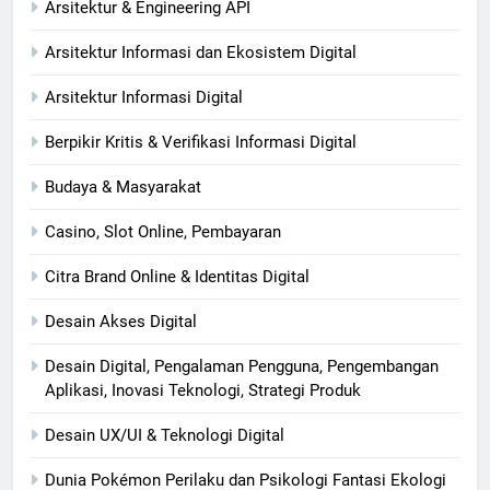
Arsitektur & Engineering API
Arsitektur Informasi dan Ekosistem Digital
Arsitektur Informasi Digital
Berpikir Kritis & Verifikasi Informasi Digital
Budaya & Masyarakat
Casino, Slot Online, Pembayaran
Citra Brand Online & Identitas Digital
Desain Akses Digital
Desain Digital, Pengalaman Pengguna, Pengembangan
Aplikasi, Inovasi Teknologi, Strategi Produk
Desain UX/UI & Teknologi Digital
Dunia Pokémon Perilaku dan Psikologi Fantasi Ekologi