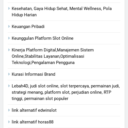
Kesehatan, Gaya Hidup Sehat, Mental Wellness, Pola
Hidup Harian
Keuangan Pribadi
Keunggulan Platform Slot Online
Kinerja Platform Digital,Manajemen Sistem
Online,Stabilitas Layanan,Optimalisasi
Teknologi,Pengalaman Pengguna
Kurasi Informasi Brand
Lebah4D, judi slot online, slot terpercaya, permainan judi,
strategi menang, platform slot, perjudian online, RTP
tinggi, permainan slot populer
link alternatif edwinslot
link alternatif horas88