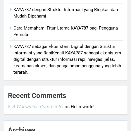
KAYA787 dengan Struktur Informasi yang Ringkas dan
Mudah Dipahami
Cara Memahami Fitur Utama KAYA787 bagi Pengguna
Pemula
KAYA787 sebagai Ekosistem Digital dengan Struktur
Informasi yang RapiKenali KAYA787 sebagai ekosistem
digital dengan struktur informasi rapi, navigasi jelas,
keamanan akses, dan pengalaman pengguna yang lebih
terarah.
Recent Comments
A WordPress Commenter
on
Hello world!
Archives