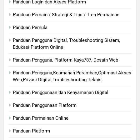
Panduan Login dan Akses Platform
Panduan Pemain / Strategi & Tips / Tren Permainan
Panduan Pemula
Panduan Pengguna Digital, Troubleshooting Sistem,
Edukasi Platform Online
Panduan Pengguna, Platform Kaya787, Desain Web
Panduan Pengguna,Keamanan Peramban,Optimasi Akses
Web,Privasi Digital,Troubleshooting Teknis
Panduan Penggunaan dan Kenyamanan Digital
Panduan Penggunaan Platform
Panduan Permainan Online
Panduan Platform