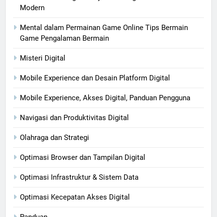
Modern
Mental dalam Permainan Game Online Tips Bermain
Game Pengalaman Bermain
Misteri Digital
Mobile Experience dan Desain Platform Digital
Mobile Experience, Akses Digital, Panduan Pengguna
Navigasi dan Produktivitas Digital
Olahraga dan Strategi
Optimasi Browser dan Tampilan Digital
Optimasi Infrastruktur & Sistem Data
Optimasi Kecepatan Akses Digital
Panduan