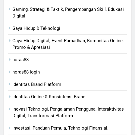
Gaming, Strategi & Taktik, Pengembangan Skill, Edukasi
Digital
Gaya Hidup & Teknologi
Gaya Hidup Digital, Event Ramadhan, Komunitas Online,
Promo & Apresiasi
horas88
horas88 login
Identitas Brand Platform
Identitas Online & Konsistensi Brand
Inovasi Teknologi, Pengalaman Pengguna, Interaktivitas
Digital, Transformasi Platform
Investasi, Panduan Pemula, Teknologi Finansial.