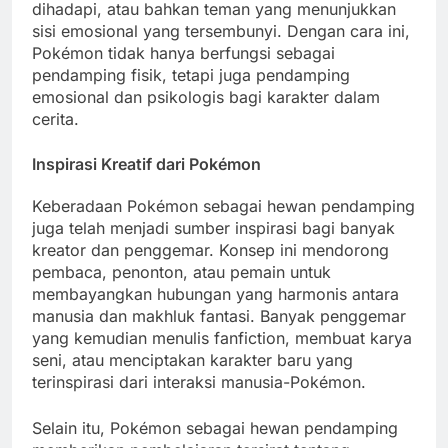
dihadapi, atau bahkan teman yang menunjukkan
sisi emosional yang tersembunyi. Dengan cara ini,
Pokémon tidak hanya berfungsi sebagai
pendamping fisik, tetapi juga pendamping
emosional dan psikologis bagi karakter dalam
cerita.
Inspirasi Kreatif dari Pokémon
Keberadaan Pokémon sebagai hewan pendamping
juga telah menjadi sumber inspirasi bagi banyak
kreator dan penggemar. Konsep ini mendorong
pembaca, penonton, atau pemain untuk
membayangkan hubungan yang harmonis antara
manusia dan makhluk fantasi. Banyak penggemar
yang kemudian menulis fanfiction, membuat karya
seni, atau menciptakan karakter baru yang
terinspirasi dari interaksi manusia-Pokémon.
Selain itu, Pokémon sebagai hewan pendamping