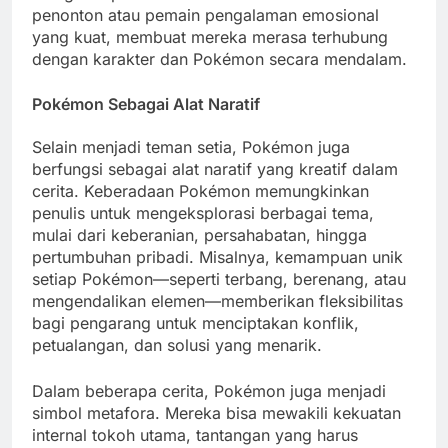
penonton atau pemain pengalaman emosional
yang kuat, membuat mereka merasa terhubung
dengan karakter dan Pokémon secara mendalam.
Pokémon Sebagai Alat Naratif
Selain menjadi teman setia, Pokémon juga
berfungsi sebagai alat naratif yang kreatif dalam
cerita. Keberadaan Pokémon memungkinkan
penulis untuk mengeksplorasi berbagai tema,
mulai dari keberanian, persahabatan, hingga
pertumbuhan pribadi. Misalnya, kemampuan unik
setiap Pokémon—seperti terbang, berenang, atau
mengendalikan elemen—memberikan fleksibilitas
bagi pengarang untuk menciptakan konflik,
petualangan, dan solusi yang menarik.
Dalam beberapa cerita, Pokémon juga menjadi
simbol metafora. Mereka bisa mewakili kekuatan
internal tokoh utama, tantangan yang harus