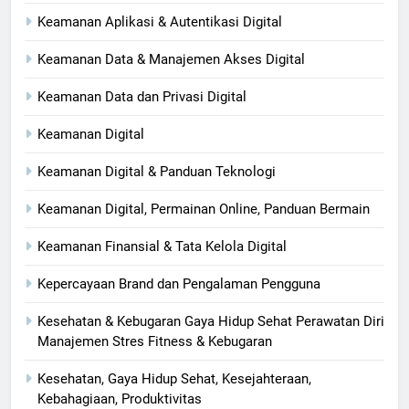
Keamanan Aplikasi & Autentikasi Digital
Keamanan Data & Manajemen Akses Digital
Keamanan Data dan Privasi Digital
Keamanan Digital
Keamanan Digital & Panduan Teknologi
Keamanan Digital, Permainan Online, Panduan Bermain
Keamanan Finansial & Tata Kelola Digital
Kepercayaan Brand dan Pengalaman Pengguna
Kesehatan & Kebugaran Gaya Hidup Sehat Perawatan Diri
Manajemen Stres Fitness & Kebugaran
Kesehatan, Gaya Hidup Sehat, Kesejahteraan,
Kebahagiaan, Produktivitas