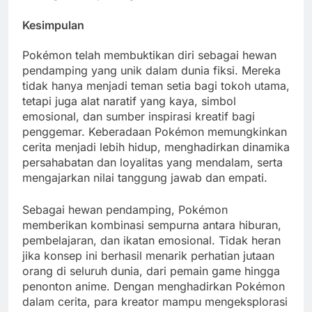
Kesimpulan
Pokémon telah membuktikan diri sebagai hewan
pendamping yang unik dalam dunia fiksi. Mereka
tidak hanya menjadi teman setia bagi tokoh utama,
tetapi juga alat naratif yang kaya, simbol
emosional, dan sumber inspirasi kreatif bagi
penggemar. Keberadaan Pokémon memungkinkan
cerita menjadi lebih hidup, menghadirkan dinamika
persahabatan dan loyalitas yang mendalam, serta
mengajarkan nilai tanggung jawab dan empati.
Sebagai hewan pendamping, Pokémon
memberikan kombinasi sempurna antara hiburan,
pembelajaran, dan ikatan emosional. Tidak heran
jika konsep ini berhasil menarik perhatian jutaan
orang di seluruh dunia, dari pemain game hingga
penonton anime. Dengan menghadirkan Pokémon
dalam cerita, para kreator mampu mengeksplorasi