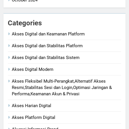
Categories
Akses Digital dan Keamanan Platform
Akses Digital dan Stabilitas Platform
Akses Digital dan Stabilitas Sistem
Akses Digital Modern
Akses Fleksibel Multi-Perangkat,Alternatif Akses
Resmi,Stabilitas Sesi dan Login,Optimasi Jaringan &
Performa,Keamanan Akun & Privasi
Akses Harian Digital
Akses Platform Digital