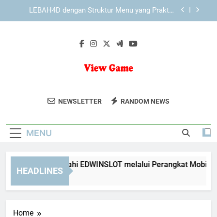
Skip
KAYA787 dengan Struktur Informasi yang Ringkas
to
dan Mudah Dipahami
content
Cara Memahami Fitur Utama KAYA787 bagi
Pengguna Pemula
Panduan Menjelajahi EDWINSLOT melalui
Perangkat Mobile dan Desktop
LEBAH4D dengan Struktur Menu yang Praktis
untuk Aktivitas Harian
View Game
Dapatkan Ulasan Dan Panduan Lengkap
KAYA787 dengan Struktur Informasi yang Ringkas
NEWSLETTER
RANDOM NEWS
dan Mudah Dipahami
Untuk Game Favorit Anda Di View Game.
Cara Memahami Fitur Utama KAYA787 bagi
Temukan Berita Terbaru, Tips, Dan Trik
Pengguna Pemula
MENU
Game Di Sini!
nduan Menjelajahi EDWINSLOT melalui Perangkat Mobile dan 
HEADLINES
eeks Ago
Home